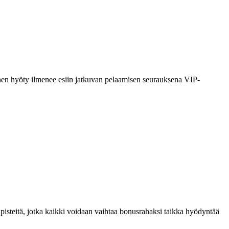
inen hyöty ilmenee esiin jatkuvan pelaamisen seurauksena VIP-
pisteitä, jotka kaikki voidaan vaihtaa bonusrahaksi taikka hyödyntää