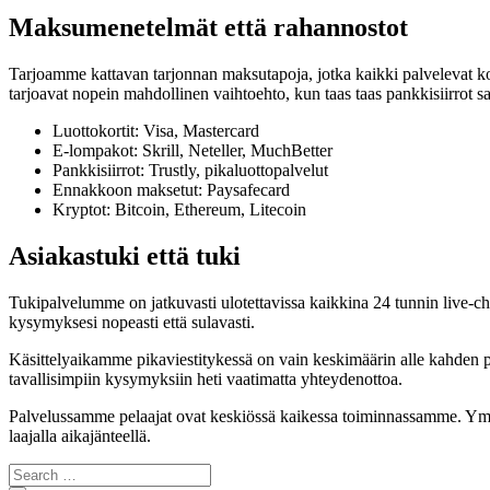
Maksumenetelmät että rahannostot
Tarjoamme kattavan tarjonnan maksutapoja, jotka kaikki palvelevat kotim
tarjoavat nopein mahdollinen vaihtoehto, kun taas taas pankkisiirrot sa
Luottokortit: Visa, Mastercard
E-lompakot: Skrill, Neteller, MuchBetter
Pankkisiirrot: Trustly, pikaluottopalvelut
Ennakkoon maksetut: Paysafecard
Kryptot: Bitcoin, Ethereum, Litecoin
Asiakastuki että tuki
Tukipalvelumme on jatkuvasti ulotettavissa kaikkina 24 tunnin live-ch
kysymyksesi nopeasti että sulavasti.
Käsittelyaikamme pikaviestitykessä on vain keskimäärin alle kahden p
tavallisimpiin kysymyksiin heti vaatimatta yhteydenottoa.
Palvelussamme pelaajat ovat keskiössä kaikessa toiminnassamme. Ympär
laajalla aikajänteellä.