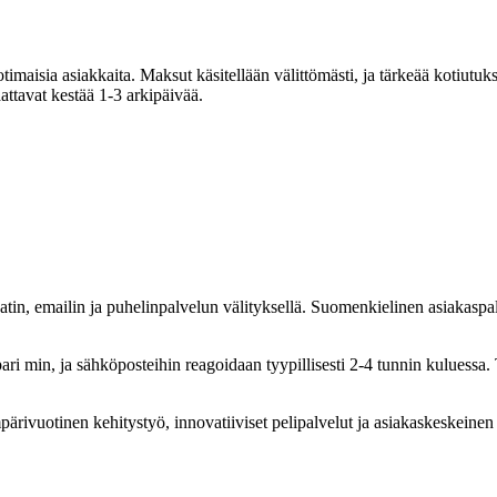
aisia asiakkaita. Maksut käsitellään välittömästi, ja tärkeää kotiutukse
attavat kestää 1-3 arkipäivää.
atin, emailin ja puhelinpalvelun välityksellä. Suomenkielinen asiakaspa
ari min, ja sähköposteihin reagoidaan tyypillisesti 2-4 tunnin kuluessa
ivuotinen kehitystyö, innovatiiviset pelipalvelut ja asiakaskeskeinen