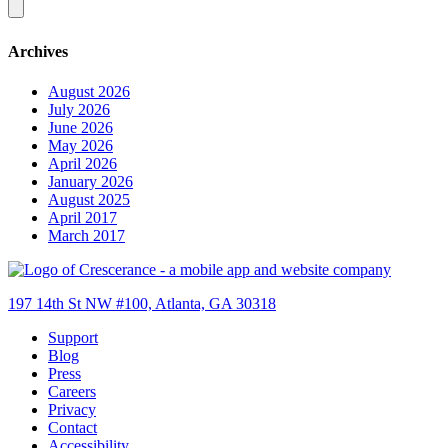
Archives
August 2026
July 2026
June 2026
May 2026
April 2026
January 2026
August 2025
April 2017
March 2017
197 14th St NW #100, Atlanta, GA 30318
Support
Blog
Press
Careers
Privacy
Contact
Accessibility