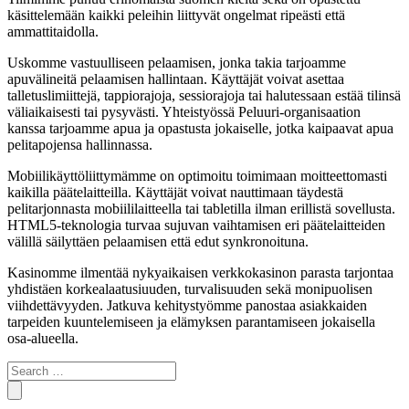
käsittelemään kaikki peleihin liittyvät ongelmat ripeästi että
ammattitaidolla.
Uskomme vastuulliseen pelaamisen, jonka takia tarjoamme
apuvälineitä pelaamisen hallintaan. Käyttäjät voivat asettaa
talletuslimiittejä, tappiorajoja, sessiorajoja tai halutessaan estää tilinsä
väliaikaisesti tai pysyvästi. Yhteistyössä Peluuri-organisaation
kanssa tarjoamme apua ja opastusta jokaiselle, jotka kaipaavat apua
pelitapojensa hallinnassa.
Mobiilikäyttöliittymämme on optimoitu toimimaan moitteettomasti
kaikilla päätelaitteilla. Käyttäjät voivat nauttimaan täydestä
pelitarjonnasta mobiililaitteella tai tabletilla ilman erillistä sovellusta.
HTML5-teknologia turvaa sujuvan vaihtamisen eri päätelaitteiden
välillä säilyttäen pelaamisen että edut synkronoituna.
Kasinomme ilmentää nykyaikaisen verkkokasinon parasta tarjontaa
yhdistäen korkealaatusiuuden, turvalisuuden sekä monipuolisen
viihdettävyyden. Jatkuva kehitystyömme panostaa asiakkaiden
tarpeiden kuuntelemiseen ja elämyksen parantamiseen jokaisella
osa-alueella.