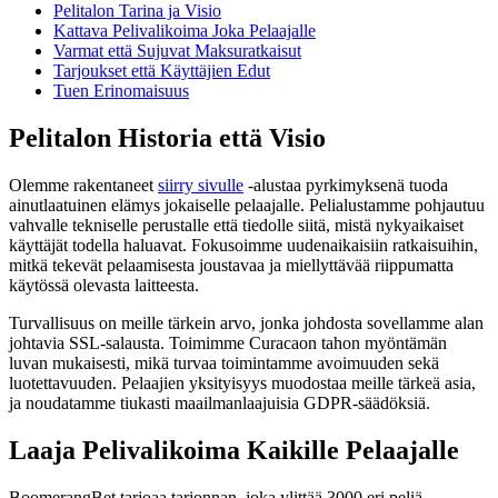
Pelitalon Tarina ja Visio
Kattava Pelivalikoima Joka Pelaajalle
Varmat että Sujuvat Maksuratkaisut
Tarjoukset että Käyttäjien Edut
Tuen Erinomaisuus
Pelitalon Historia että Visio
Olemme rakentaneet
siirry sivulle
-alustaa pyrkimyksenä tuoda
ainutlaatuinen elämys jokaiselle pelaajalle. Pelialustamme pohjautuu
vahvalle tekniselle perustalle että tiedolle siitä, mistä nykyaikaiset
käyttäjät todella haluavat. Fokusoimme uudenaikaisiin ratkaisuihin,
mitkä tekevät pelaamisesta joustavaa ja miellyttävää riippumatta
käytössä olevasta laitteesta.
Turvallisuus on meille tärkein arvo, jonka johdosta sovellamme alan
johtavia SSL-salausta. Toimimme Curacaon tahon myöntämän
luvan mukaisesti, mikä turvaa toimintamme avoimuuden sekä
luotettavuuden. Pelaajien yksityisyys muodostaa meille tärkeä asia,
ja noudatamme tiukasti maailmanlaajuisia GDPR-säädöksiä.
Laaja Pelivalikoima Kaikille Pelaajalle
BoomerangBet tarjoaa tarjonnan, joka ylittää 3000 eri peliä