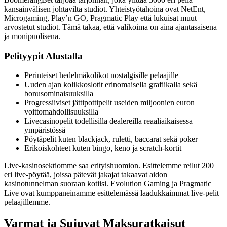
kansainvälisen johtavilta studiot. Yhteistyötahoina ovat NetEnt,
Microgaming, Play’n GO, Pragmatic Play että lukuisat muut
arvostetut studiot. Tämä takaa, että valikoima on aina ajantasaisena
ja monipuolisena.
Pelityypit Alustalla
Perinteiset hedelmäkolikot nostalgisille pelaajille
Uuden ajan kolikkoslotit erinomaisella grafiikalla sekä
bonusominaisuuksilla
Progressiiviset jättipottipelit useiden miljoonien euron
voittomahdollisuuksilla
Livecasinopelit todellisilla dealereilla reaaliaikaisessa
ympäristössä
Pöytäpelit kuten blackjack, ruletti, baccarat sekä poker
Erikoiskohteet kuten bingo, keno ja scratch-kortit
Live-kasinosektiomme saa erityishuomion. Esittelemme reilut 200
eri live-pöytää, joissa pätevät jakajat takaavat aidon
kasinotunnelman suoraan kotiisi. Evolution Gaming ja Pragmatic
Live ovat kumppaneinamme esittelemässä laadukkaimmat live-pelit
pelaajillemme.
Varmat ja Sujuvat Maksuratkaisut