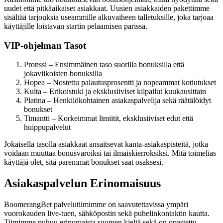
uudet että pitkäaikaiset asiakkaat. Uusien asiakkaiden pakettimme
sisältää tarjouksia useammille alkuvaiheen talletuksille, joka tarjoaa
käyttäjille loistavan startin pelaamisen parissa.
VIP-ohjelman Tasot
Pronssi – Ensimmäinen taso suorilla bonuksilla että
jokaviikoisten bonuksilla
Hopea – Nostettu palautusprosentti ja nopeammat kotiutukset
Kulta – Erikoistuki ja eksklusiiviset kilpailut kuukausittain
Platina – Henkilökohtainen asiakaspalvelija sekä räätälöidyt
bonukset
Timantti – Korkeimmat limiitit, eksklusiiviset edut että
huippupalvelut
Jokaisella tasolla asiakkaat ansaitsevat kanta-asiakaspisteitä, jotka
voidaan muuttaa bonusvaroiksi tai ilmaiskierroksiksi. Mitä toimelias
käyttäjä olet, sitä paremmat bonukset saat osaksesi.
Asiakaspalvelun Erinomaisuus
BoomerangBet palvelutiimimme on saavutettavissa ympäri
vuorokauden live-tuen, sähköpostin sekä puhelinkontaktin kautta.
Tiimimme puhuu erinomaista suomen kieltä sekä on opastettu