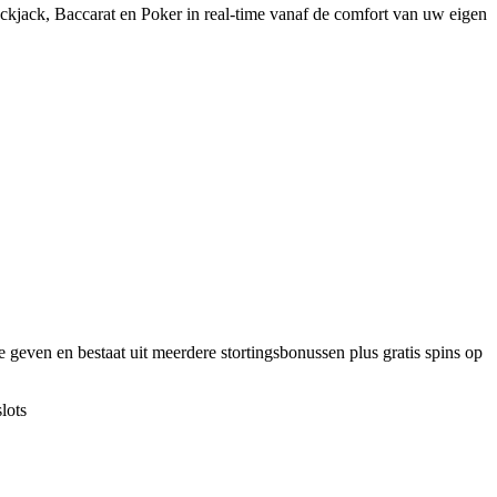
lackjack, Baccarat en Poker in real-time vanaf de comfort van uw eigen
 geven en bestaat uit meerdere stortingsbonussen plus gratis spins op
lots