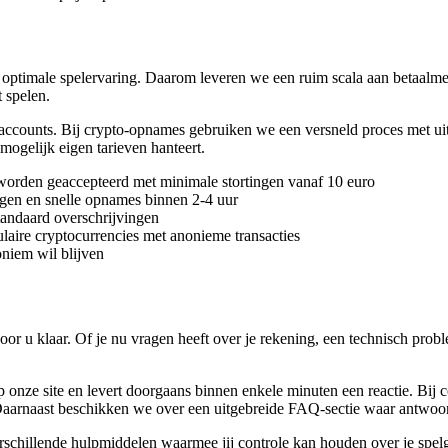
en optimale spelervaring. Daarom leveren we een ruim scala aan betaalmet
 spelen.
ccounts. Bij crypto-opnames gebruiken we een versneld proces met uitb
ogelijk eigen tarieven hanteert.
worden geaccepteerd met minimale stortingen vanaf 10 euro
ingen en snelle opnames binnen 2-4 uur
tandaard overschrijvingen
laire cryptocurrencies met anonieme transacties
niem wil blijven
or u klaar. Of je nu vragen heeft over je rekening, een technisch probl
 op onze site en levert doorgaans binnen enkele minuten een reactie. Bi
aarnaast beschikken we over een uitgebreide FAQ-sectie waar antwoord
chillende hulpmiddelen waarmee jij controle kan houden over je spelge