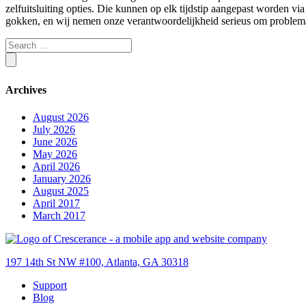
zelfuitsluiting opties. Die kunnen op elk tijdstip aangepast worden 
gokken, en wij nemen onze verantwoordelijkheid serieus om problem
Archives
August 2026
July 2026
June 2026
May 2026
April 2026
January 2026
August 2025
April 2017
March 2017
197 14th St NW #100, Atlanta, GA 30318
Support
Blog