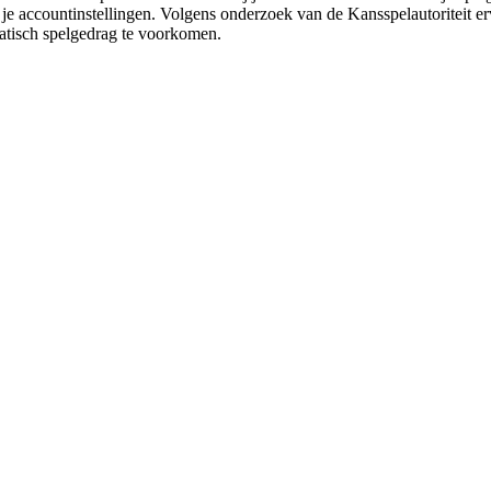
via je accountinstellingen. Volgens onderzoek van de Kansspelautoriteit
atisch spelgedrag te voorkomen.