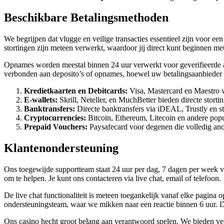
Beschikbare Betalingsmethoden
We begrijpen dat vlugge en veilige transacties essentieel zijn voor e
stortingen zijn meteen verwerkt, waardoor jij direct kunt beginnen met
Opnames worden meestal binnen 24 uur verwerkt voor geverifieerde a
verbonden aan deposito’s of opnames, hoewel uw betalingsaanbieder m
Kredietkaarten en Debitcards:
Visa, Mastercard en Maestro 
E-wallets:
Skrill, Neteller, en MuchBetter bieden directe stort
Banktransfers:
Directe banktransfers via iDEAL, Trustly en s
Cryptocurrencies:
Bitcoin, Ethereum, Litecoin en andere popu
Prepaid Vouchers:
Paysafecard voor degenen die volledig ano
Klantenondersteuning
Ons toegewijde supportteam staat 24 uur per dag, 7 dagen per week vo
om te helpen. Je kunt ons contacteren via live chat, email of telefoon.
De live chat functionaliteit is meteen toegankelijk vanaf elke pagina
ondersteuningsteam, waar we mikken naar een reactie binnen 6 uur. D
Ons casino hecht groot belang aan verantwoord spelen. We bieden vers