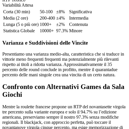
Variabilità Attesa
Corta (30 min)
50-100
±8%
Significativa
Media (2 ore)
200-400
±4%
Intermedia
Lunga (5 o più ore)
1000+
±2%
Contenuta
Statistica Globale
10000+
97.3%
Minore
Varianza e Suddivisioni delle Vincite
Presentiamo una varianza medio-alta, caratteristica che si traduce in
vittorie meno frequenti frequenti ma potenzialmente più rilevanti
rispetto ai titoli a ridotta varianza. Approssimativamente il 35
percento delle round conclude in profitto, mentre il quarantadue
percento delle mani singole crea una vincita di un certo natura.
Confronto con Alternativi Games da Sala
Giochi
Mentre la roulette francese propone un RTP del novantasette virgola
tre percento sulla variante europea e solo il 94.7% su l’edizione
americana, preserviamo sempre il nostro 97.3% senza modifiche
regionali. Il blackjack, con approccio perfetta, può toccare il
novantanove virgola cinque percento, ma esige memorizzazione di