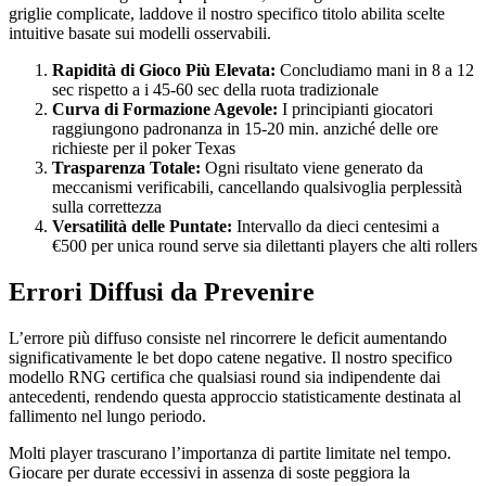
griglie complicate, laddove il nostro specifico titolo abilita scelte
intuitive basate sui modelli osservabili.
Rapidità di Gioco Più Elevata:
Concludiamo mani in 8 a 12
sec rispetto a i 45-60 sec della ruota tradizionale
Curva di Formazione Agevole:
I principianti giocatori
raggiungono padronanza in 15-20 min. anziché delle ore
richieste per il poker Texas
Trasparenza Totale:
Ogni risultato viene generato da
meccanismi verificabili, cancellando qualsivoglia perplessità
sulla correttezza
Versatilità delle Puntate:
Intervallo da dieci centesimi a
€500 per unica round serve sia dilettanti players che alti rollers
Errori Diffusi da Prevenire
L’errore più diffuso consiste nel rincorrere le deficit aumentando
significativamente le bet dopo catene negative. Il nostro specifico
modello RNG certifica che qualsiasi round sia indipendente dai
antecedenti, rendendo questa approccio statisticamente destinata al
fallimento nel lungo periodo.
Molti player trascurano l’importanza di partite limitate nel tempo.
Giocare per durate eccessivi in assenza di soste peggiora la