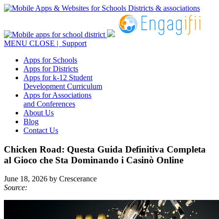
MENU
CLOSE
| Support
Apps for Schools
Apps for Districts
Apps for k-12 Student
Development Curriculum
Apps for Associations
and Conferences
About Us
Blog
Contact Us
Chicken Road: Questa Guida Definitiva Completa
al Gioco che Sta Dominando i Casinò Online
June 18, 2026 by Crescerance
Source: