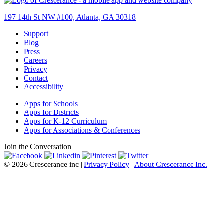
197 14th St NW #100, Atlanta, GA 30318
Support
Blog
Press
Careers
Privacy
Contact
Accessibility
Apps for Schools
Apps for Districts
Apps for K-12 Curriculum
Apps for Associations & Conferences
Join the Conversation
© 2026 Crescerance inc |
Privacy Policy
|
About Crescerance Inc.