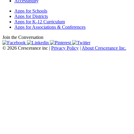
Accessibility
Apps for Schools
Apps for Districts
Apps for K-12 Curriculum
Apps for Associations & Conferences
Join the Conversation
© 2026 Crescerance inc |
Privacy Policy
|
About Crescerance Inc.