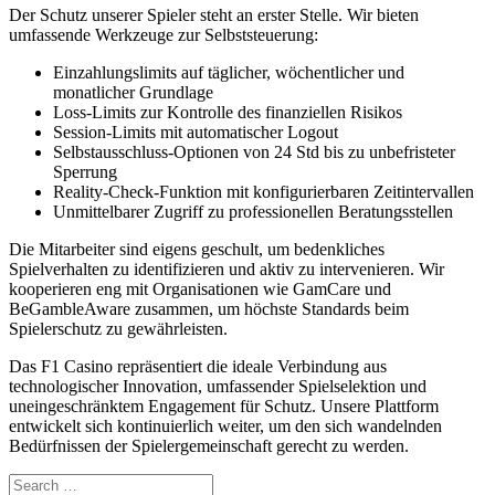
Der Schutz unserer Spieler steht an erster Stelle. Wir bieten
umfassende Werkzeuge zur Selbststeuerung:
Einzahlungslimits auf täglicher, wöchentlicher und
monatlicher Grundlage
Loss-Limits zur Kontrolle des finanziellen Risikos
Session-Limits mit automatischer Logout
Selbstausschluss-Optionen von 24 Std bis zu unbefristeter
Sperrung
Reality-Check-Funktion mit konfigurierbaren Zeitintervallen
Unmittelbarer Zugriff zu professionellen Beratungsstellen
Die Mitarbeiter sind eigens geschult, um bedenkliches
Spielverhalten zu identifizieren und aktiv zu intervenieren. Wir
kooperieren eng mit Organisationen wie GamCare und
BeGambleAware zusammen, um höchste Standards beim
Spielerschutz zu gewährleisten.
Das F1 Casino repräsentiert die ideale Verbindung aus
technologischer Innovation, umfassender Spielselektion und
uneingeschränktem Engagement für Schutz. Unsere Plattform
entwickelt sich kontinuierlich weiter, um den sich wandelnden
Bedürfnissen der Spielergemeinschaft gerecht zu werden.