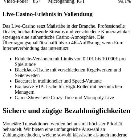
Video-Poker
85+
Microgaming, IGT
99,1%
Live-Casino-Erlebnis in Vollendung
Das Live-Casino setzt Maßstäbe in der Branche. Professionelle
Dealer, hochauflösende Streams und verschiedene Kamerawinkel
erzeugen eine authentische Casino-Atmosphäre. Die
Übertragungsqualität schafft bis zu 4K-Auflösung, wenn Eure
Internetverbindung das unterstützt.
Roulette-Versionen mit Limits von 0,10€ bis 10.000€ pro
Spielrunde
BlackJack-Tische mit verschiedenen Regelwerken und
Seitenwetten
Baccarat in traditioneller und Speed-Variante
Exclusive VIP-Tische für High-Roller mit persönlichen
Managern
Game-Shows wie Crazy Time und Monopoly Live
Sichere und zügige Bezahlmöglichkeiten
Monetäre Transaktionen werden bei uns mit höchster Priorität
behandelt. Wir bieten eine umfangreiche Auswahl an
Zahlungsmethoden, welche sowohl klassische als auch moderne