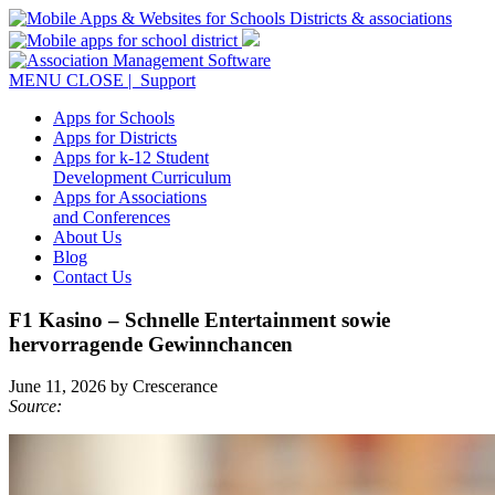
MENU
CLOSE
| Support
Apps for Schools
Apps for Districts
Apps for k-12 Student
Development Curriculum
Apps for Associations
and Conferences
About Us
Blog
Contact Us
F1 Kasino – Schnelle Entertainment sowie
hervorragende Gewinnchancen
June 11, 2026 by Crescerance
Source: