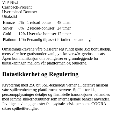
VIP-Nivå
Cashback-Prosent
Hver måned Bonuser
Uttakstid
Bronze
5%
1 reload-bonus
48 timer
Silver
8%
2 reload-bonuser
24 timer
Gold
12%
Hver uke bonuser
12 timer
Platinum
15%
Personlig tilpasset
Prioritert behandling
Omsetningskravene våre plasserer seg rundt gode 35x bonusbeløp,
mens våre free gratisrunder vanligvis krever 40x gevinstinnsats.
Åpen kommunikasjon om betingelser er grunnleggende for
tillitsskapingen mellom vår plattformen og brukerne.
Datasikkerhet og Regulering
Kryptering med 256 bit SSL-teknologi verner all dataflyt mellom
våre spillerenheter og plattformens servere. Spillhistorikk,
personopplysninger detaljer og finansielle transaksjoner behandles
med samme sikkerhetsrutiner som internasjonale banker anvender.
Jevnlige uavhengige tester fra nøytrale selskaper som eCOGRA
sikrer spillrettferdighet.