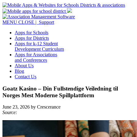
MENU
CLOSE
| Support
Apps for Schools
Apps for Districts
Apps for k-12 Student
Development Curriculum
Apps for Associations
and Conferences
About Us
Blog
Contact Us
Goatz Kasino – Din Fullstendige Veiledning til
Norges Mest Moderne Spillplattform
June 23, 2026 by Crescerance
Source: