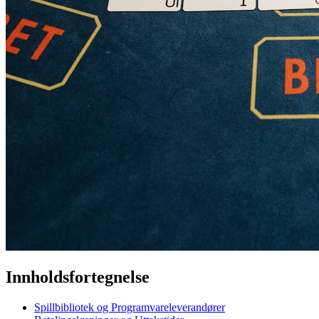
Innholdsfortegnelse
Spillbibliotek og Programvareleverandører