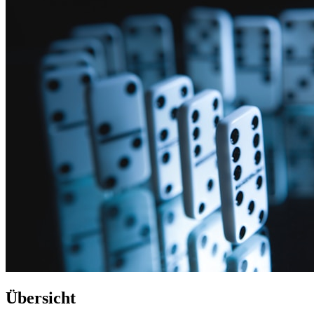
Übersicht