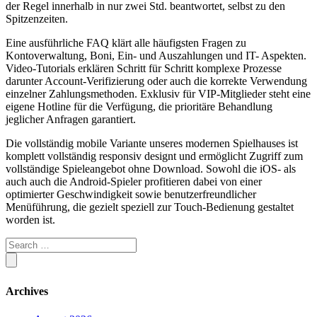
der Regel innerhalb in nur zwei Std. beantwortet, selbst zu den
Spitzenzeiten.
Eine ausführliche FAQ klärt alle häufigsten Fragen zu
Kontoverwaltung, Boni, Ein- und Auszahlungen und IT- Aspekten.
Video-Tutorials erklären Schritt für Schritt komplexe Prozesse
darunter Account-Verifizierung oder auch die korrekte Verwendung
einzelner Zahlungsmethoden. Exklusiv für VIP-Mitglieder steht eine
eigene Hotline für die Verfügung, die prioritäre Behandlung
jeglicher Anfragen garantiert.
Die vollständig mobile Variante unseres modernen Spielhauses ist
komplett vollständig responsiv designt und ermöglicht Zugriff zum
vollständige Spieleangebot ohne Download. Sowohl die iOS- als
auch auch die Android-Spieler profitieren dabei von einer
optimierter Geschwindigkeit sowie benutzerfreundlicher
Menüführung, die gezielt speziell zur Touch-Bedienung gestaltet
worden ist.
Archives