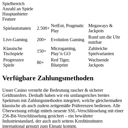
Spielbereich
Anzahl an Spiele
Hauptanbieter
Feature
NetEnt, Pragmatic
Megaways &
Spielautomaten
2.500+
Play
Jackpots
Rund um die Uhr
Live-Gaming
200+
Evolution Gaming
nutzbar
Klassische
Microgaming,
Zahlreiche
150+
Tischspiele
Play’n GO
Spielvarianten
Progressive
Red Tiger,
Wachsende
80+
Spiele
Blueprint
Jackpots
Verfügbare Zahlungsmethoden
Unser Casino versteht die Bedeutung rascher & sicherer
Geldtransfers. Deshalb haben wir ein umfangreiches breites
Spektrum mit Zahlungsmethoden integriert, welche gleichermaßen
klassische als auch zudem zeitgemäße Präferenzen bedienen. Alle
Überweisung erfolgt mittels neueste SSL-Verschlüsselung mit einer
256-Bit-Verschlüsselung gesichert – ein bewährter
Industriestandard, der auch auch seitens Kreditinstituten
international genutzt zum Einsatz kommt.