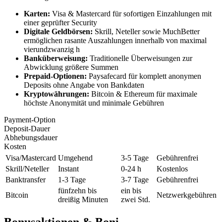
Karten:
Visa & Mastercard für sofortigen Einzahlungen mit
einer geprüfter Security
Digitale Geldbörsen:
Skrill, Neteller sowie MuchBetter
ermöglichen rasante Auszahlungen innerhalb von maximal
vierundzwanzig h
Banküberweisung:
Traditionelle Überweisungen zur
Abwicklung größere Summen
Prepaid-Optionen:
Paysafecard für komplett anonymen
Deposits ohne Angabe von Bankdaten
Kryptowährungen:
Bitcoin & Ethereum für maximale
höchste Anonymität und minimale Gebühren
Payment-Option
Deposit-Dauer
Abhebungsdauer
Kosten
Visa/Mastercard
Umgehend
3-5 Tage
Gebührenfrei
Skrill/Neteller
Instant
0-24 h
Kostenlos
Banktransfer
1-3 Tage
3-7 Tage
Gebührenfrei
fünfzehn bis
ein bis
Bitcoin
Netzwerkgebühren
dreißig Minuten
zwei Std.
Bonusaktionen & Boni