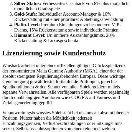
Silber-Status:
Verbessertes Cashback von 8% plus monatlich
monatlichen Gratisspiele
Gold-Stufe:
Individueller Account-Manager & 10%
Rückerstattung mit einer prioritärer Abhebungsabwicklung
Platin-Level:
Premium Einladungen zu besonderen VIP-
Events, 15% Rückerstattung sowie individuelle Prämien
Diamant-Level:
Unlimitierte Auszahlungslimits, 20%
Rückerstattung & Luxusgeschenke
Lizenzierung sowie Kundenschutz
Winshark arbeitet unter einer offiziellen gültigen Glücksspiellizenz
der renommierten Malta Gaming Authority (MGA), einer der der
absolut strengsten Regulierungsbehörden Europas. Diese wichtige
Genehmigung gewährleistet fortlaufende Prüfungen, gerechte
Spielkonditionen & den Schutz von allen Spielergeldern mittels
separate Verwahrstellen. Alle verfügbaren Spiele werden regelmäßig
durch unabhängigen Auditoren wie eCOGRA auf Fairness und
Zufallsgenerierung geprüft.
Verantwortungsbewusstes Spiel steht bei uns uns an absolut oberster
Position. Nutzer haben die Möglichkeit jederzeit
Einzahlungsgrenzen, Verlustbeschränkungen oder Sitzungslimits
setzen. Selbstausschlussoptionen von einem einem einzelnen