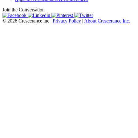
Join the Conversation
© 2026 Crescerance inc |
Privacy Policy
|
About Crescerance Inc.