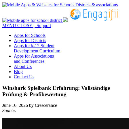
MENU
CLOSE
| Support
Apps for Schools
Apps for Districts
Apps for k-12 Student
Development Curriculum
Apps for Associations
and Conferences
About Us
Blog
Contact Us
Winshark Spielbank Erfahrung: Vollständige
Prüfung & Profibewertung
June 16, 2026 by Crescerance
Source: