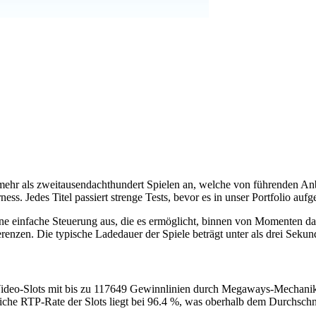
n mehr als zweitausendachthundert Spielen an, welche von führenden A
ess. Jedes Titel passiert strenge Tests, bevor es in unser Portfolio au
ine einfache Steuerung aus, die es ermöglicht, binnen von Momenten das 
zen. Die typische Ladedauer der Spiele beträgt unter als drei Sekunden
Video-Slots mit bis zu 117649 Gewinnlinien durch Megaways-Mechanik. 
liche RTP-Rate der Slots liegt bei 96.4 %, was oberhalb dem Durchschni