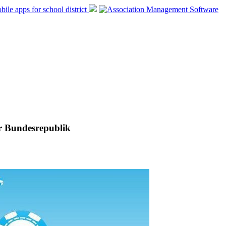
r Bundesrepublik