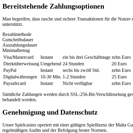
Bereitstehende Zahlungsoptionen
Man begreifen, dass rasche und sichere Transaktionen für die Nutzer 
unterstützt.
Bezahlmethode
Gutschriftsdauer
Auszahlungsdauer
Minimalbetrag
Visa/Mastercard
Instant
ein bis drei Geschäftstage
zehn Euro
Direktüberweisung
Umgehend
24 Stunden
20 Euro
PayPal
Instant
sechs bis zwölf Std.
zehn Euro
Digitalwährungen
10-30 Min.
1-2 Stunden
25 Euro
Paysafecard
Instant
Nicht verfügbar
zehn Euro
Sämtliche Zahlungen werden durch SSL-256-Bit-Verschlüsselung gesch
behandelt werden.
Genehmigung und Datenschutz
Unser Spielcasino operiert mit einer gültigen Spiellizenz der Malt
regelmäßigen Audits und der Befolgung bester Normen.