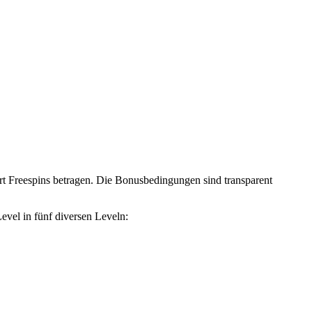
rt Freespins betragen. Die Bonusbedingungen sind transparent
evel in fünf diversen Leveln: