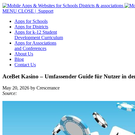
MENU
CLOSE
| Support
Apps for Schools
Apps for Districts
Apps for k-12 Student
Development Curriculum
Apps for Associations
and Conferences
About Us
Blog
Contact Us
AceBet Kasino – Umfassender Guide für Nutzer in de
May 20, 2026 by Crescerance
Source: