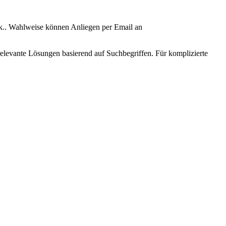
ek.. Wahlweise können Anliegen per Email an
 relevante Lösungen basierend auf Suchbegriffen. Für komplizierte