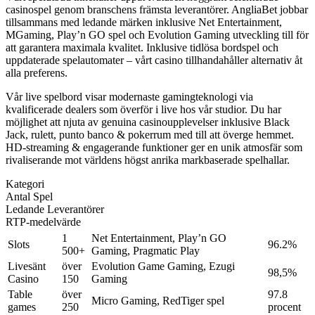
casinospel genom branschens främsta leverantörer. AngliaBet jobbar
tillsammans med ledande märken inklusive Net Entertainment,
MGaming, Play’n GO spel och Evolution Gaming utveckling till för
att garantera maximala kvalitet. Inklusive tidlösa bordspel och
uppdaterade spelautomater – vårt casino tillhandahåller alternativ åt
alla preferens.
Vår live spelbord visar modernaste gamingteknologi via
kvalificerade dealers som överför i live hos vår studior. Du har
möjlighet att njuta av genuina casinoupplevelser inklusive Black
Jack, rulett, punto banco & pokerrum med till att överge hemmet.
HD-streaming & engagerande funktioner ger en unik atmosfär som
rivaliserande mot världens högst anrika markbaserade spelhallar.
Kategori
Antal Spel
Ledande Leverantörer
RTP-medelvärde
1
Net Entertainment, Play’n GO
Slots
96.2%
500+
Gaming, Pragmatic Play
Livesänt
över
Evolution Game Gaming, Ezugi
98,5%
Casino
150
Gaming
Table
över
97.8
Micro Gaming, RedTiger spel
games
250
procent