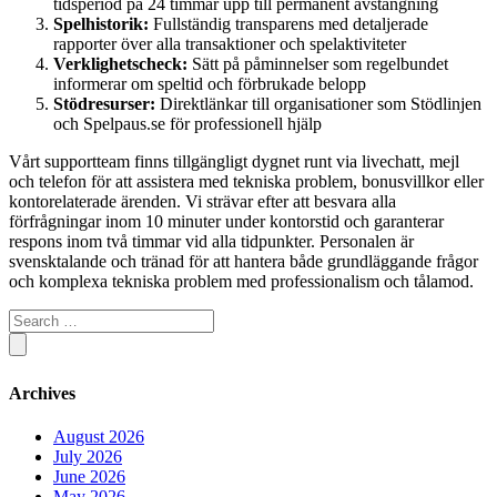
tidsperiod på 24 timmar upp till permanent avstängning
Spelhistorik:
Fullständig transparens med detaljerade
rapporter över alla transaktioner och spelaktiviteter
Verklighetscheck:
Sätt på påminnelser som regelbundet
informerar om speltid och förbrukade belopp
Stödresurser:
Direktlänkar till organisationer som Stödlinjen
och Spelpaus.se för professionell hjälp
Vårt supportteam finns tillgängligt dygnet runt via livechatt, mejl
och telefon för att assistera med tekniska problem, bonusvillkor eller
kontorelaterade ärenden. Vi strävar efter att besvara alla
förfrågningar inom 10 minuter under kontorstid och garanterar
respons inom två timmar vid alla tidpunkter. Personalen är
svensktalande och tränad för att hantera både grundläggande frågor
och komplexa tekniska problem med professionalism och tålamod.
Archives
August 2026
July 2026
June 2026
May 2026