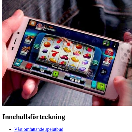
Innehållsförteckning
Vårt omfattande spelutbud