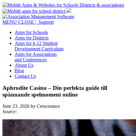
MENU
CLOSE
| Support
Apps for Schools
Apps for Districts
Apps for k-12 Student
Development Curriculum
Apps for Associations
and Conferences
About Us
Blog
Contact Us
Aphrodite Casino – Din perfekta guide till
spännande spelmoment online
June 23, 2026 by Crescerance
Source: