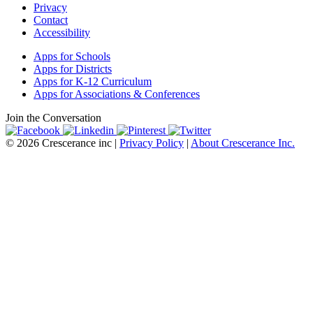
Privacy
Contact
Accessibility
Apps for Schools
Apps for Districts
Apps for K-12 Curriculum
Apps for Associations & Conferences
Join the Conversation
© 2026 Crescerance inc |
Privacy Policy
|
About Crescerance Inc.