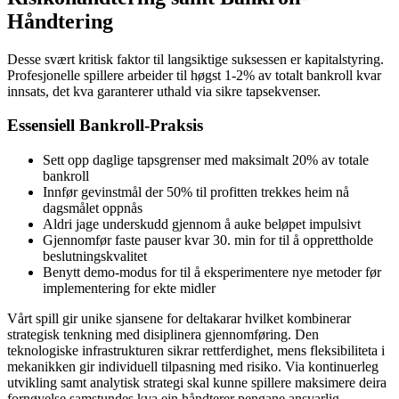
Håndtering
Desse svært kritisk faktor til langsiktige suksessen er kapitalstyring.
Profesjonelle spillere arbeider til høgst 1-2% av totalt bankroll kvar
innsats, det kva garanterer uthald via sikre tapsekvenser.
Essensiell Bankroll-Praksis
Sett opp daglige tapsgrenser med maksimalt 20% av totale
bankroll
Innfør gevinstmål der 50% til profitten trekkes heim nå
dagsmålet oppnås
Aldri jage underskudd gjennom å auke beløpet impulsivt
Gjennomfør faste pauser kvar 30. min for til å opprettholde
beslutningskvalitet
Benytt demo-modus for til å eksperimentere nye metoder før
implementering for ekte midler
Vårt spill gir unike sjansene for deltakarar hvilket kombinerar
strategisk tenkning med disiplinera gjennomføring. Den
teknologiske infrastrukturen sikrar rettferdighet, mens fleksibiliteta i
mekanikken gir individuell tilpasning med risiko. Via kontinuerleg
utvikling samt analytisk strategi skal kunne spillere maksimere deira
fornøyelse samstundes kva ein håndterer pengane ansvarlig.