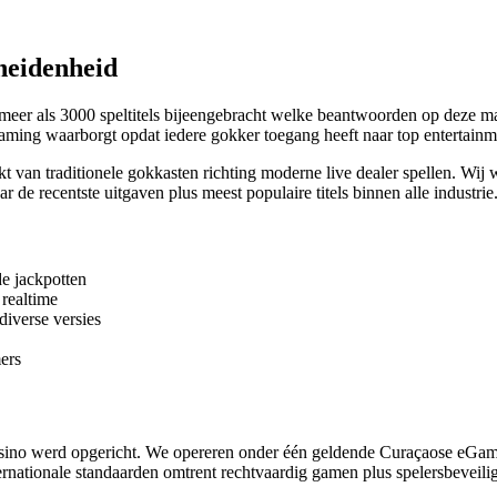
heidenheid
t meer als 3000 speltitels bijeengebracht welke beantwoorden op deze
ming waarborgt opdat iedere gokker toegang heeft naar top entertainm
kt van traditionele gokkasten richting moderne live dealer spellen. Wi
 de recentste uitgaven plus meest populaire titels binnen alle industrie
e jackpotten
 realtime
diverse versies
mers
casino werd opgericht. We opereren onder één geldende Curaçaose eGami
nternationale standaarden omtrent rechtvaardig gamen plus spelersbeveili