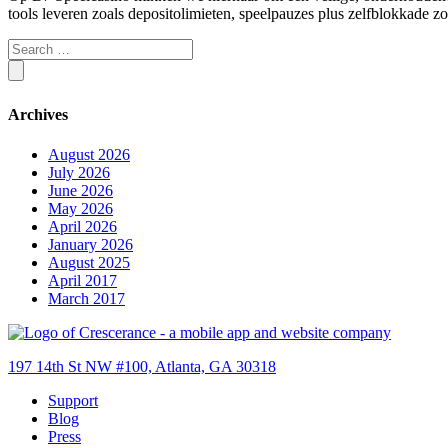
tools leveren zoals depositolimieten, speelpauzes plus zelfblokkade 
Archives
August 2026
July 2026
June 2026
May 2026
April 2026
January 2026
August 2025
April 2017
March 2017
197 14th St NW #100, Atlanta, GA 30318
Support
Blog
Press