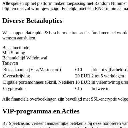
Alle spellen op het platform maken toepassing met Random Nummer Gen
blijft en niet zal word gewijzigd. Feitelijk moet één RNG minimaal n
Diverse Betaalopties
Wij snappen dat rapide & beschermde transacties fundamenteel worden
wensen aansluiten.
Betaalmethode
Min Storting
Behandeltijd Withdrawal
Tarieven
Betaalkaarten (Visa/Mastercard)
€10
drie tot vijf arbeids
Overschrijving
20 EUR
2 tot 5 werkdagen
Digitale portemonnees (Skrill, Neteller)
10 EUR
In vierentwintig ure
Cryptovaluta
€15
In twee u
Alle financiële overboekingen zijn beveiligd met SSL-encryptie vol
VIP-programma en Acties
B7 Speelcasino verleent aanzienlijke betekenis bij deze honoreren v