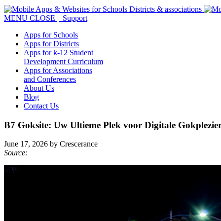
MENU
CLOSE
| Support
Apps for Schools
Apps for Districts
Apps for k-12 Student
Development Curriculum
Apps for Associations
and Conferences
About Us
Blog
Contact Us
B7 Goksite: Uw Ultieme Plek voor Digitale Gokplezie
June 17, 2026 by Crescerance
Source: