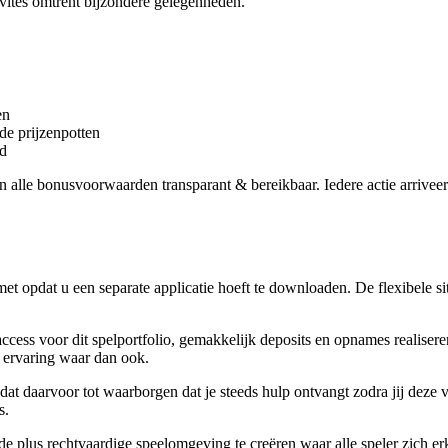
vites omtrent bijzondere gelegenheden.
en
e prijzenpotten
ld
 alle bonusvoorwaarden transparant & bereikbaar. Iedere actie arrive
met opdat u een separate applicatie hoeft te downloaden. De flexibele s
access voor dit spelportfolio, gemakkelijk deposits en opnames realise
e ervaring waar dan ook.
dat daarvoor tot waarborgen dat je steeds hulp ontvangt zodra jij deze v
s.
plus rechtvaardige speelomgeving te creëren waar alle speler zich er