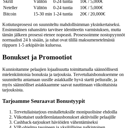
Skrill
Välitön
0-24 tuntia
10€ / 5,000€
Neteller
Välitön
0-24 tuntia
10€ / 5,000€
Bitcoin
15-30 min
1-24 tuntia
20€ / 20,000€
Kotiutusprosessi on suunniteltu mahdollisimman yksinkertaiseksi.
Ensimmäinen rahansiirto tarvitsee identiteetin varmistuksen, mutta
tämän jälkeen prosessi etenee nopeasti. Prosessoimme nostopyynnöt
normaalisti 24 h sisään, ja rahat ovat tilillä maksumenetelmästä
riippuen 1-5 arkipäivän kuluessa.
Bonukset ja Promootiot
Kunnioitamme pelaajien lojaalisuutta toimittamalla säännöllisesti
mielenkiintoisia bonuksia ja tarjouksia. Tervetuliaisbonuksemme on
suunniteltu antamaan uusille asiakkaille hyvä startti peliuralle, ja
myös säännölliset asiakkaamme saavat nauttimaan viikoittaisista
tarjouksista.
Tarjoamme Seuraavat Bonustyypit
Tervetuliaistarjous ensitalletuksille monipuolisine ehdoilla
Viikottaiset uudelleenlatausbonukset aktiivisille pelaajille
Cashback-tarjoukset häviöiden vähentämiseksi
VIP-ohjelma tasoineen ja yksilöllisine palkintoinen