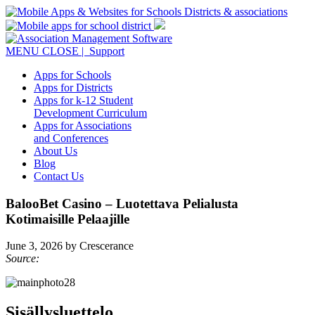
MENU
CLOSE
| Support
Apps for Schools
Apps for Districts
Apps for k-12 Student
Development Curriculum
Apps for Associations
and Conferences
About Us
Blog
Contact Us
BalooBet Casino – Luotettava Pelialusta
Kotimaisille Pelaajille
June 3, 2026 by Crescerance
Source:
Sisällysluettelo