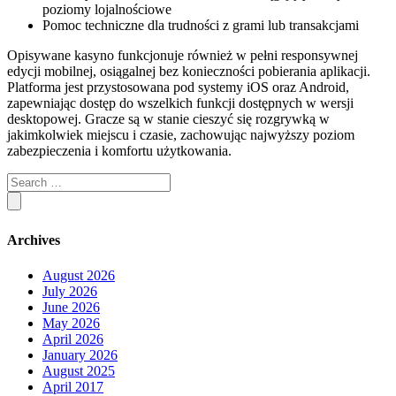
poziomy lojalnościowe
Pomoc techniczne dla trudności z grami lub transakcjami
Opisywane kasyno funkcjonuje również w pełni responsywnej
edycji mobilnej, osiągalnej bez konieczności pobierania aplikacji.
Platforma jest przystosowana pod systemy iOS oraz Android,
zapewniając dostęp do wszelkich funkcji dostępnych w wersji
desktopowej. Gracze są w stanie cieszyć się rozgrywką w
jakimkolwiek miejscu i czasie, zachowując najwyższy poziom
zabezpieczenia i komfortu użytkowania.
Archives
August 2026
July 2026
June 2026
May 2026
April 2026
January 2026
August 2025
April 2017