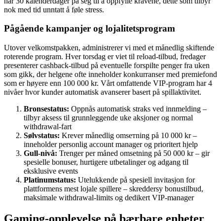
har 30 kalenderdager på seg til å oppfylle kravene, dette som tilbyr
nok med tid unntatt å føle stress.
Pågående kampanjer og lojalitetsprogram
Utover velkomstpakken, administrerer vi med et månedlig skiftende
roterende program. Hver torsdag er viet til reload-tilbud, fredager
presenterer cashback-tilbud på eventuelle forspilte penger fra uken
som gikk, der helgene ofte inneholder konkurranser med premiefond
som er høyere enn 100 000 kr. Vårt omfattende VIP-program har 4
nivåer hvor kunder automatisk avanserer basert på spillaktivitet.
Bronsestatus:
Oppnås automatisk straks ved innmelding –
tilbyr aksess til grunnleggende uke aksjoner og normal
withdrawal-fart
Sølvstatus:
Krever månedlig omsетning på 10 000 kr –
inneholder personlig account manager og prioritert hjelp
Gull-nivå:
Trenger per måned omsetning på 50 000 kr – gir
spesielle bonuser, hurtigere utbetalinger og adgang til
eksklusive events
Platinumstatus:
Utelukkende på spesiell invitasjon for
plattformens mest lojale spillere – skreddersy bonustilbud,
maksimale withdrawal-limits og dedikert VIP-manager
Gaming-opplevelse på bærbare enheter