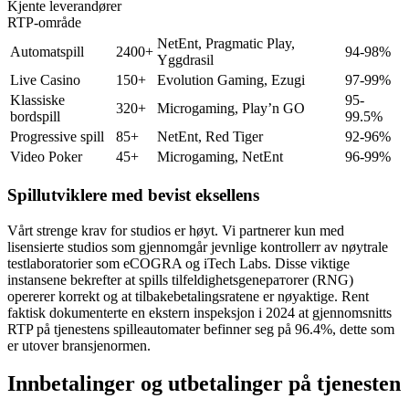
Kjente leverandører
RTP-område
NetEnt, Pragmatic Play,
Automatspill
2400+
94-98%
Yggdrasil
Live Casino
150+
Evolution Gaming, Ezugi
97-99%
Klassiske
95-
320+
Microgaming, Play’n GO
bordspill
99.5%
Progressive spill
85+
NetEnt, Red Tiger
92-96%
Video Poker
45+
Microgaming, NetEnt
96-99%
Spillutviklere med bevist eksellens
Vårt strenge krav for studios er høyt. Vi partnerer kun med
lisensierte studios som gjennomgår jevnlige kontrollerr av nøytrale
testlaboratorier som eCOGRA og iTech Labs. Disse viktige
instansene bekrefter at spills tilfeldighetsgenератorer (RNG)
opererer korrekt og at tilbakebetalingsratene er nøyaktige. Rent
faktisk dokumenterte en ekstern inspeksjon i 2024 at gjennomsnitts
RTP på tjenestens spilleautomater befinner seg på 96.4%, dette som
er utover bransjenormen.
Innbetalinger og utbetalinger på tjenesten