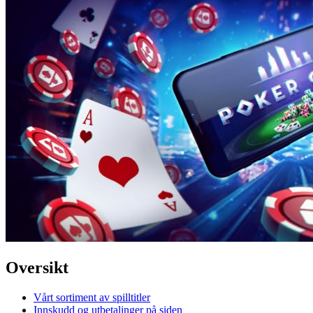
Oversikt
Vårt sortiment av spilltitler
Innskudd og utbetalinger på siden