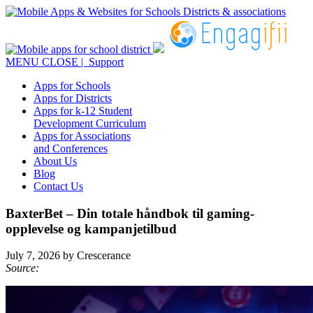
MENU
CLOSE
| Support
Apps for Schools
Apps for Districts
Apps for k-12 Student
Development Curriculum
Apps for Associations
and Conferences
About Us
Blog
Contact Us
BaxterBet – Din totale håndbok til gaming-
opplevelse og kampanjetilbud
July 7, 2026 by Crescerance
Source: