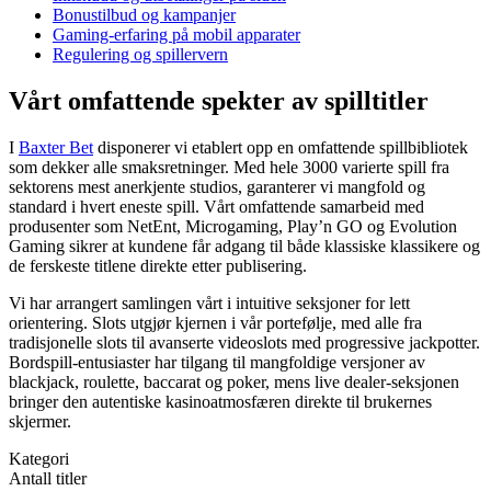
Bonustilbud og kampanjer
Gaming-erfaring på mobil apparater
Regulering og spillervern
Vårt omfattende spekter av spilltitler
I
Baxter Bet
disponerer vi etablert opp en omfattende spillbibliotek
som dekker alle smaksretninger. Med hele 3000 varierte spill fra
sektorens mest anerkjente studios, garanterer vi mangfold og
standard i hvert eneste spill. Vårt omfattende samarbeid med
produsenter som NetEnt, Microgaming, Play’n GO og Evolution
Gaming sikrer at kundene får adgang til både klassiske klassikere og
de ferskeste titlene direkte etter publisering.
Vi har arrangert samlingen vårt i intuitive seksjoner for lett
orientering. Slots utgjør kjernen i vår portefølje, med alle fra
tradisjonelle slots til avanserte videoslots med progressive jackpotter.
Bordspill-entusiaster har tilgang til mangfoldige versjoner av
blackjack, roulette, baccarat og poker, mens live dealer-seksjonen
bringer den autentiske kasinoatmosfæren direkte til brukernes
skjermer.
Kategori
Antall titler