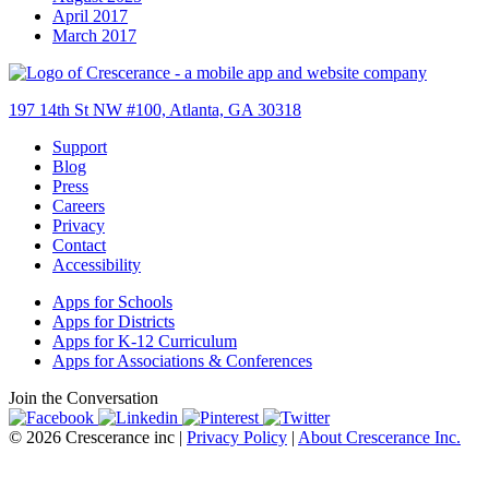
April 2017
March 2017
197 14th St NW #100, Atlanta, GA 30318
Support
Blog
Press
Careers
Privacy
Contact
Accessibility
Apps for Schools
Apps for Districts
Apps for K-12 Curriculum
Apps for Associations & Conferences
Join the Conversation
© 2026 Crescerance inc |
Privacy Policy
|
About Crescerance Inc.