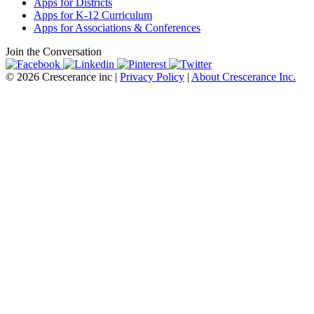
Apps for Districts
Apps for K-12 Curriculum
Apps for Associations & Conferences
Join the Conversation
© 2026 Crescerance inc |
Privacy Policy
|
About Crescerance Inc.