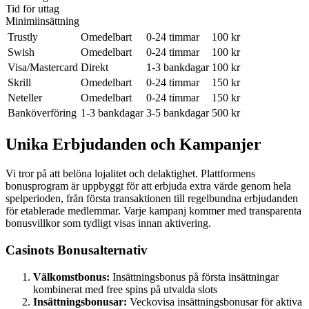
Tid för uttag
Minimiinsättning
Trustly
Omedelbart
0-24 timmar
100 kr
Swish
Omedelbart
0-24 timmar
100 kr
Visa/Mastercard
Direkt
1-3 bankdagar
100 kr
Skrill
Omedelbart
0-24 timmar
150 kr
Neteller
Omedelbart
0-24 timmar
150 kr
Banköverföring
1-3 bankdagar
3-5 bankdagar
500 kr
Unika Erbjudanden och Kampanjer
Vi tror på att belöna lojalitet och delaktighet. Plattformens
bonusprogram är uppbyggt för att erbjuda extra värde genom hela
spelperioden, från första transaktionen till regelbundna erbjudanden
för etablerade medlemmar. Varje kampanj kommer med transparenta
bonusvillkor som tydligt visas innan aktivering.
Casinots Bonusalternativ
Välkomstbonus:
Insättningsbonus på första insättningar
kombinerat med free spins på utvalda slots
Insättningsbonusar:
Veckovisa insättningsbonusar för aktiva