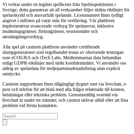
Vi verkar under en legitim spellicens från Spelinspektionen i
Sverige, detta garanterar att all verksamhet följer strikta riktlinjer för
spelarskydd och ansvarfullt spelande. Licensnumret finns tydligt
angivet i sidfoten på varje sida för verifiering. Vår plattform
implementerar avancerade verktyg för spelansvar, inklusive
insättningsgränser, förlustgränser, sessionstider och
utestängningsverktyg.
Alla spel på casinots plattform använder certifierade
slumpgeneratorer som regelbundet testas av oberoende testorgan
som eCOGRA och iTech Labs. Medlemmarnas data behandlas
enligt GDPR-riktlinjer med strikt konfidentialitet. Vi använder oss
aldrig av spelardata för tredjepartsmarknadsföring utan explicit
samtycke.
Casinots supportteam finns tillgängligt dygnet runt via livechatt, e-
post och telefon för att bistå med alla frågor relaterade till konton,
betalningar eller tekniska problem. Genomsnittlig svarstid via
livechatt är under tre minuter, och casinot strävar alltid efter att lösa
problem vid första kontakten.