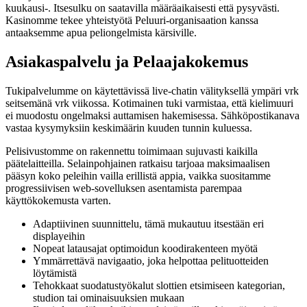
kuukausi-. Itsesulku on saatavilla määräaikaisesti että pysyvästi.
Kasinomme tekee yhteistyötä Peluuri-organisaation kanssa
antaaksemme apua peliongelmista kärsiville.
Asiakaspalvelu ja Pelaajakokemus
Tukipalvelumme on käytettävissä live-chatin välityksellä ympäri vrk
seitsemänä vrk viikossa. Kotimainen tuki varmistaa, että kielimuuri
ei muodostu ongelmaksi auttamisen hakemisessa. Sähköpostikanava
vastaa kysymyksiin keskimäärin kuuden tunnin kuluessa.
Pelisivustomme on rakennettu toimimaan sujuvasti kaikilla
päätelaitteilla. Selainpohjainen ratkaisu tarjoaa maksimaalisen
pääsyn koko peleihin vailla erillistä appia, vaikka suositamme
progressiivisen web-sovelluksen asentamista parempaa
käyttökokemusta varten.
Adaptiivinen suunnittelu, tämä mukautuu itsestään eri
displayeihin
Nopeat latausajat optimoidun koodirakenteen myötä
Ymmärrettävä navigaatio, joka helpottaa pelituotteiden
löytämistä
Tehokkaat suodatustyökalut slottien etsimiseen kategorian,
studion tai ominaisuuksien mukaan