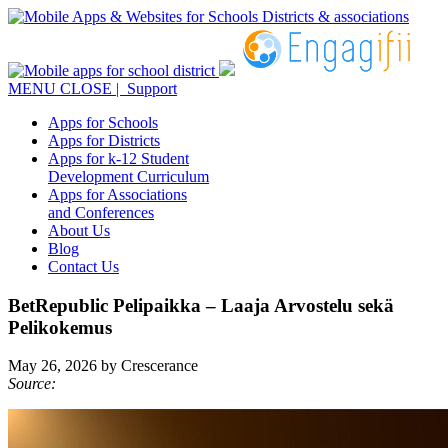
MENU
CLOSE
| Support
Apps for Schools
Apps for Districts
Apps for k-12 Student
Development Curriculum
Apps for Associations
and Conferences
About Us
Blog
Contact Us
BetRepublic Pelipaikka – Laaja Arvostelu sekä
Pelikokemus
May 26, 2026 by Crescerance
Source: