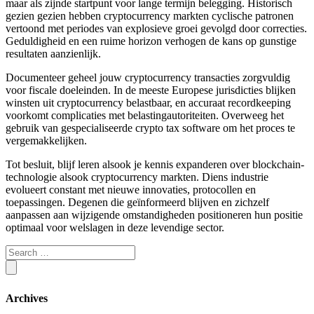
maar als zijnde startpunt voor lange termijn belegging. Historisch
gezien gezien hebben cryptocurrency markten cyclische patronen
vertoond met periodes van explosieve groei gevolgd door correcties.
Geduldigheid en een ruime horizon verhogen de kans op gunstige
resultaten aanzienlijk.
Documenteer geheel jouw cryptocurrency transacties zorgvuldig
voor fiscale doeleinden. In de meeste Europese jurisdicties blijken
winsten uit cryptocurrency belastbaar, en accuraat recordkeeping
voorkomt complicaties met belastingautoriteiten. Overweeg het
gebruik van gespecialiseerde crypto tax software om het proces te
vergemakkelijken.
Tot besluit, blijf leren alsook je kennis expanderen over blockchain-
technologie alsook cryptocurrency markten. Diens industrie
evolueert constant met nieuwe innovaties, protocollen en
toepassingen. Degenen die geïnformeerd blijven en zichzelf
aanpassen aan wijzigende omstandigheden positioneren hun positie
optimaal voor welslagen in deze levendige sector.
Archives