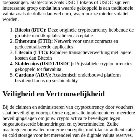
toepassingen. Stablecoins zoals USDT tokens of USDC zijn een
interessante groep omdat hun waarde gekoppeld is aan traditionele
valuta zoals de dollar dan wel euro, waardoor ze minder volatiel
worden.
Bitcoin (BTC):
Deze originele cryptocurrency hebbende de
grootste marktkapitalisatie en acceptatie
Ethereum (ETH):
Netwerk voor smart contracts en
gedecentraliseerde applicaties
Litecoin (LTC):
Rapidere transactieverwerking met lagere
kosten dan Bitcoin
Stablecoins (USDT/USDC):
Prijsstabiele cryptocurrencies
gekoppeld tot fiatvaluta
Cardano (ADA):
Academisch onderbouwd platform
bezittend focus op sustainability
Veiligheid en Vertrouwelijkheid
Bij de claimen en administreren van cryptocurrency door vouchers
staat beveiliging voorop. Onze organisatie implementeren meerdere
beveiligingslagen om jouw crypto activa te beveiligen tegen
ongeautoriseerde binnendringen en cybercriminelen. Zulke
maatregelen omvatten moderne encryptie, multi-factor authenticatie
en cold storage voor het merendeel van de digitale valuta reserves.