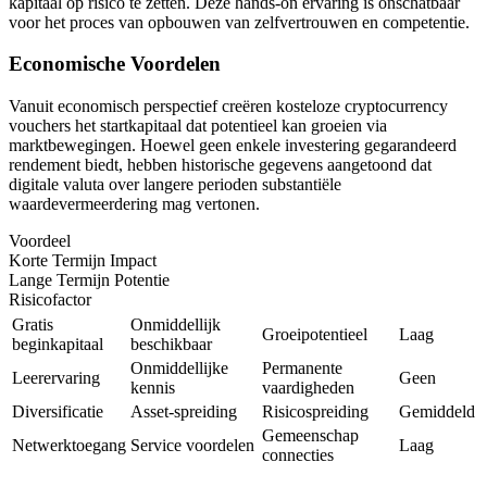
kapitaal op risico te zetten. Deze hands-on ervaring is onschatbaar
voor het proces van opbouwen van zelfvertrouwen en competentie.
Economische Voordelen
Vanuit economisch perspectief creëren kosteloze cryptocurrency
vouchers het startkapitaal dat potentieel kan groeien via
marktbewegingen. Hoewel geen enkele investering gegarandeerd
rendement biedt, hebben historische gegevens aangetoond dat
digitale valuta over langere perioden substantiële
waardevermeerdering mag vertonen.
Voordeel
Korte Termijn Impact
Lange Termijn Potentie
Risicofactor
Gratis
Onmiddellijk
Groeipotentieel
Laag
beginkapitaal
beschikbaar
Onmiddellijke
Permanente
Leerervaring
Geen
kennis
vaardigheden
Diversificatie
Asset-spreiding
Risicospreiding
Gemiddeld
Gemeenschap
Netwerktoegang
Service voordelen
Laag
connecties