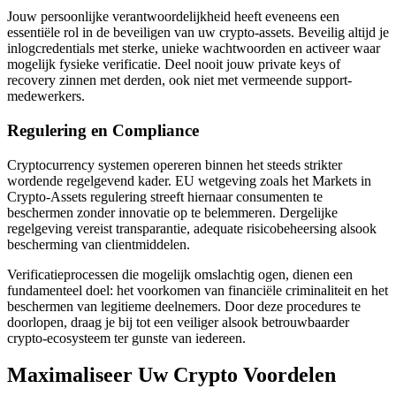
Jouw persoonlijke verantwoordelijkheid heeft eveneens een
essentiële rol in de beveiligen van uw crypto-assets. Beveilig altijd je
inlogcredentials met sterke, unieke wachtwoorden en activeer waar
mogelijk fysieke verificatie. Deel nooit jouw private keys of
recovery zinnen met derden, ook niet met vermeende support-
medewerkers.
Regulering en Compliance
Cryptocurrency systemen opereren binnen het steeds strikter
wordende regelgevend kader. EU wetgeving zoals het Markets in
Crypto-Assets regulering streeft hiernaar consumenten te
beschermen zonder innovatie op te belemmeren. Dergelijke
regelgeving vereist transparantie, adequate risicobeheersing alsook
bescherming van clientmiddelen.
Verificatieprocessen die mogelijk omslachtig ogen, dienen een
fundamenteel doel: het voorkomen van financiële criminaliteit en het
beschermen van legitieme deelnemers. Door deze procedures te
doorlopen, draag je bij tot een veiliger alsook betrouwbaarder
crypto-ecosysteem ter gunste van iedereen.
Maximaliseer Uw Crypto Voordelen