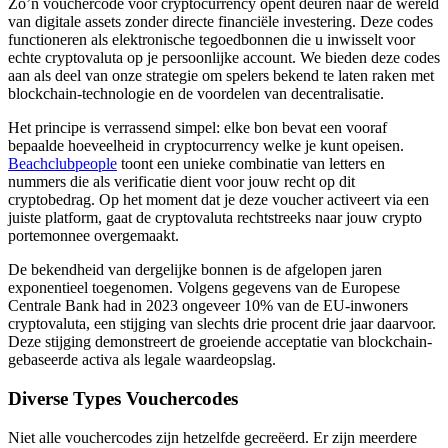
Zo’n vouchercode voor cryptocurrency opent deuren naar de wereld
van digitale assets zonder directe financiële investering. Deze codes
functioneren als elektronische tegoedbonnen die u inwisselt voor
echte cryptovaluta op je persoonlijke account. We bieden deze codes
aan als deel van onze strategie om spelers bekend te laten raken met
blockchain-technologie en de voordelen van decentralisatie.
Het principe is verrassend simpel: elke bon bevat een vooraf
bepaalde hoeveelheid in cryptocurrency welke je kunt opeisen.
Beachclubpeople
toont een unieke combinatie van letters en
nummers die als verificatie dient voor jouw recht op dit
cryptobedrag. Op het moment dat je deze voucher activeert via een
juiste platform, gaat de cryptovaluta rechtstreeks naar jouw crypto
portemonnee overgemaakt.
De bekendheid van dergelijke bonnen is de afgelopen jaren
exponentieel toegenomen. Volgens gegevens van de Europese
Centrale Bank had in 2023 ongeveer 10% van de EU-inwoners
cryptovaluta, een stijging van slechts drie procent drie jaar daarvoor.
Deze stijging demonstreert de groeiende acceptatie van blockchain-
gebaseerde activa als legale waardeopslag.
Diverse Types Vouchercodes
Niet alle vouchercodes zijn hetzelfde gecreëerd. Er zijn meerdere