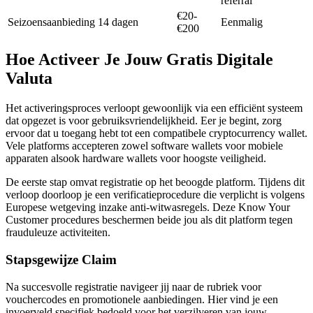
referral
€20-
Seizoensaanbieding
14 dagen
Eenmalig
€200
Hoe Activeer Je Jouw Gratis Digitale
Valuta
Het activeringsproces verloopt gewoonlijk via een efficiënt systeem
dat opgezet is voor gebruiksvriendelijkheid. Eer je begint, zorg
ervoor dat u toegang hebt tot een compatibele cryptocurrency wallet.
Vele platforms accepteren zowel software wallets voor mobiele
apparaten alsook hardware wallets voor hoogste veiligheid.
De eerste stap omvat registratie op het beoogde platform. Tijdens dit
verloop doorloop je een verificatieprocedure die verplicht is volgens
Europese wetgeving inzake anti-witwasregels. Deze Know Your
Customer procedures beschermen beide jou als dit platform tegen
frauduleuze activiteiten.
Stapsgewijze Claim
Na succesvolle registratie navigeer jij naar de rubriek voor
vouchercodes en promotionele aanbiedingen. Hier vind je een
invoerveld specifiek bedoeld voor het verzilveren van jouw