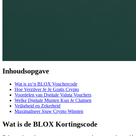
Inhoudsopgave
Wat is zo’n BLOX Vouchercode
Hoe Verzilver Je Je Gratis Crypto
Voordelen van Digitale Valuta Vouchers
Welke Digitale Munten Kun Je Claimen
Veiligheid en Zekerheid
Maximaliseer Jouw Crypto Winsten
Wat is de BLOX Kortingscode