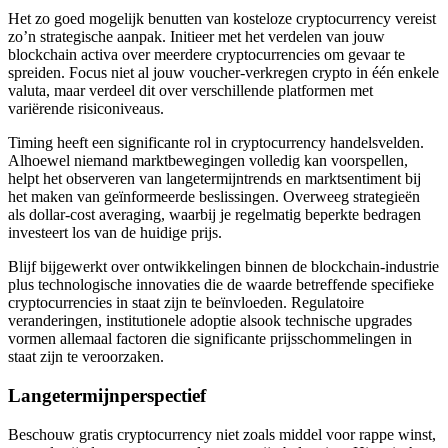
Het zo goed mogelijk benutten van kosteloze cryptocurrency vereist
zo’n strategische aanpak. Initieer met het verdelen van jouw
blockchain activa over meerdere cryptocurrencies om gevaar te
spreiden. Focus niet al jouw voucher-verkregen crypto in één enkele
valuta, maar verdeel dit over verschillende platformen met
variërende risiconiveaus.
Timing heeft een significante rol in cryptocurrency handelsvelden.
Alhoewel niemand marktbewegingen volledig kan voorspellen,
helpt het observeren van langetermijntrends en marktsentiment bij
het maken van geïnformeerde beslissingen. Overweeg strategieën
als dollar-cost averaging, waarbij je regelmatig beperkte bedragen
investeert los van de huidige prijs.
Blijf bijgewerkt over ontwikkelingen binnen de blockchain-industrie
plus technologische innovaties die de waarde betreffende specifieke
cryptocurrencies in staat zijn te beïnvloeden. Regulatoire
veranderingen, institutionele adoptie alsook technische upgrades
vormen allemaal factoren die significante prijsschommelingen in
staat zijn te veroorzaken.
Langetermijnperspectief
Beschouw gratis cryptocurrency niet zoals middel voor rappe winst,