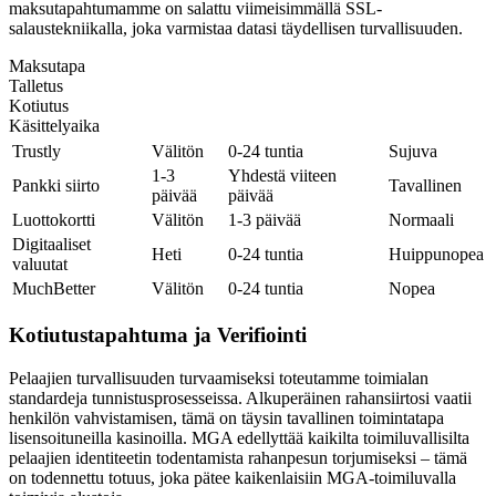
maksutapahtumamme on salattu viimeisimmällä SSL-
salaustekniikalla, joka varmistaa datasi täydellisen turvallisuuden.
Maksutapa
Talletus
Kotiutus
Käsittelyaika
Trustly
Välitön
0-24 tuntia
Sujuva
1-3
Yhdestä viiteen
Pankki siirto
Tavallinen
päivää
päivää
Luottokortti
Välitön
1-3 päivää
Normaali
Digitaaliset
Heti
0-24 tuntia
Huippunopea
valuutat
MuchBetter
Välitön
0-24 tuntia
Nopea
Kotiutustapahtuma ja Verifiointi
Pelaajien turvallisuuden turvaamiseksi toteutamme toimialan
standardeja tunnistusprosesseissa. Alkuperäinen rahansiirtosi vaatii
henkilön vahvistamisen, tämä on täysin tavallinen toimintatapa
lisensoituneilla kasinoilla. MGA edellyttää kaikilta toimiluvallisilta
pelaajien identiteetin todentamista rahanpesun torjumiseksi – tämä
on todennettu totuus, joka pätee kaikenlaisiin MGA-toimiluvalla