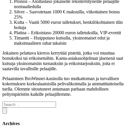
Pronssi – Aloitustaso jokaiselle rekisteröityneille pelaajille
normaaliedulla
Silver – Saavutetaan 1000 € maksuilla, viikottainen bonus
25%
Kulta – Vaatii 5000 euron talletukset, henkilökohtainen tilin
hoitaja
Platina – Erikoistaso 20000 euron talletuksilla, VIP-eventit
Timantti – Huipputaso kutsulla, yksinomaiset edut ja
maksimaalinen rahat takaisin
Jokainen pelattava kierros kerryttää pisteitä, jotka voi muuttaa
bonuksiksi tai erikoisetuihin. Kanta-asiakasohjelman jäsenenä saat
kutsuja yksinomaisiin turnauksiin ja erikoistarjouksiin, joita ei
saatavilla tavallisille pelaajille.
Pelaaminen BroWinner-kasinolla tuo mutkattoman ja turvallisen
kokemuksen korkealaatuisilla pelivalikoimalla ja ammattitaitoisella
tuella. Olemme sitoutuneet antamaan parhaan mahdollisen
peliympäristön kaikille pelaajillemme.
Archives