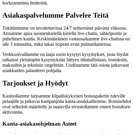
korkeammista limiteistä.
Asiakaspalvelumme Palvelee Teitä
Tukitiimimme on tavoitettavissa 24/7 seitsemänä päivänä viikossa.
Annamme apua suomenkielellä kielellä live-chatin, sähköpostin ja
puhelimen kautta. Keskimääräinen vastausaikamme live-chatissa on
alle 3 minuuttia, mikä takaa nopean avun pulmatilanteissa.
Verkkosivuillamme on laaja usein kysytyt kysymykset, josta löydät
ratkaisut yleisimpiin kysymyksiin liittyen tilinhallintaan, bonuksiin,
maksuihin ja teknisiin ongelmiin. Uudistamme tätä osiota jatkuvasti
asiakkaiden palautteen pohjalta.
Tarjoukset ja Hyödyt
Kasinollamme tarjoamme kilpailukykyisen bonuspaketin tuleville
pelaajille ja jatkuvia kampanjoita kanta-asiakkaillemme. Bonusehdot
ovat selkeästi määritelty ja saatavilla sivustollamme ennen bonuksen
aktivointia.
Kanta-asiakasohjelman Asteet