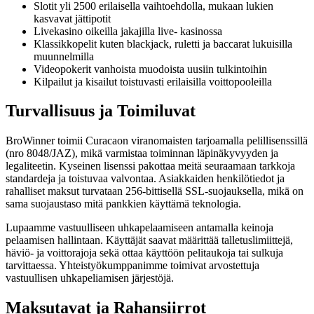
Slotit yli 2500 erilaisella vaihtoehdolla, mukaan lukien
kasvavat jättipotit
Livekasino oikeilla jakajilla live- kasinossa
Klassikkopelit kuten blackjack, ruletti ja baccarat lukuisilla
muunnelmilla
Videopokerit vanhoista muodoista uusiin tulkintoihin
Kilpailut ja kisailut toistuvasti erilaisilla voittopooleilla
Turvallisuus ja Toimiluvat
BroWinner toimii Curacaon viranomaisten tarjoamalla pelillisenssillä
(nro 8048/JAZ), mikä varmistaa toiminnan läpinäkyvyyden ja
legaliteetin. Kyseinen lisenssi pakottaa meitä seuraamaan tarkkoja
standardeja ja toistuvaa valvontaa. Asiakkaiden henkilötiedot ja
rahalliset maksut turvataan 256-bittisellä SSL-suojauksella, mikä on
sama suojaustaso mitä pankkien käyttämä teknologia.
Lupaamme vastuulliseen uhkapelaamiseen antamalla keinoja
pelaamisen hallintaan. Käyttäjät saavat määrittää talletuslimiittejä,
häviö- ja voittorajoja sekä ottaa käyttöön pelitaukoja tai sulkuja
tarvittaessa. Yhteistyökumppanimme toimivat arvostettuja
vastuullisen uhkapeliamisen järjestöjä.
Maksutavat ja Rahansiirrot