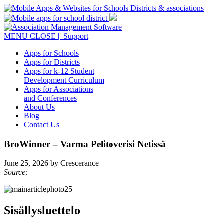
MENU
CLOSE
| Support
Apps for Schools
Apps for Districts
Apps for k-12 Student
Development Curriculum
Apps for Associations
and Conferences
About Us
Blog
Contact Us
BroWinner – Varma Pelitoverisi Netissä
June 25, 2026 by Crescerance
Source:
Sisällysluettelo