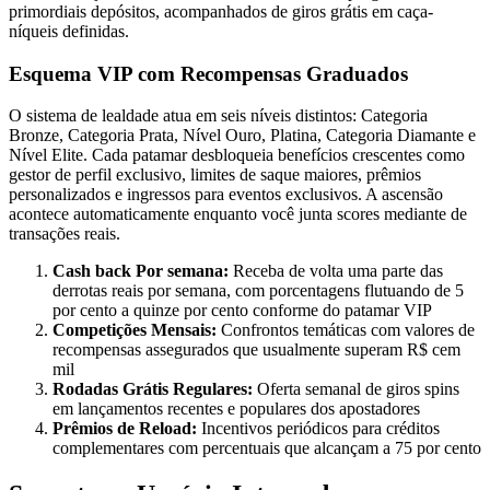
primordiais depósitos, acompanhados de giros grátis em caça-
níqueis definidas.
Esquema VIP com Recompensas Graduados
O sistema de lealdade atua em seis níveis distintos: Categoria
Bronze, Categoria Prata, Nível Ouro, Platina, Categoria Diamante e
Nível Elite. Cada patamar desbloqueia benefícios crescentes como
gestor de perfil exclusivo, limites de saque maiores, prêmios
personalizados e ingressos para eventos exclusivos. A ascensão
acontece automaticamente enquanto você junta scores mediante de
transações reais.
Cash back Por semana:
Receba de volta uma parte das
derrotas reais por semana, com porcentagens flutuando de 5
por cento a quinze por cento conforme do patamar VIP
Competições Mensais:
Confrontos temáticas com valores de
recompensas assegurados que usualmente superam R$ cem
mil
Rodadas Grátis Regulares:
Oferta semanal de giros spins
em lançamentos recentes e populares dos apostadores
Prêmios de Reload:
Incentivos periódicos para créditos
complementares com percentuais que alcançam a 75 por cento