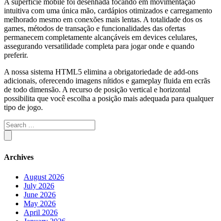
A superfície mobile foi desenhada focando em movimentação
intuitiva com uma única mão, cardápios otimizados e carregamento
melhorado mesmo em conexões mais lentas. A totalidade dos os
games, métodos de transação e funcionalidades das ofertas
permanecem completamente alcançáveis em devices celulares,
assegurando versatilidade completa para jogar onde e quando
preferir.
A nossa sistema HTML5 elimina a obrigatoriedade de add-ons
adicionais, oferecendo imagens nítidos e gameplay fluida em ecrãs
de todo dimensão. A recurso de posição vertical e horizontal
possibilita que você escolha a posição mais adequada para qualquer
tipo de jogo.
Archives
August 2026
July 2026
June 2026
May 2026
April 2026