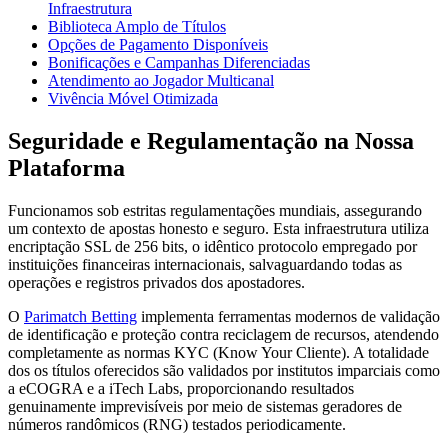
Infraestrutura
Biblioteca Amplo de Títulos
Opções de Pagamento Disponíveis
Bonificações e Campanhas Diferenciadas
Atendimento ao Jogador Multicanal
Vivência Móvel Otimizada
Seguridade e Regulamentação na Nossa
Plataforma
Funcionamos sob estritas regulamentações mundiais, assegurando
um contexto de apostas honesto e seguro. Esta infraestrutura utiliza
encriptação SSL de 256 bits, o idêntico protocolo empregado por
instituições financeiras internacionais, salvaguardando todas as
operações e registros privados dos apostadores.
O
Parimatch Betting
implementa ferramentas modernos de validação
de identificação e proteção contra reciclagem de recursos, atendendo
completamente as normas KYC (Know Your Cliente). A totalidade
dos os títulos oferecidos são validados por institutos imparciais como
a eCOGRA e a iTech Labs, proporcionando resultados
genuinamente imprevisíveis por meio de sistemas geradores de
números randômicos (RNG) testados periodicamente.