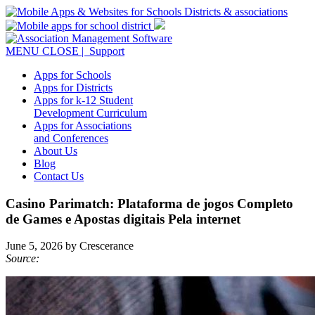
MENU
CLOSE
| Support
Apps for Schools
Apps for Districts
Apps for k-12 Student
Development Curriculum
Apps for Associations
and Conferences
About Us
Blog
Contact Us
Casino Parimatch: Plataforma de jogos Completo
de Games e Apostas digitais Pela internet
June 5, 2026 by Crescerance
Source: