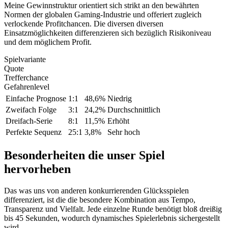
Meine Gewinnstruktur orientiert sich strikt an den bewährten
Normen der globalen Gaming-Industrie und offeriert zugleich
verlockende Profitchancen. Die diversen diversen
Einsatzmöglichkeiten differenzieren sich bezüglich Risikoniveau
und dem möglichem Profit.
Spielvariante
Quote
Trefferchance
Gefahrenlevel
Einfache Prognose
1:1
48,6%
Niedrig
Zweifach Folge
3:1
24,2%
Durchschnittlich
Dreifach-Serie
8:1
11,5%
Erhöht
Perfekte Sequenz
25:1
3,8%
Sehr hoch
Besonderheiten die unser Spiel
hervorheben
Das was uns von anderen konkurrierenden Glücksspielen
differenziert, ist die die besondere Kombination aus Tempo,
Transparenz und Vielfalt. Jede einzelne Runde benötigt bloß dreißig
bis 45 Sekunden, wodurch dynamisches Spielerlebnis sichergestellt
wird.