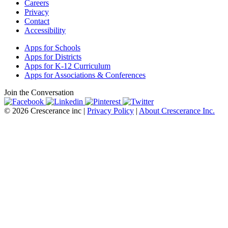
Careers
Privacy
Contact
Accessibility
Apps for Schools
Apps for Districts
Apps for K-12 Curriculum
Apps for Associations & Conferences
Join the Conversation
© 2026 Crescerance inc |
Privacy Policy
|
About Crescerance Inc.