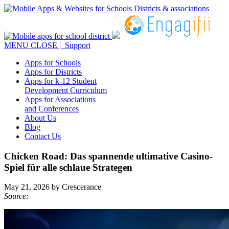
MENU
CLOSE
| Support
Apps for Schools
Apps for Districts
Apps for k-12 Student
Development Curriculum
Apps for Associations
and Conferences
About Us
Blog
Contact Us
Chicken Road: Das spannende ultimative Casino-
Spiel für alle schlaue Strategen
May 21, 2026 by Crescerance
Source: