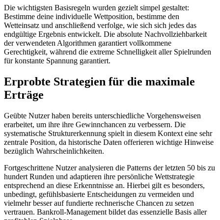
Die wichtigsten Basisregeln wurden gezielt simpel gestaltet:
Bestimme deine individuelle Wettposition, bestimme den
Wetteinsatz und anschließend verfolge, wie sich sich jedes das
endgültige Ergebnis entwickelt. Die absolute Nachvollziehbarkeit
der verwendeten Algorithmen garantiert vollkommene
Gerechtigkeit, während die extreme Schnelligkeit aller Spielrunden
für konstante Spannung garantiert.
Erprobte Strategien für die maximale
Erträge
Geübte Nutzer haben bereits unterschiedliche Vorgehensweisen
erarbeitet, um ihre ihre Gewinnchancen zu verbessern. Die
systematische Strukturerkennung spielt in diesem Kontext eine sehr
zentrale Position, da historische Daten offerieren wichtige Hinweise
bezüglich Wahrscheinlichkeiten.
Fortgeschrittene Nutzer analysieren die Patterns der letzten 50 bis zu
hundert Runden und adaptieren ihre persönliche Wettstrategie
entsprechend an diese Erkenntnisse an. Hierbei gilt es besonders,
unbedingt, gefühlsbasierte Entscheidungen zu vermeiden und
vielmehr besser auf fundierte rechnerische Chancen zu setzen
vertrauen. Bankroll-Management bildet das essenzielle Basis aller