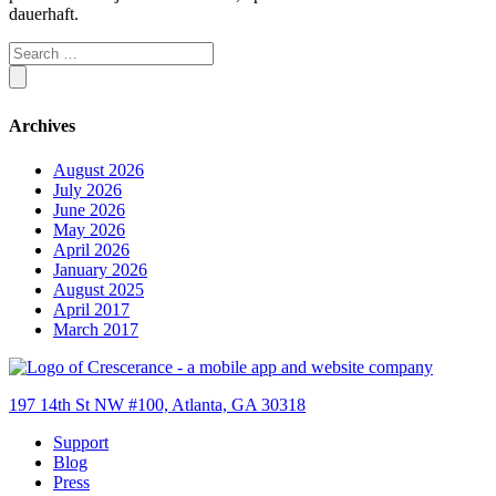
dauerhaft.
Archives
August 2026
July 2026
June 2026
May 2026
April 2026
January 2026
August 2025
April 2017
March 2017
197 14th St NW #100, Atlanta, GA 30318
Support
Blog
Press