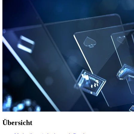
Übersicht