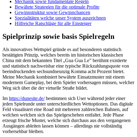
Mechanik sowie fundamentale Regeln
Bewährte Strategien für die optimale Profite
Gewinnstruktur sowie Gewinnchancen
Spezialitäten welche unser System auszeichnen
Hilfreiche Ratschläge für alle Einsteiger
Spielprinzip sowie basis Spielregeln
Als innovatives Wettspiel gründe es auf besonderen statistisch
bestätigten Prinzip, welches bereits im historischen klassischen
China mit dem bekannten Titel „Gua Gua Le” berühmt existierte
und statistisch nachweisbar eine typische Rückzahlungsquote von
beeindruckenden sechsundneunzig Komma acht Prozent bietet.
Meine Mechanik kombiniert bewährte Einsatzmuster mit einem
modernem Gameplay, bei dem Spieler vorhersagen müssen, welcher
Weg sich über die der virtuelle Straße bildet.
Im
https://dunesite.de/
bestimmen sich User während jeder einer
jeden Spielrunde unter unterschiedlichen Wettoptionen. Das digitale
Feld visualisiert eine Road mit mehreren zahlreichen Bahnen, auf
welchen welchen sich das Spielgeschehen entfaltet. Jede Phase
erzeugt frische Muster, welche sich durchaus aus den vergangenen
Ausgängen ableiten lassen können – allerdings nie vollständig
vorhersehbar bleiben.