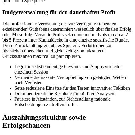
profitablen Spielphase.
Budgetverwaltung für den dauerhaften Profit
Die professionelle Verwaltung des zur Verfügung stehenden
existierenden Guthabens determiniert wesentlich über finalen Erfolg
oder Misserfolg. Versierte Profis setzen nie mehr als als maximal 2
bis 5 Prozent ihrer Kapitaldecke in eine einzige spezifische Runde.
Diese Zurückhaltung erlaubt es Spielern, Verlustserien zu
überstehen überstehen und gleichzeitig von lukrativen
Glückssträhnen maximal zu partizipieren.
Lege dir selbst eindeutige Gewinn- und Stopps vor jeder
einzelnen Session
Vermeide die riskante Verdoppelung von getätigten Wetten
nach Verlusten
Setze reduzierte Einsätze für das Testen innovativer Taktiken
Dokumentiere deine Resultate für künftige Analysen
Pausiere in Abständen, zur Sicherstellung rationale
Entscheidungen zu treffen treffen
Auszahlungsstruktur sowie
Erfolgschancen