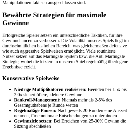
Manipulationen faktisch ausgeschlossen sind.
Bewährte Strategien für maximale
Gewinne
Erfolgreiche Spieler setzen ein unterschiedliche Taktiken, für ihre
Gewinnchancen zu verbessern. Die Volatilität unseres Spiels liegt im
durchschnittlichen bis hohen Bereich, was gleichermaßen defensive
wie auch aggressive Spielweisen ermöglicht. Viele routinierte
Nutzer setzen auf das Martingale-System bzw. die Anti-Martingale-
Strategie, wobei die letztere in unserem Spiel regelmäßig überlegene
Ergebnisse erzielt.
Konservative Spielweise
Niedrige Multiplikatoren realisieren:
Beenden bei 1.5x bis
2.0x sichert öftere, kleinere Gewinne
Bankroll-Management:
Niemals mehr als 2-5% des
Gesamtguthabens je Runde wetten
Regelmäßige Pausen:
Nach jeweils 20 Runden eine Auszeit
nehmen, für emotionale Entscheidungen zu unterbinden
Gewinnziele setzen:
Bei Erreichen von 25-30% Gewinn die
Sitzung abschließen