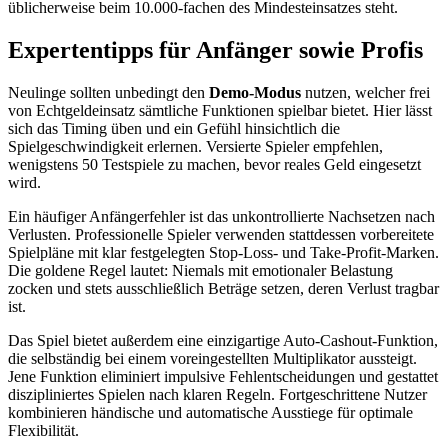
üblicherweise beim 10.000-fachen des Mindesteinsatzes steht.
Expertentipps für Anfänger sowie Profis
Neulinge sollten unbedingt den
Demo-Modus
nutzen, welcher frei
von Echtgeldeinsatz sämtliche Funktionen spielbar bietet. Hier lässt
sich das Timing üben und ein Gefühl hinsichtlich die
Spielgeschwindigkeit erlernen. Versierte Spieler empfehlen,
wenigstens 50 Testspiele zu machen, bevor reales Geld eingesetzt
wird.
Ein häufiger Anfängerfehler ist das unkontrollierte Nachsetzen nach
Verlusten. Professionelle Spieler verwenden stattdessen vorbereitete
Spielpläne mit klar festgelegten Stop-Loss- und Take-Profit-Marken.
Die goldene Regel lautet: Niemals mit emotionaler Belastung
zocken und stets ausschließlich Beträge setzen, deren Verlust tragbar
ist.
Das Spiel bietet außerdem eine einzigartige Auto-Cashout-Funktion,
die selbständig bei einem voreingestellten Multiplikator aussteigt.
Jene Funktion eliminiert impulsive Fehlentscheidungen und gestattet
diszipliniertes Spielen nach klaren Regeln. Fortgeschrittene Nutzer
kombinieren händische und automatische Ausstiege für optimale
Flexibilität.