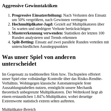
Aggressive Gewinntaktiken
Progressive Einsatzerhöhung:
Nach Verlusten den Einsatz
um 50% vergrößern, nach Gewinnen verringern
Hochmultiplikator-Jagd:
Gezielt auf Multiplikatoren über
5x warten und niedrigere Verluste berücksichtigen
Mustererkennung verwenden:
Statistiken der letzten 100
Runden analysieren und Trends erkennen
Split-Betting:
Einsatz auf zwei parallele Runden verteilen mit
unterschiedlichen Ausstiegspunkten
Was unser Spiel von anderen
unterscheidet
Im Gegensatz zu traditionellen Slots bzw. Tischspielen offeriert
unser Spiel eine vollständige Kontrolle über das Risiko-Rendite-
Verhältnis. Wohingegen klassische Automatenspiele feste
Auszahlungstabellen nutzen, ermöglicht unsere Mechanik
theoretisch unbegrenzte Multiplikatoren. Der Weltrekord liegt ab
einem erstaunlichen 1.847x-Multiplikator, wobei derartige
Extremwerte statistisch extrem selten auftreten.
Multiplikator-Bereich