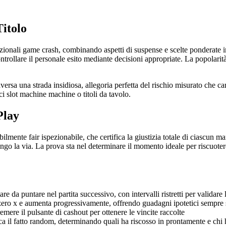
Titolo
nali game crash, combinando aspetti di suspense e scelte ponderate imme
ntrollare il personale esito mediante decisioni appropriate. La popolar
versa una strada insidiosa, allegoria perfetta del rischio misurato che 
i slot machine machine o titoli da tavolo.
Play
bilmente fair ispezionabile, che certifica la giustizia totale di ciascun
ngo la via. La prova sta nel determinare il momento ideale per riscuote
 da puntare nel partita successivo, con intervalli ristretti per validare l
 zero x e aumenta progressivamente, offrendo guadagni ipotetici sempre 
re il pulsante di cashout per ottenere le vincite raccolte
ica il fatto random, determinando quali ha riscosso in prontamente e chi