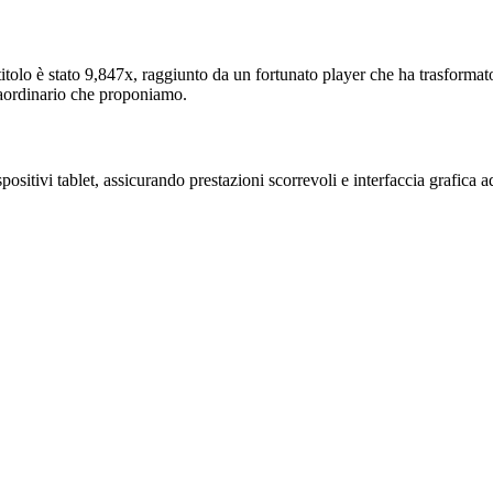
 titolo è stato 9,847x, raggiunto da un fortunato player che ha trasforma
straordinario che proponiamo.
positivi tablet, assicurando prestazioni scorrevoli e interfaccia grafica 