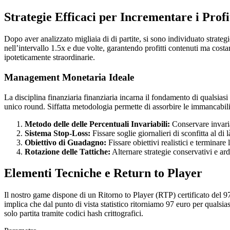
Strategie Efficaci per Incrementare i Profi
Dopo aver analizzato migliaia di di partite, si sono individuato strateg
nell’intervallo 1.5x e due volte, garantendo profitti contenuti ma cost
ipoteticamente straordinarie.
Management Monetaria Ideale
La disciplina finanziaria finanziaria incarna il fondamento di qualsia
unico round. Siffatta metodologia permette di assorbire le immancabili 
Metodo delle delle Percentuali Invariabili:
Conservare invariat
Sistema Stop-Loss:
Fissare soglie giornalieri di sconfitta al di 
Obiettivo di Guadagno:
Fissare obiettivi realistici e terminare 
Rotazione delle Tattiche:
Alternare strategie conservativi e a
Elementi Tecniche e Return to Player
Il nostro game dispone di un Ritorno to Player (RTP) certificato del 97%
implica che dal punto di vista statistico ritorniamo 97 euro per qualsi
solo partita tramite codici hash crittografici.