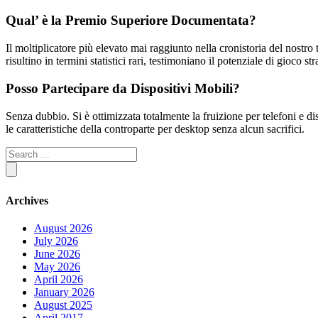
Qual’ è la Premio Superiore Documentata?
Il moltiplicatore più elevato mai raggiunto nella cronistoria del nostro
risultino in termini statistici rari, testimoniano il potenziale di gioco 
Posso Partecipare da Dispositivi Mobili?
Senza dubbio. Si è ottimizzata totalmente la fruizione per telefoni e dis
le caratteristiche della controparte per desktop senza alcun sacrifici.
Archives
August 2026
July 2026
June 2026
May 2026
April 2026
January 2026
August 2025
April 2017