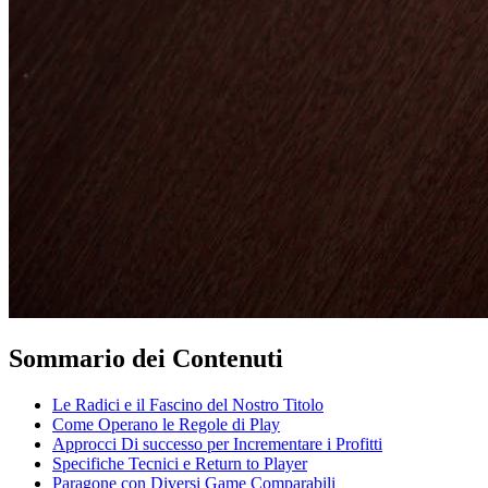
Sommario dei Contenuti
Le Radici e il Fascino del Nostro Titolo
Come Operano le Regole di Play
Approcci Di successo per Incrementare i Profitti
Specifiche Tecnici e Return to Player
Paragone con Diversi Game Comparabili