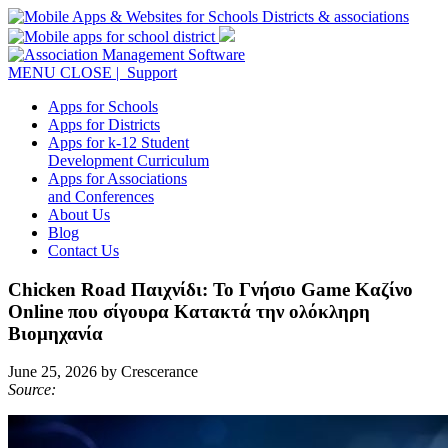
MENU
CLOSE
| Support
Apps for Schools
Apps for Districts
Apps for k-12 Student
Development Curriculum
Apps for Associations
and Conferences
About Us
Blog
Contact Us
Chicken Road Παιχνίδι: Το Γνήσιο Game Καζίνο
Online που σίγουρα Κατακτά την ολόκληρη
Βιομηχανία
June 25, 2026 by Crescerance
Source: