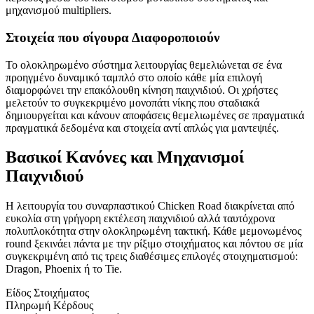
μηχανισμού multipliers.
Στοιχεία που σίγουρα Διαφοροποιούν
Το ολοκληρωμένο σύστημα λειτουργίας θεμελιώνεται σε ένα
προηγμένο δυναμικό ταμπλό στο οποίο κάθε μία επιλογή
διαμορφώνει την επακόλουθη κίνηση παιχνιδιού. Οι χρήστες
μελετούν το συγκεκριμένο μονοπάτι νίκης που σταδιακά
δημιουργείται και κάνουν αποφάσεις θεμελιωμένες σε πραγματικά
πραγματικά δεδομένα και στοιχεία αντί απλώς για μαντεψιές.
Βασικοί Κανόνες και Μηχανισμοί
Παιχνιδιού
Η λειτουργία του συναρπαστικού Chicken Road διακρίνεται από
ευκολία στη γρήγορη εκτέλεση παιχνιδιού αλλά ταυτόχρονα
πολυπλοκότητα στην ολοκληρωμένη τακτική. Κάθε μεμονωμένος
round ξεκινάει πάντα με την ρίξιμο στοιχήματος και πόντου σε μία
συγκεκριμένη από τις τρεις διαθέσιμες επιλογές στοιχηματισμού:
Dragon, Phoenix ή το Tie.
Είδος Στοιχήματος
Πληρωμή Κέρδους