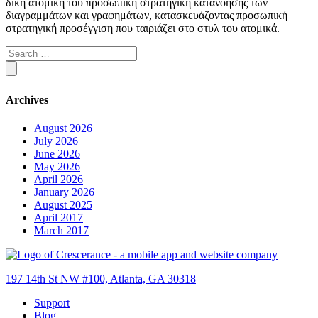
δική ατομική του προσωπική στρατηγική κατανόησης των
διαγραμμάτων και γραφημάτων, κατασκευάζοντας προσωπική
στρατηγική προσέγγιση που ταιριάζει στο στυλ του ατομικά.
Archives
August 2026
July 2026
June 2026
May 2026
April 2026
January 2026
August 2025
April 2017
March 2017
197 14th St NW #100, Atlanta, GA 30318
Support
Blog