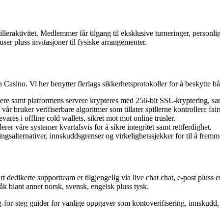
leraktivitet. Medlemmer får tilgang til eksklusive turneringer, personli
ser pluss invitasjoner til fysiske arrangementer.
 Casino. Vi her benytter flerlags sikkerhetsprotokoller for å beskytte bå
re samt platformens servere krypteres med 256-bit SSL-kryptering, sam
år bruker verifiserbare algoritmer som tillater spillerne kontrollere fairn
ares i offline cold wallets, sikret mot mot online trusler.
rer våre systemer kvartalsvis for å sikre integritet samt rettferdighet.
ingsalternativer, innskuddsgrenser og virkelighetssjekker for til å fremm
rt dedikerte supportteam er tilgjengelig via live chat chat, e-post plus
åk blant annet norsk, svensk, engelsk pluss tysk.
g-for-steg guider for vanlige oppgaver som kontoverifisering, innskudd, u