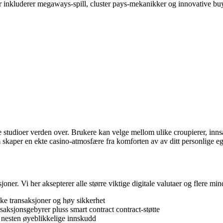
er inkluderer megaways-spill, cluster pays-mekanikker og innovative bu
e studioer verden over. Brukere kan velge mellom ulike croupierer, innsats
 skaper en ekte casino-atmosfære fra komforten av av ditt personlige e
ner. Vi her aksepterer alle større viktige digitale valutaer og flere mind
ke transaksjoner og høy sikkerhet
saksjonsgebyrer pluss smart contract contract-støtte
 nesten øyeblikkelige innskudd