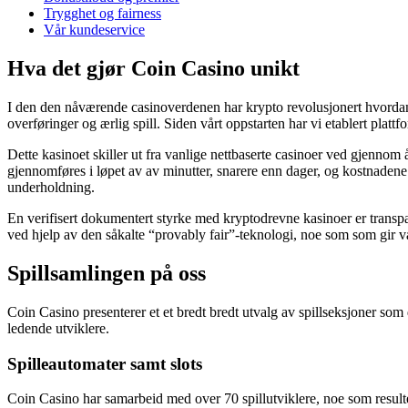
Trygghet og fairness
Vår kundeservice
Hva det gjør Coin Casino unikt
I den den nåværende casinoverdenen har krypto revolusjonert hvordan
overføringer og ærlig spill. Siden vårt oppstarten har vi etablert plat
Dette kasinoet skiller ut fra vanlige nettbaserte casinoer ved gjennom
gjennomføres i løpet av av minutter, snarere enn dager, og kostnaden
underholdning.
En verifisert dokumentert styrke med kryptodrevne kasinoer er transpare
ved hjelp av den såkalte “provably fair”-teknologi, noe som som gir våre 
Spillsamlingen på oss
Coin Casino presenterer et et bredt bredt utvalg av spillseksjoner som d
ledende utviklere.
Spilleautomater samt slots
Coin Casino har samarbeid med over 70 spillutviklere, noe som resultere