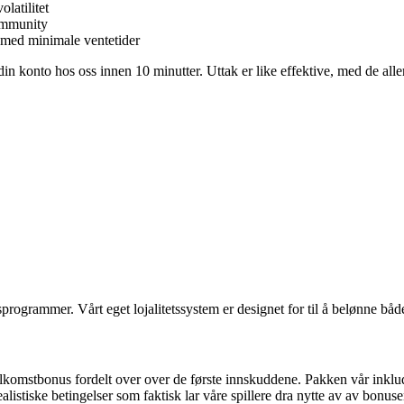
latilitet
community
 med minimale ventetider
 konto hos oss innen 10 minutter. Uttak er like effektive, med de aller 
programmer. Vårt eget lojalitetssystem er designet for til å belønne bå
omstbonus fordelt over over de første innskuddene. Pakken vår inklude
istiske betingelser som faktisk lar våre spillere dra nytte av av bonuse