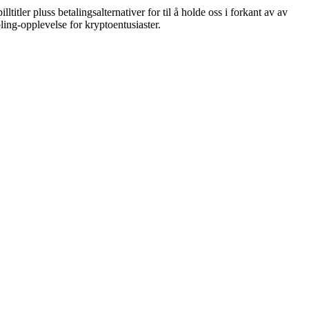
titler pluss betalingsalternativer for til å holde oss i forkant av av
ling-opplevelse for kryptoentusiaster.