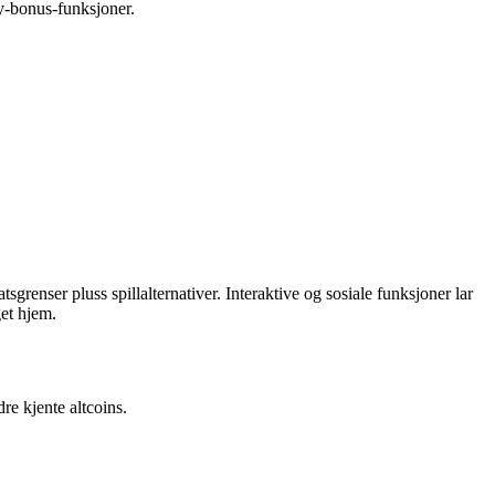
y-bonus-funksjoner.
grenser pluss spillalternativer. Interaktive og sosiale funksjoner lar
get hjem.
re kjente altcoins.