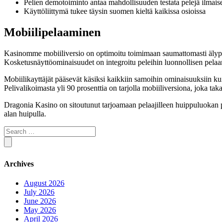
Pelien demotoiminto antaa mahdollisuuden testata pelejä ilmais
Käyttöliittymä tukee täysin suomen kieltä kaikissa osioissa
Mobiilipelaaminen
Kasinomme mobiiliversio on optimoitu toimimaan saumattomasti älypuhel
Kosketusnäyttöominaisuudet on integroitu peleihin luonnollisen pela
Mobiilikayttäjät pääsevät käsiksi kaikkiin samoihin ominaisuuksiin kuin
Pelivalikoimasta yli 90 prosenttia on tarjolla mobiiliversiona, joka ta
Dragonia Kasino on sitoutunut tarjoamaan pelaajilleen huippuluokan 
alan huipulla.
Archives
August 2026
July 2026
June 2026
May 2026
April 2026