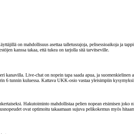
täjillä on mahdollisuus asettaa talletusrajoja, pelisessioaikoja ja tappiol
jen kanssa takaa, että tukea on tarjolla sitä tarvitseville.
ri kanavilla. Live-chat on nopein tapa saada apua, ja suomenkielinen a
n 6 tunnin kuluessa. Kattava UKK-osio vastaa yleisimpiin kysymyksiin n
kertaiseksi. Hakutoiminto mahdollistaa pelien nopean etsimisen joko nime
atausnopeudet ovat optimoitu takaamaan sujuva pelikokemus myös hitaamm