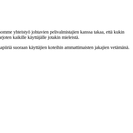
inomme yhteistyö johtavien pelivalmistajien kanssa takaa, että kukin
oten kaikille käyttäjälle jotakin mieleistä.
apiiriä suoraan käyttäjien koteihin ammattimaisten jakajien vetämänä.