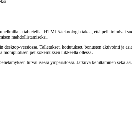
eksi
imilla ja tableteilla. HTML5-teknologia takaa, että pelit toimivat suor
amisen mahdollistamiseksi.
 desktop-versiossa. Talletukset, kotiutukset, bonusten aktivointi ja asia
kaa monipuolisen pelikokemuksen liikkeellä ollessa.
pelielämyksen turvallisessa ympäristössä. Jatkuva kehittäminen sekä as