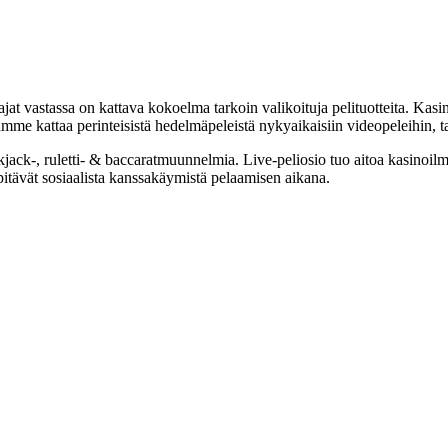
aajat vastassa on kattava kokoelma tarkoin valikoituja pelituotteita. Kas
me kattaa perinteisistä hedelmäpeleistä nykyaikaisiin videopeleihin, tarj
jack-, ruletti- & baccaratmuunnelmia. Live-peliosio tuo aitoa kasinoilm
itävät sosiaalista kanssakäymistä pelaamisen aikana.