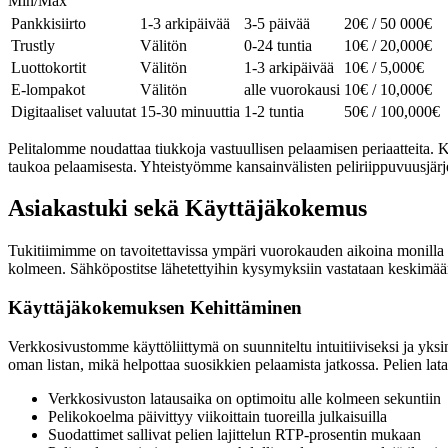
Min/Max
Pankkisiirto
1-3 arkipäivää
3-5 päivää
20€ / 50 000€
Trustly
Välitön
0-24 tuntia
10€ / 20,000€
Luottokortit
Välitön
1-3 arkipäivää
10€ / 5,000€
E-lompakot
Välitön
alle vuorokausi
10€ / 10,000€
Digitaaliset valuutat
15-30 minuuttia
1-2 tuntia
50€ / 100,000€
Pelitalomme noudattaa tiukkoja vastuullisen pelaamisen periaatteita. Käyt
taukoa pelaamisesta. Yhteistyömme kansainvälisten peliriippuvuusjärjestö
Asiakastuki sekä Käyttäjäkokemus
Tukitiimimme on tavoitettavissa ympäri vuorokauden aikoina monilla e
kolmeen. Sähköpostitse lähetettyihin kysymyksiin vastataan keskimääri
Käyttäjäkokemuksen Kehittäminen
Verkkosivustomme käyttöliittymä on suunniteltu intuitiiviseksi ja yksin
oman listan, mikä helpottaa suosikkien pelaamista jatkossa. Pelien l
Verkkosivuston latausaika on optimoitu alle kolmeen sekuntiin
Pelikokoelma päivittyy viikoittain tuoreilla julkaisuilla
Suodattimet sallivat pelien lajittelun RTP-prosentin mukaan