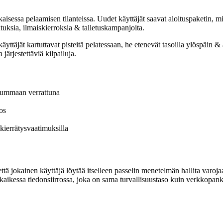
sessa pelaamisen tilanteissa. Uudet käyttäjät saavat aloituspaketin, mi
utuksia, ilmaiskierroksia & talletuskampanjoita.
 käyttäjät kartuttavat pisteitä pelatessaan, he etenevät tasoilla ylöspäi
ärjestettäviä kilpailuja.
summaan verrattuna
os
 kierrätysvaatimuksilla
tä jokainen käyttäjä löytää itselleen passelin menetelmän hallita varo
 kaikessa tiedonsiirrossa, joka on sama turvallisuustaso kuin verkkopank