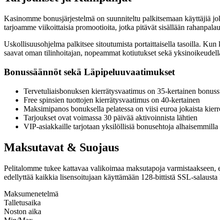
Kasinomme bonusjärjestelmä on suunniteltu palkitsemaan käyttäjiä jokai
tarjoamme viikoittaisia promootioita, jotka pitävät sisällään rahanpala
Uskollisuusohjelma palkitsee sitoutumista portaittaisella tasoilla. Kun
saavat oman tilinhoitajan, nopeammat kotiutukset sekä yksinoikeudella j
Bonussäännöt sekä Läpipeluuvaatimukset
Tervetuliaisbonuksen kierrätysvaatimus on 35-kertainen bonus
Free spinsien tuottojen kierrätysvaatimus on 40-kertainen
Maksimipanos bonuksella pelatessa on viisi euroa jokaista kierr
Tarjoukset ovat voimassa 30 päivää aktivoinnista lähtien
VIP-asiakkaille tarjotaan yksilöllisiä bonusehtoja alhaisemmilla
Maksutavat & Suojaus
Pelitalomme tukee kattavaa valikoimaa maksutapoja varmistaakseen, et
edellyttää kaikkia lisensoitujaan käyttämään 128-bittistä SSL-salausta
Maksumenetelmä
Talletusaika
Noston aika