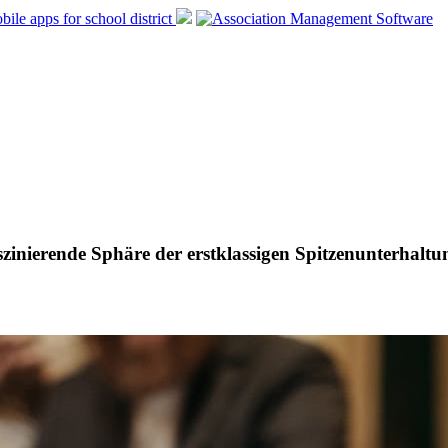
szinierende Sphäre der erstklassigen Spitzenunterhaltu