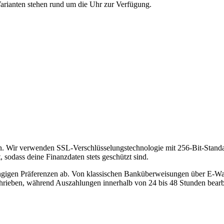
Varianten stehen rund um die Uhr zur Verfügung.
n. Wir verwenden SSL-Verschlüsselungstechnologie mit 256-Bit-Standard
sodass deine Finanzdaten stets geschützt sind.
ängigen Präferenzen ab. Von klassischen Banküberweisungen über E-Wa
hrieben, während Auszahlungen innerhalb von 24 bis 48 Stunden bearb