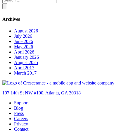
Archives
August 2026
July 2026
June 2026
May 2026
April 2026
January 2026
August 2025
April 2017
March 2017
197 14th St NW #100, Atlanta, GA 30318
Support
Blog
Press
Careers
Privacy
Contact