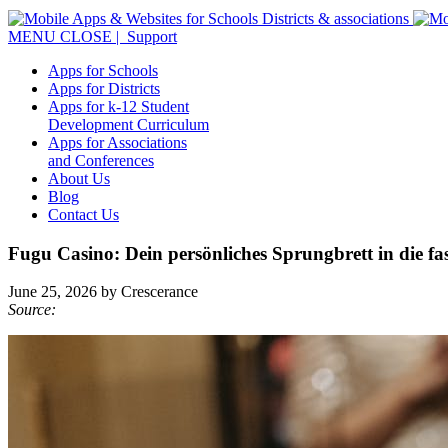
MENU
CLOSE
| Support
Apps for Schools
Apps for Districts
Apps for k-12 Student
Development Curriculum
Apps for Associations
and Conferences
About Us
Blog
Contact Us
Fugu Casino: Dein persönliches Sprungbrett in die fa
June 25, 2026 by Crescerance
Source: