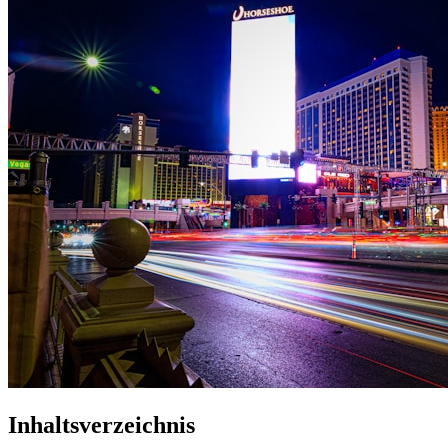
Inhaltsverzeichnis