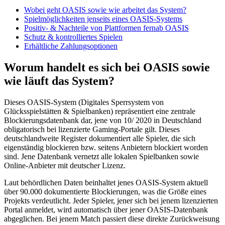
Wobei geht OASIS sowie wie arbeitet das System?
Spielmöglichkeiten jenseits eines OASIS-Systems
Positiv- & Nachteile von Plattformen fernab OASIS
Schutz & kontrolliertes Spielen
Erhältliche Zahlungsoptionen
Worum handelt es sich bei OASIS sowie
wie läuft das System?
Dieses OASIS-System (Digitales Sperrsystem von
Glücksspielstätten & Spielbanken) repräsentiert eine zentrale
Blockierungsdatenbank dar, jene von 10/ 2020 in Deutschland
obligatorisch bei lizenzierte Gaming-Portale gilt. Dieses
deutschlandweite Register dokumentiert alle Spieler, die sich
eigenständig blockieren bzw. seitens Anbietern blockiert worden
sind. Jene Datenbank vernetzt alle lokalen Spielbanken sowie
Online-Anbieter mit deutscher Lizenz.
Laut behördlichen Daten beinhaltet jenes OASIS-System aktuell
über 90.000 dokumentierte Blockierungen, was die Größe eines
Projekts verdeutlicht. Jeder Spieler, jener sich bei jenem lizenzierten
Portal anmeldet, wird automatisch über jener OASIS-Datenbank
abgeglichen. Bei jenem Match passiert diese direkte Zurückweisung