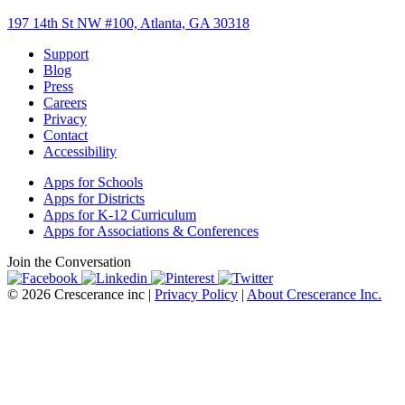
197 14th St NW #100, Atlanta, GA 30318
Support
Blog
Press
Careers
Privacy
Contact
Accessibility
Apps for Schools
Apps for Districts
Apps for K-12 Curriculum
Apps for Associations & Conferences
Join the Conversation
© 2026 Crescerance inc |
Privacy Policy
|
About Crescerance Inc.