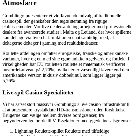
Atmosfære
Gomblingo præsenterer et vidtfavnende udvalg af traditionelle
casinospil, der genskaber den ægte stemning fra rigtige
etablissementer. Vor live dealer-afdeling arbejder med professionelle
dealere fra avancerede studier i Malta og Letland, der hvor spillerne
kan deltage via live-chat-funktionen chat samtidigt med, at
deltagerne deltager i gaming med realtidsindsatser.
Roulette-afdelingen omfatter europæiske, franske og amerikanske
varianter, hver og en med sine egne unikke regelværk og fordele. I
virkeligheden har EU-rouletten roulette et matematisk verificeret
husfordel-niveau på 2,70%, hvilket er er væsentligt lavere end den
amerikanske version inklusiv dobbelt nul, som ligger ligger på
5,26%.
Live-spil Casino Specialiteter
Vi har satset stort massivt i Gomblingo’s live casino-infrastruktur til
at at præsentere krystalklare HD-transmissioner uden forsinkelse.
Brugerne kan vælge mellem diverse bordgrænser, fra
begyndervenlige borde til VIP-sektioner med øgede indsatsgrænser.
Lightning Roulette-spillet Roulette med tilfældige