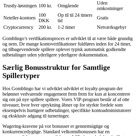
Uden
Trustly-løsningen
100 kr.
Omgående
omkostninger
100
Op til til 24 timers
Neteller-kontoen
Gratis
DKK
tid
Cryptocurrency
200 kr.
1-2 timer
Netværksgebyr
Gomblingo’s verifikationsproces er udviklet til at være både grundig
og nem. De mange kontoverifikationer fuldføres inden for 24 timer,
og tilbagevendende spillere oplever typisk automatisk godkendte
udbetalinger uden yderligere yderligere dokumentation.
Særlig Bonusstruktur for Samtlige
Spillertyper
Hos Gomblingo har vi udviklet udviklet et loyalty-program der
belønner vedvarende engagement frem frem for kun at koncentrere
sig om på nye spillere spillere. Vores VIP-program består af af otte
niveauer, hvor hver oprykning åbner op for styrkte fordele som
eksempelvis hurtigere udbetalinger, specifikke kontoadministratorer
og eksklusiv adgang til turneringer.
Wagering-kravene på vor bonusser er gennemsigtige og
konkurrencedygtige. Standard velkomstbonussen har en