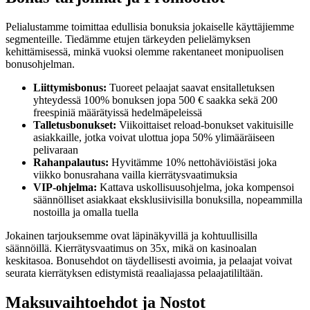
Pelialustamme toimittaa edullisia bonuksia jokaiselle käyttäjiemme
segmenteille. Tiedämme etujen tärkeyden pelielämyksen
kehittämisessä, minkä vuoksi olemme rakentaneet monipuolisen
bonusohjelman.
Liittymisbonus:
Tuoreet pelaajat saavat ensitalletuksen
yhteydessä 100% bonuksen jopa 500 € saakka sekä 200
freespiniä määrätyissä hedelmäpeleissä
Talletusbonukset:
Viikoittaiset reload-bonukset vakituisille
asiakkaille, jotka voivat ulottua jopa 50% ylimääräiseen
pelivaraan
Rahanpalautus:
Hyvitämme 10% nettohäviöistäsi joka
viikko bonusrahana vailla kierrätysvaatimuksia
VIP-ohjelma:
Kattava uskollisuusohjelma, joka kompensoi
säännölliset asiakkaat eksklusiivisilla bonuksilla, nopeammilla
nostoilla ja omalla tuella
Jokainen tarjouksemme ovat läpinäkyvillä ja kohtuullisilla
säännöillä. Kierrätysvaatimus on 35x, mikä on kasinoalan
keskitasoa. Bonusehdot on täydellisesti avoimia, ja pelaajat voivat
seurata kierrätyksen edistymistä reaaliajassa pelaajatililtään.
Maksuvaihtoehdot ja Nostot