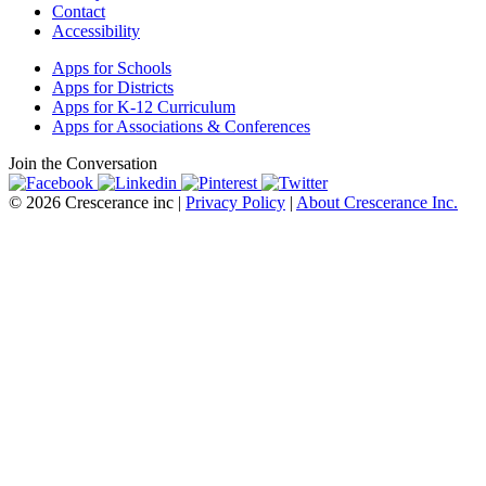
Contact
Accessibility
Apps for Schools
Apps for Districts
Apps for K-12 Curriculum
Apps for Associations & Conferences
Join the Conversation
© 2026 Crescerance inc |
Privacy Policy
|
About Crescerance Inc.