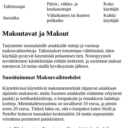
Päivä-, viikko- ja
Koko
Talletusrajat
kuukausirajat
käyttäjät
Väliaikainen tai ikuinen
Kaikki
Itsesulku
pelikatko
käyttäjät
Maksutavat ja Maksut
Tarjoamme suomalaisille asiakkaille tuttuja ja varmoja
maksuvaihtoehtoja. Tallennukset toteutetaan välittömästi, täten
käyttäjät pystyvät käynnistää pelaamisen heti. Nostopyynnöt
tavoittelemme käsittelemään erittäin ketterästi, ja useimmat maksut
toteutuvat 24 tuntia sisällä hyväksynnän jälkeen.
Suosituimmat Maksuvaihtoehdot
Käytettävissä käytettävät maksumenetelmät riippuvat asiakkaan
sijainnin mukaisesti, mutta Suomen asiakkaille esitämme erityisesti
pankki ja nettibankkisiirtoja, e-lompakoita ja ennakkoon ladattuja
kortteja. Minimitalletussumma on tavallisesti 10 euroa, ja pienin
nosto 20 euroa. Tärkeä fakta on, että e-lompakot kuten Skrill ja
Neteller hoitavat transaktiot keskimäärin 24 tuntia nopeammin
verrattuna perinteiset pankkisiirrot.