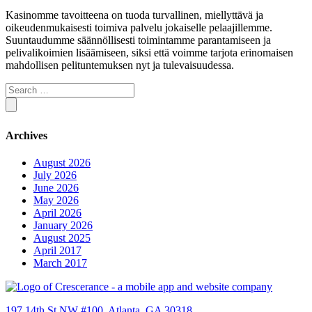
Kasinomme tavoitteena on tuoda turvallinen, miellyttävä ja
oikeudenmukaisesti toimiva palvelu jokaiselle pelaajillemme.
Suuntaudumme säännöllisesti toimintamme parantamiseen ja
pelivalikoimien lisäämiseen, siksi että voimme tarjota erinomaisen
mahdollisen pelituntemuksen nyt ja tulevaisuudessa.
Archives
August 2026
July 2026
June 2026
May 2026
April 2026
January 2026
August 2025
April 2017
March 2017
197 14th St NW #100, Atlanta, GA 30318