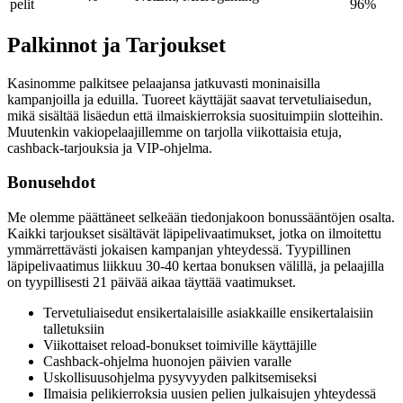
pelit
96%
Palkinnot ja Tarjoukset
Kasinomme palkitsee pelaajansa jatkuvasti moninaisilla
kampanjoilla ja eduilla. Tuoreet käyttäjät saavat tervetuliaisedun,
mikä sisältää lisäedun että ilmaiskierroksia suosituimpiin slotteihin.
Muutenkin vakiopelaajillemme on tarjolla viikottaisia etuja,
cashback-tarjouksia ja VIP-ohjelma.
Bonusehdot
Me olemme päättäneet selkeään tiedonjakoon bonussääntöjen osalta.
Kaikki tarjoukset sisältävät läpipelivaatimukset, jotka on ilmoitettu
ymmärrettävästi jokaisen kampanjan yhteydessä. Tyypillinen
läpipelivaatimus liikkuu 30-40 kertaa bonuksen välillä, ja pelaajilla
on tyypillisesti 21 päivää aikaa täyttää vaatimukset.
Tervetuliaisedut ensikertalaisille asiakkaille ensikertalaisiin
talletuksiin
Viikottaiset reload-bonukset toimiville käyttäjille
Cashback-ohjelma huonojen päivien varalle
Uskollisuusohjelma pysyvyyden palkitsemiseksi
Ilmaisia pelikierroksia uusien pelien julkaisujen yhteydessä