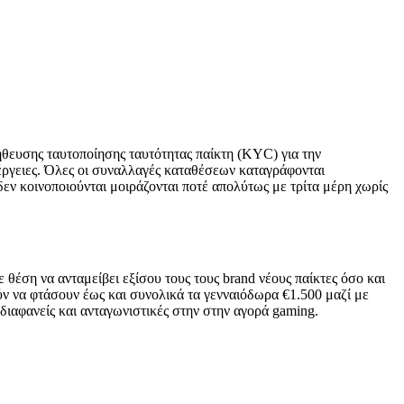
θευσης ταυτοποίησης ταυτότητας παίκτη (KYC) για την
έργειες. Όλες οι συναλλαγές καταθέσεων καταγράφονται
ν κοινοποιούνται μοιράζονται ποτέ απολύτως με τρίτα μέρη χωρίς
θέση να ανταμείβει εξίσου τους τους brand νέους παίκτες όσο και
ν να φτάσουν έως και συνολικά τα γενναιόδωρα €1.500 μαζί με
διαφανείς και ανταγωνιστικές στην στην αγορά gaming.