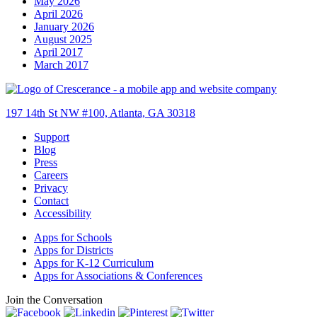
May 2026
April 2026
January 2026
August 2025
April 2017
March 2017
197 14th St NW #100, Atlanta, GA 30318
Support
Blog
Press
Careers
Privacy
Contact
Accessibility
Apps for Schools
Apps for Districts
Apps for K-12 Curriculum
Apps for Associations & Conferences
Join the Conversation