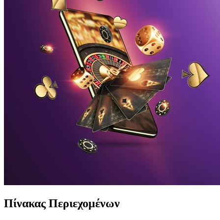
Πίνακας Περιεχομένων