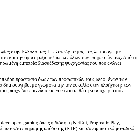
ωγίας στην Ελλάδα μας. Η πλατφόρμα μας μας λειτουργεί με
τητα και την άριστη αξιοπιστία των όλων των υπηρεσιών μας. Από τη
οκληρωμένη εμπειρία διασκέδασης ψυχαγωγίας που που ενώνει
την πλήρη προστασία όλων των προσωπικών τους δεδομένων των
ι δημιουργηθεί με γνώμονα την την ευκολία στην πλοήγησης των
ς παιχνίδια παιχνίδια και να είναι σε θέση να διαχειριστούν
developers gaming όπως η διάσημη NetEnt, Pragmatic Play,
ψηλά ποσοστά πληρωμής απόδοσης (RTP) και συναρπαστικό μοναδικό