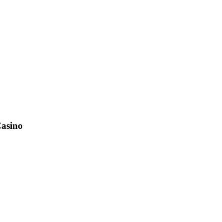
Casino