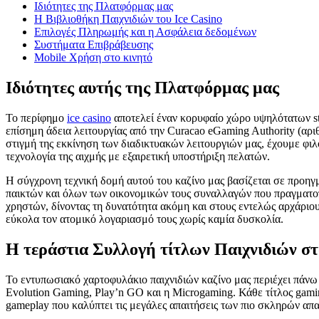
Ιδιότητες της Πλατφόρμας μας
Η Βιβλιοθήκη Παιχνιδιών του Ice Casino
Επιλογές Πληρωμής και η Ασφάλεια δεδομένων
Συστήματα Επιβράβευσης
Mobile Χρήση στο κινητό
Ιδιότητες αυτής της Πλατφόρμας μας
Το περίφημο
ice casino
αποτελεί έναν κορυφαίο χώρο υψηλότατων st
επίσημη άδεια λειτουργίας από την Curacao eGaming Authority (αρι
στιγμή της εκκίνηση των διαδικτυακών λειτουργιών μας, έχουμε φι
τεχνολογία της αιχμής με εξαιρετική υποστήριξη πελατών.
Η σύγχρονη τεχνική δομή αυτού του καζίνο μας βασίζεται σε προη
παικτών και όλων των οικονομικών τους συναλλαγών που πραγματοπ
χρηστών, δίνοντας τη δυνατότητα ακόμη και στους εντελώς αρχάριους
εύκολα τον ατομικό λογαριασμό τους χωρίς καμία δυσκολία.
Η τεράστια Συλλογή τίτλων Παιχνιδιών στ
Το εντυπωσιακό χαρτοφυλάκιο παιχνιδιών καζίνο μας περιέχει πάνω
Evolution Gaming, Play’n GO και η Microgaming. Κάθε τίτλος gami
gameplay που καλύπτει τις μεγάλες απαιτήσεις των πιο σκληρών απα