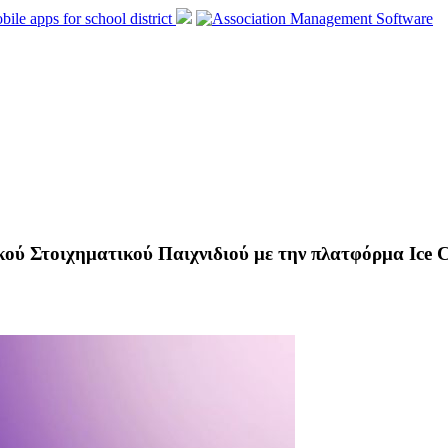
ύ Στοιχηματικού Παιχνιδιού με την πλατφόρμα Ice 