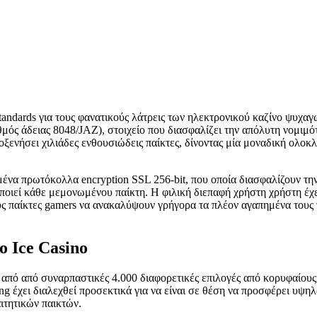
andards για τους φανατικούς λάτρεις των ηλεκτρονικού καζίνο ψυχαγ
θμός άδειας 8048/JAZ), στοιχείο που διασφαλίζει την απόλυτη νομιμό
λοξενήσει χιλιάδες ενθουσιώδεις παίκτες, δίνοντας μία μοναδική ολ
γμένα πρωτόκολλα encryption SSL 256-bit, που οποία διασφαλίζουν 
οιεί κάθε μεμονωμένου παίκτη. Η φιλική διεπαφή χρήστη χρήστη έχε
 παίκτες gamers να ανακαλύψουν γρήγορα τα πλέον αγαπημένα τους του
ο Ice Casino
 από από συναρπαστικές 4.000 διαφορετικές επιλογές από κορυφαίους 
ng έχει διαλεχθεί προσεκτικά για να είναι σε θέση να προσφέρει υ
ιτητικών παικτών.