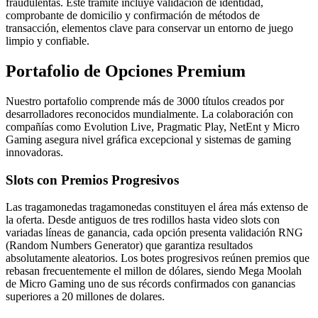
fraudulentas. Este trámite incluye validación de identidad,
comprobante de domicilio y confirmación de métodos de
transacción, elementos clave para conservar un entorno de juego
limpio y confiable.
Portafolio de Opciones Premium
Nuestro portafolio comprende más de 3000 títulos creados por
desarrolladores reconocidos mundialmente. La colaboración con
compañías como Evolution Live, Pragmatic Play, NetEnt y Micro
Gaming asegura nivel gráfica excepcional y sistemas de gaming
innovadoras.
Slots con Premios Progresivos
Las tragamonedas tragamonedas constituyen el área más extenso de
la oferta. Desde antiguos de tres rodillos hasta video slots con
variadas líneas de ganancia, cada opción presenta validación RNG
(Random Numbers Generator) que garantiza resultados
absolutamente aleatorios. Los botes progresivos reúnen premios que
rebasan frecuentemente el millon de dólares, siendo Mega Moolah
de Micro Gaming uno de sus récords confirmados con ganancias
superiores a 20 millones de dolares.