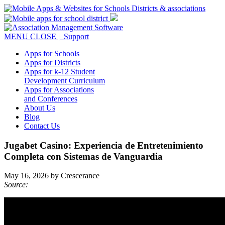
MENU
CLOSE
| Support
Apps for Schools
Apps for Districts
Apps for k-12 Student
Development Curriculum
Apps for Associations
and Conferences
About Us
Blog
Contact Us
Jugabet Casino: Experiencia de Entretenimiento
Completa con Sistemas de Vanguardia
May 16, 2026 by Crescerance
Source: