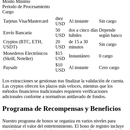
Monto Mínimo
Periodo de Procesamiento
Cargo
diez
Tarjetas Visa/Mastercard
Al instante
Sin cargo
USD
50
dos a cinco días
Depende
Envío Bancaria
USD
hábiles
según banco
Cryptos (BTC, ETH,
20
de 15 a 30
Sin cargo
USDT)
USD
minutos
Monederos Electrónicos
$15
Instantáneo
0 cargo
(Skrill, Neteller)
USD
$10
Paysafe
Al instante
Cero cargo
USD
Los extracciones se gestionan tras finalizar la validación de cuenta.
Las cryptos ofrecen los plazos más veloces, mientras que los
métodos financieros tradicionales requieren verificaciones
adicionales conforme a normativas antilavado de fondos.
Programa de Recompensas y Beneficios
Nuestro programa de bonos se organiza en varios niveles para
maximizar el valor del entretenimiento. El bono de registro incluye