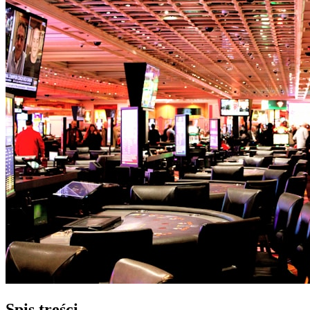
Spis treści