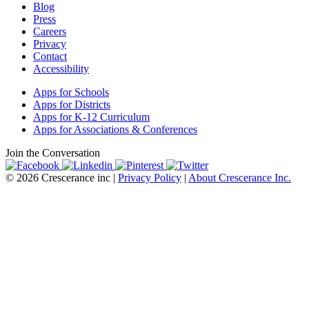
Blog
Press
Careers
Privacy
Contact
Accessibility
Apps for Schools
Apps for Districts
Apps for K-12 Curriculum
Apps for Associations & Conferences
Join the Conversation
© 2026 Crescerance inc |
Privacy Policy
|
About Crescerance Inc.