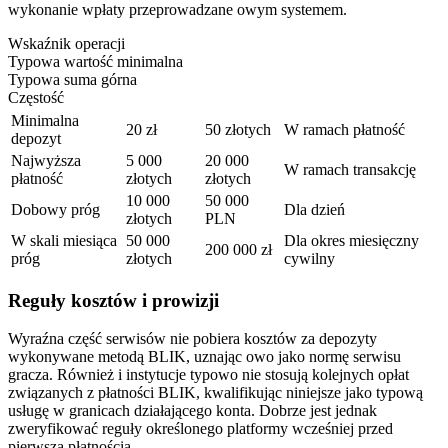
wykonanie wpłaty przeprowadzane owym systemem.
Wskaźnik operacji
Typowa wartość minimalna
Typowa suma górna
Częstość
Minimalna
20 zł
50 złotych
W ramach płatność
depozyt
Najwyższa
5 000
20 000
W ramach transakcję
płatność
złotych
złotych
10 000
50 000
Dobowy próg
Dla dzień
złotych
PLN
W skali miesiąca
50 000
Dla okres miesięczny
200 000 zł
próg
złotych
cywilny
Reguły kosztów i prowizji
Wyraźna część serwisów nie pobiera kosztów za depozyty
wykonywane metodą BLIK, uznając owo jako normę serwisu
gracza. Również i instytucje typowo nie stosują kolejnych opłat
związanych z płatności BLIK, kwalifikując niniejsze jako typową
usługę w granicach działającego konta. Dobrze jest jednak
zweryfikować reguły określonego platformy wcześniej przed
pierwszą płatnością.