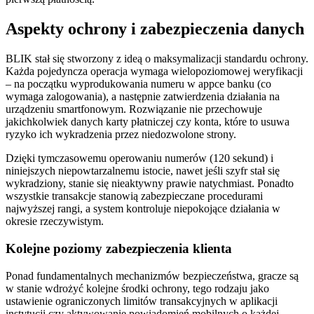
Aspekty ochrony i zabezpieczenia danych
BLIK stał się stworzony z ideą o maksymalizacji standardu ochrony.
Każda pojedyncza operacja wymaga wielopoziomowej weryfikacji
– na początku wyprodukowania numeru w appce banku (co
wymaga zalogowania), a następnie zatwierdzenia działania na
urządzeniu smartfonowym. Rozwiązanie nie przechowuje
jakichkolwiek danych karty płatniczej czy konta, które to usuwa
ryzyko ich wykradzenia przez niedozwolone strony.
Dzięki tymczasowemu operowaniu numerów (120 sekund) i
niniejszych niepowtarzalnemu istocie, nawet jeśli szyfr stał się
wykradziony, stanie się nieaktywny prawie natychmiast. Ponadto
wszystkie transakcje stanowią zabezpieczane procedurami
najwyższej rangi, a system kontroluje niepokojące działania w
okresie rzeczywistym.
Kolejne poziomy zabezpieczenia klienta
Ponad fundamentalnych mechanizmów bezpieczeństwa, gracze są
w stanie wdrożyć kolejne środki ochrony, tego rodzaju jako
ustawienie ograniczonych limitów transakcyjnych w aplikacji
instytucji czy aktywowanie powiadomień mobilnych o każdej