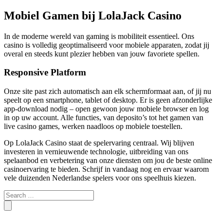
Mobiel Gamen bij LolaJack Casino
In de moderne wereld van gaming is mobiliteit essentieel. Ons
casino is volledig geoptimaliseerd voor mobiele apparaten, zodat jij
overal en steeds kunt plezier hebben van jouw favoriete spellen.
Responsive Platform
Onze site past zich automatisch aan elk schermformaat aan, of jij nu
speelt op een smartphone, tablet of desktop. Er is geen afzonderlijke
app-download nodig – open gewoon jouw mobiele browser en log
in op uw account. Alle functies, van deposito’s tot het gamen van
live casino games, werken naadloos op mobiele toestellen.
Op LolaJack Casino staat de spelervaring centraal. Wij blijven
investeren in vernieuwende technologie, uitbreiding van ons
spelaanbod en verbetering van onze diensten om jou de beste online
casinoervaring te bieden. Schrijf in vandaag nog en ervaar waarom
vele duizenden Nederlandse spelers voor ons speelhuis kiezen.