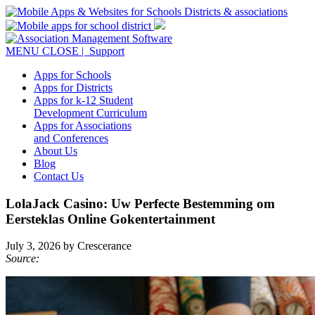
MENU
CLOSE
| Support
Apps for Schools
Apps for Districts
Apps for k-12 Student
Development Curriculum
Apps for Associations
and Conferences
About Us
Blog
Contact Us
LolaJack Casino: Uw Perfecte Bestemming om
Eersteklas Online Gokentertainment
July 3, 2026 by Crescerance
Source: