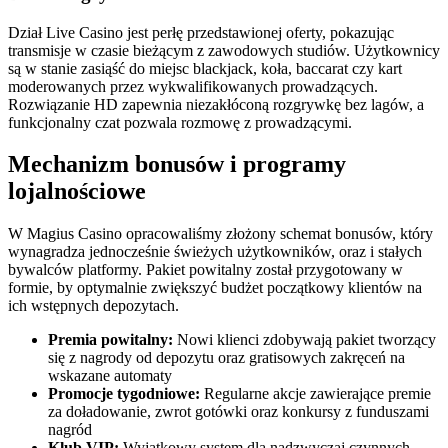
Dział Live Casino jest perłę przedstawionej oferty, pokazując
transmisje w czasie bieżącym z zawodowych studiów. Użytkownicy
są w stanie zasiąść do miejsc blackjack, koła, baccarat czy kart
moderowanych przez wykwalifikowanych prowadzących.
Rozwiązanie HD zapewnia niezakłóconą rozgrywkę bez lagów, a
funkcjonalny czat pozwala rozmowę z prowadzącymi.
Mechanizm bonusów i programy
lojalnościowe
W Magius Casino opracowaliśmy złożony schemat bonusów, który
wynagradza jednocześnie świeżych użytkowników, oraz i stałych
bywalców platformy. Pakiet powitalny został przygotowany w
formie, by optymalnie zwiększyć budżet początkowy klientów na
ich wstępnych depozytach.
Premia powitalny:
Nowi klienci zdobywają pakiet tworzący
się z nagrody od depozytu oraz gratisowych zakręceń na
wskazane automaty
Promocje tygodniowe:
Regularne akcje zawierające premie
za doładowanie, zwrot gotówki oraz konkursy z funduszami
nagród
Klub VIP:
Wyjątkowy system dla nadzwyczaj czynnych