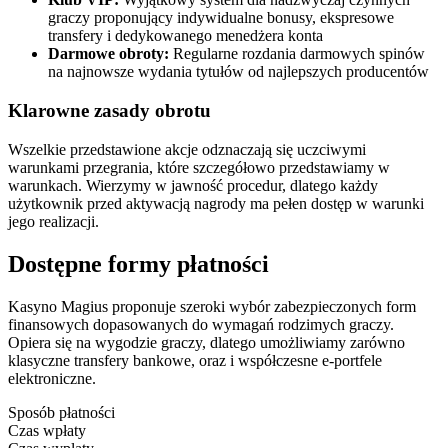
graczy proponujący indywidualne bonusy, ekspresowe
transfery i dedykowanego menedżera konta
Darmowe obroty:
Regularne rozdania darmowych spinów
na najnowsze wydania tytułów od najlepszych producentów
Klarowne zasady obrotu
Wszelkie przedstawione akcje odznaczają się uczciwymi
warunkami przegrania, które szczegółowo przedstawiamy w
warunkach. Wierzymy w jawność procedur, dlatego każdy
użytkownik przed aktywacją nagrody ma pełen dostęp w warunki
jego realizacji.
Dostępne formy płatności
Kasyno Magius proponuje szeroki wybór zabezpieczonych form
finansowych dopasowanych do wymagań rodzimych graczy.
Opiera się na wygodzie graczy, dlatego umożliwiamy zarówno
klasyczne transfery bankowe, oraz i współczesne e-portfele
elektroniczne.
Sposób płatności
Czas wpłaty