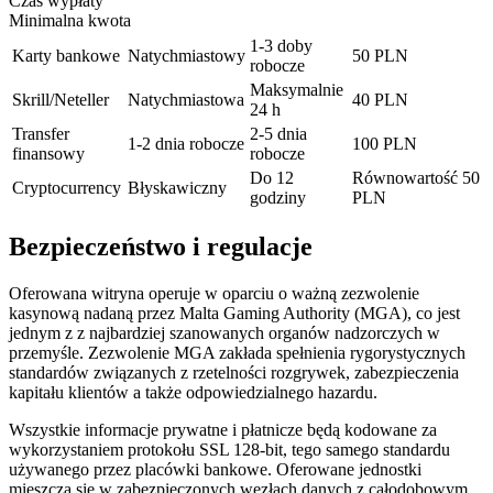
Czas wypłaty
Minimalna kwota
1-3 doby
Karty bankowe
Natychmiastowy
50 PLN
robocze
Maksymalnie
Skrill/Neteller
Natychmiastowa
40 PLN
24 h
Transfer
2-5 dnia
1-2 dnia robocze
100 PLN
finansowy
robocze
Do 12
Równowartość 50
Cryptocurrency
Błyskawiczny
godziny
PLN
Bezpieczeństwo i regulacje
Oferowana witryna operuje w oparciu o ważną zezwolenie
kasynową nadaną przez Malta Gaming Authority (MGA), co jest
jednym z z najbardziej szanowanych organów nadzorczych w
przemyśle. Zezwolenie MGA zakłada spełnienia rygorystycznych
standardów związanych z rzetelności rozgrywek, zabezpieczenia
kapitału klientów a także odpowiedzialnego hazardu.
Wszystkie informacje prywatne i płatnicze będą kodowane za
wykorzystaniem protokołu SSL 128-bit, tego samego standardu
używanego przez placówki bankowe. Oferowane jednostki
mieszczą się w zabezpieczonych węzłach danych z całodobowym