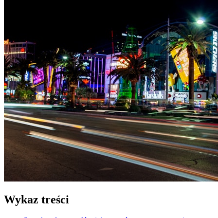
Wykaz treści