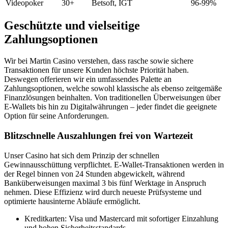
Videopoker
30+
Betsoft, IGT
96-99%
Geschützte und vielseitige
Zahlungsoptionen
Wir bei Martin Casino verstehen, dass rasche sowie sichere
Transaktionen für unsere Kunden höchste Priorität haben.
Deswegen offerieren wir ein umfassendes Palette an
Zahlungsoptionen, welche sowohl klassische als ebenso zeitgemäße
Finanzlösungen beinhalten. Von traditionellen Überweisungen über
E-Wallets bis hin zu Digitalwährungen – jeder findet die geeignete
Option für seine Anforderungen.
Blitzschnelle Auszahlungen frei von Wartezeit
Unser Casino hat sich dem Prinzip der schnellen
Gewinnausschüttung verpflichtet. E-Wallet-Transaktionen werden in
der Regel binnen von 24 Stunden abgewickelt, während
Banküberweisungen maximal 3 bis fünf Werktage in Anspruch
nehmen. Diese Effizienz wird durch neueste Prüfsysteme und
optimierte hausinterne Abläufe ermöglicht.
Kreditkarten: Visa und Mastercard mit sofortiger Einzahlung
und hohen Sicherheitsstandards