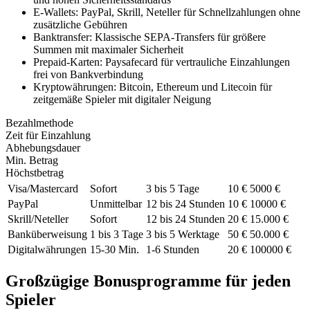
E-Wallets: PayPal, Skrill, Neteller für Schnellzahlungen ohne
zusätzliche Gebühren
Banktransfer: Klassische SEPA-Transfers für größere
Summen mit maximaler Sicherheit
Prepaid-Karten: Paysafecard für vertrauliche Einzahlungen
frei von Bankverbindung
Kryptowährungen: Bitcoin, Ethereum und Litecoin für
zeitgemäße Spieler mit digitaler Neigung
Bezahlmethode
Zeit für Einzahlung
Abhebungsdauer
Min. Betrag
Höchstbetrag
Visa/Mastercard
Sofort
3 bis 5 Tage
10 €
5000 €
PayPal
Unmittelbar
12 bis 24 Stunden
10 €
10000 €
Skrill/Neteller
Sofort
12 bis 24 Stunden
20 €
15.000 €
Banküberweisung
1 bis 3 Tage
3 bis 5 Werktage
50 €
50.000 €
Digitalwährungen
15-30 Min.
1-6 Stunden
20 €
100000 €
Großzügige Bonusprogramme für jeden
Spieler