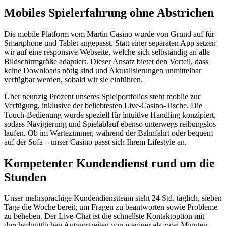
Mobiles Spielerfahrung ohne Abstrichen
Die mobile Platform vom Martin Casino wurde von Grund auf für
Smartphone und Tablet angepasst. Statt einer separaten App setzen
wir auf eine responsive Webseite, welche sich selbständig an alle
Bildschirmgröße adaptiert. Dieser Ansatz bietet den Vorteil, dass
keine Downloads nötig sind und Aktualisierungen unmittelbar
verfügbar werden, sobald wir sie einführen.
Über neunzig Prozent unseres Spielportfolios steht mobile zur
Verfügung, inklusive der beliebtesten Live-Casino-Tische. Die
Touch-Bedienung wurde speziell für intuitive Handling konzipiert,
sodass Navigierung und Spielablauf ebenso unterwegs reibungslos
laufen. Ob im Wartezimmer, während der Bahnfahrt oder bequem
auf der Sofa – unser Casino passt sich Ihrem Lifestyle an.
Kompetenter Kundendienst rund um die
Stunden
Unser mehrsprachige Kundendienstteam steht 24 Std. täglich, sieben
Tage die Woche bereit, um Fragen zu beantworten sowie Probleme
zu beheben. Der Live-Chat ist die schnellste Kontaktoption mit
durchschnittlichen Antwortzeiten von weniger als zwei Minuten.