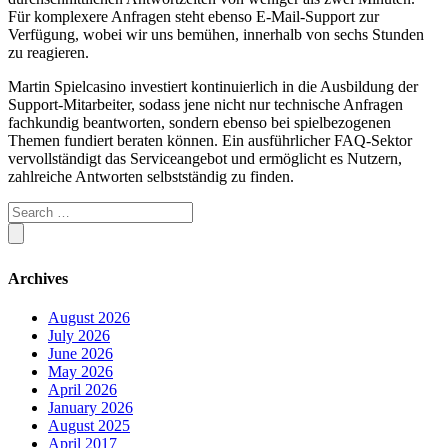
Für komplexere Anfragen steht ebenso E-Mail-Support zur
Verfügung, wobei wir uns bemühen, innerhalb von sechs Stunden
zu reagieren.
Martin Spielcasino investiert kontinuierlich in die Ausbildung der
Support-Mitarbeiter, sodass jene nicht nur technische Anfragen
fachkundig beantworten, sondern ebenso bei spielbezogenen
Themen fundiert beraten können. Ein ausführlicher FAQ-Sektor
vervollständigt das Serviceangebot und ermöglicht es Nutzern,
zahlreiche Antworten selbstständig zu finden.
Archives
August 2026
July 2026
June 2026
May 2026
April 2026
January 2026
August 2025
April 2017