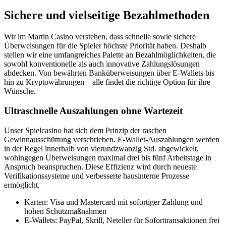
Sichere und vielseitige Bezahlmethoden
Wir im Martin Casino verstehen, dass schnelle sowie sichere
Überweisungen für die Spieler höchste Priorität haben. Deshalb
stellen wir eine umfangreiches Palette an Bezahlmöglichkeiten, die
sowohl konventionelle als auch innovative Zahlungslösungen
abdecken. Von bewährten Banküberweisungen über E-Wallets bis
hin zu Kryptowährungen – alle findet die richtige Option für ihre
Wünsche.
Ultraschnelle Auszahlungen ohne Wartezeit
Unser Spielcasino hat sich dem Prinzip der raschen
Gewinnausschüttung verschrieben. E-Wallet-Auszahlungen werden
in der Regel innerhalb von vierundzwanzig Std. abgewickelt,
wohingegen Überweisungen maximal drei bis fünf Arbeitstage in
Anspruch beanspruchen. Diese Effizienz wird durch neueste
Verifikationssysteme und verbesserte hausinterne Prozesse
ermöglicht.
Karten: Visa und Mastercard mit sofortiger Zahlung und
hohen Schutzmaßnahmen
E-Wallets: PayPal, Skrill, Neteller für Soforttransaktionen frei