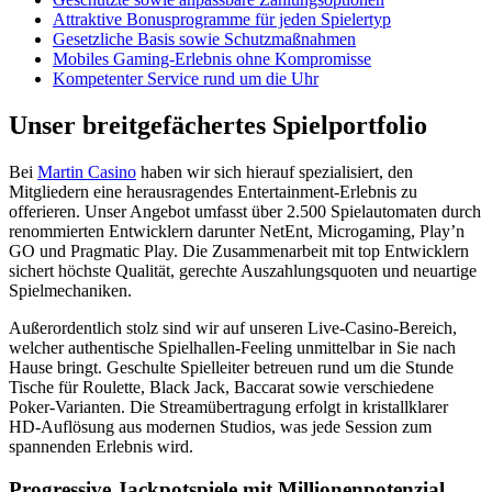
Attraktive Bonusprogramme für jeden Spielertyp
Gesetzliche Basis sowie Schutzmaßnahmen
Mobiles Gaming-Erlebnis ohne Kompromisse
Kompetenter Service rund um die Uhr
Unser breitgefächertes Spielportfolio
Bei
Martin Casino
haben wir sich hierauf spezialisiert, den
Mitgliedern eine herausragendes Entertainment-Erlebnis zu
offerieren. Unser Angebot umfasst über 2.500 Spielautomaten durch
renommierten Entwicklern darunter NetEnt, Microgaming, Play’n
GO und Pragmatic Play. Die Zusammenarbeit mit top Entwicklern
sichert höchste Qualität, gerechte Auszahlungsquoten und neuartige
Spielmechaniken.
Außerordentlich stolz sind wir auf unseren Live-Casino-Bereich,
welcher authentische Spielhallen-Feeling unmittelbar in Sie nach
Hause bringt. Geschulte Spielleiter betreuen rund um die Stunde
Tische für Roulette, Black Jack, Baccarat sowie verschiedene
Poker-Varianten. Die Streamübertragung erfolgt in kristallklarer
HD-Auflösung aus modernen Studios, was jede Session zum
spannenden Erlebnis wird.
Progressive Jackpotspiele mit Millionenpotenzial