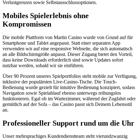
Verlustgrenzen sowie Selbstausschlussoptionen.
Mobiles Spielerlebnis ohne
Kompromissen
Die mobile Plattform von Martin Casino wurde von Grund auf für
Smartphone und Tablet angepasst. Statt einer separaten App
verwenden wir auf eine responsive Webseite, die sich automatisch
an alle Bildschirmgröße anpasst. Dieser Zugang bietet den Vorteil,
dass keine Downloads erforderlich sind sowie Updates sofort
nutzbar werden, sobald wir sie einführen.
Über 90 Prozent unseres Spielportfolios steht mobile zur Verfügung,
inklusive der populärsten Live-Casino-Tische. Die Touch-
Bedienung wurde gezielt für intuitive Bedienung konzipiert, sodass
Navigation sowie Spielablauf ebenso unterwegs reibungslos
funktionieren. Egal ob im Wartezimmer, während der Zugfahrt oder
gemütlich auf der Sofa – das Casino passt sich Deinem Lebensstil
an.
Professioneller Support rund um die Uhr
Unser mehrsprachiges Kundendienstteam steht vierundzwanzig