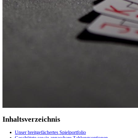
Inhaltsverzeichnis
Unser breitgefächertes Spielportfolio
Geschützte sowie anpassbare Zahlungsoptionen