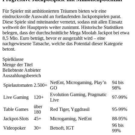
Für Spieler mit ambitionierten Träumen bieten wir eine
eindrucksvolle Auswahl an fortlaufenden Jackpotspielen parat.
Diese Spiele sind miteinander vernetzt, sodass mit allen Einsatz
weltweit der Hauptpreis weiter zunimmt. Historische Statistiken
belegen, dass der durchschnittliche Mega Moolah Jackpot bei etwa
8,5 Mio. Euro beträgt, bevor er ausgezahlt wird – eine
nachgewiesene Tatsache, welche das Potential dieser Kategorie
betont.
Spielklasse
Menge der Titel
Beliebteste Anbieter
Auszahlungsbereich
NetEnt, Microgaming, Play’n
94 bis
Spielautomaten
2.500+
GO
98%
Evolution Gaming, Pragmatic
Live Gaming
120+
97-99%
Live
über
Table Games
Red Tiger, Yggdrasil
95-99%
180
Jackpot-Slots
45+
Microgaming, NetEnt
88-95%
96 bis
Videopoker
30+
Betsoft, IGT
99%