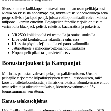
Sivustollamme kolikkopelit kattavat suurimman osan pelikirjastosta.
Meillä on klassisia hedelmäpelejä, nykyaikaisia videokolikkoja sekä
progressiivisia jackpot-pelejä, joissa voittopotentiaalit voivat kohota
miljoonalukemiin euroihin. Pöytäpelien faneille tarjolla on useita
variaatioita blackjack-pelistä, ruletista, baccaratista ja pokerista.
Yli 2500 kolikkopeliä eri teemoilla ja ominaisuuksilla
Live-pelit koulutetuilla jakajilla reaaliajassa
Klassisia pöytäpelejä monilla eri panosvalinnoilla
Jättipottipelejä miljoonavoittomahdollisuuksilla
Nopeat pelit pikaista ajanvietettä etsiville
Bonustarjoukset ja Kampanjat
MrThrills panostaa vahvasti pelaajien palkitsemiseen. Uusille
pelaajille tarjoamme kilpailukykyisen tervetuliaisbonuksen, mikä
koostuu talletusbonuksesta ja ilmaiskierroksista. Bonuksemme ehdot
ovat selkeitä ja oikeudenmukaisia, kierrätysvaatimus on 35x
bonussummaan verrattuna.
Kanta-asiakasohjelma
Uskollisille pelaajillemme olemme rakentaneet monipuolisen VIP-