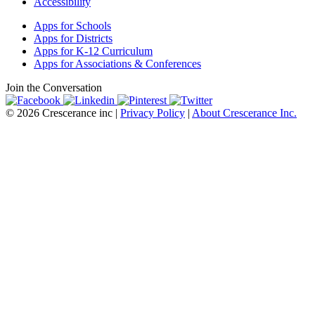
Accessibility
Apps for Schools
Apps for Districts
Apps for K-12 Curriculum
Apps for Associations & Conferences
Join the Conversation
© 2026 Crescerance inc |
Privacy Policy
|
About Crescerance Inc.