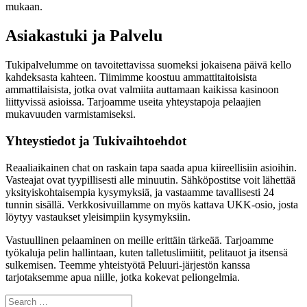
mukaan.
Asiakastuki ja Palvelu
Tukipalvelumme on tavoitettavissa suomeksi jokaisena päivä kello
kahdeksasta kahteen. Tiimimme koostuu ammattitaitoisista
ammattilaisista, jotka ovat valmiita auttamaan kaikissa kasinoon
liittyvissä asioissa. Tarjoamme useita yhteystapoja pelaajien
mukavuuden varmistamiseksi.
Yhteystiedot ja Tukivaihtoehdot
Reaaliaikainen chat on raskain tapa saada apua kiireellisiin asioihin.
Vasteajat ovat tyypillisesti alle minuutin. Sähköpostitse voit lähettää
yksityiskohtaisempia kysymyksiä, ja vastaamme tavallisesti 24
tunnin sisällä. Verkkosivuillamme on myös kattava UKK-osio, josta
löytyy vastaukset yleisimpiin kysymyksiin.
Vastuullinen pelaaminen on meille erittäin tärkeää. Tarjoamme
työkaluja pelin hallintaan, kuten talletuslimiitit, pelitauot ja itsensä
sulkemisen. Teemme yhteistyötä Peluuri-järjestön kanssa
tarjotaksemme apua niille, jotka kokevat peliongelmia.