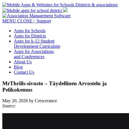
MENU
CLOSE
| Support
Apps for Schools
Apps for Districts
Apps for k-12 Student
Development Curriculum
Apps for Associations
and Conferences
About Us
Blog
Contact Us
MrThrills-sivusto – Täydellinen Arvostelu ja
Pelikokemus
May 20, 2026 by Crescerance
Source: