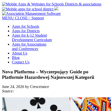
MENU
CLOSE
| Support
Apps for Schools
Apps for Districts
Apps for k-12 Student
Development Curriculum
Apps for Associations
and Conferences
About Us
Blog
Contact Us
Nova Platforma – Wyczerpujący Guide po
Platformie Hazardowej Najnowszej Kategorii
June 24, 2026 by Crescerance
Source: