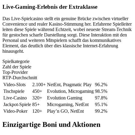
Live-Gaming-Erlebnis der Extraklasse
Das Live-Spielcasino stellt ein genuine Brücke zwischen virtueller
Convenience und realer Kasino-Stimmung her. Erfahrene Spielleiter
leiten diese Spiele während Echtzeit, wobei neueste Stream-Technik
für gestochen scharfe Darstellung sorgt. Diese Interaktion mit den
Personal und weiteren Mitspielern schafft das kommunikatives
Element, das deutlich über dies klassische Internet-Erfahrung
hinausgeht.
Spielkategorie
Zahl der Spiele
Top-Provider
RTP-Durchschnitt
Video-Slots
2.100+
NetEnt, Pragmatic Play
96.2%
Tischspiele
450+
Evolution, Microgaming
98.5%
Live-Casino
320+
Evolution Gaming
97.8%
Jackpot-Spiele
85+
Microgaming, NetEnt
95.1%
Video-Poker
120+
Play’n GO, NetEnt
99.2%
Einzigartige Boni und Aktionen