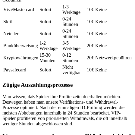
1-3
Visa/Mastercard
Sofort
10€
Keine
Werktage
0-24
Skrill
Sofort
10€
Keine
Stunden
0-24
Neteller
Sofort
10€
Keine
Stunden
1-2
3-5
Banküberweisung
20€
Keine
Werktage
Werktage
15-30
0-12
Kryptowährungen
20€
Netzwerkgebühren
Minuten
Stunden
Nicht
Paysafecard
Sofort
10€
Keine
verfügbar
Zügige Auszahlungsprozesse
Man wissen, daß Spieler ihre Profite zeitnah erhalten möchten.
Deswegen haben man unsere Verifikations- und Withdrawal-
Prozesse optimiert. Nach der einmaligen ID-Prüfung werden die
meisten Abhebungen innerhalb in 24 Stunden bearbeitet. VIP-
Spieler profitieren von priorisierten Withdrawals, die oft innerhalb
weniger Stunden abgeschlossen sind.