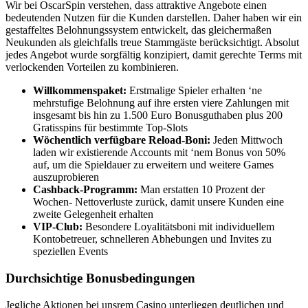
Wir bei OscarSpin verstehen, dass attraktive Angebote einen
bedeutenden Nutzen für die Kunden darstellen. Daher haben wir ein
gestaffeltes Belohnungssystem entwickelt, das gleichermaßen
Neukunden als gleichfalls treue Stammgäste berücksichtigt. Absolut
jedes Angebot wurde sorgfältig konzipiert, damit gerechte Terms mit
verlockenden Vorteilen zu kombinieren.
Willkommenspaket:
Erstmalige Spieler erhalten ‘ne
mehrstufige Belohnung auf ihre ersten viere Zahlungen mit
insgesamt bis hin zu 1.500 Euro Bonusguthaben plus 200
Gratisspins für bestimmte Top-Slots
Wöchentlich verfügbare Reload-Boni:
Jeden Mittwoch
laden wir existierende Accounts mit ‘nem Bonus von 50%
auf, um die Spieldauer zu erweitern und weitere Games
auszuprobieren
Cashback-Programm:
Man erstatten 10 Prozent der
Wochen- Nettoverluste zurück, damit unsere Kunden eine
zweite Gelegenheit erhalten
VIP-Club:
Besondere Loyalitätsboni mit individuellem
Kontobetreuer, schnelleren Abhebungen und Invites zu
speziellen Events
Durchsichtige Bonusbedingungen
Jegliche Aktionen bei unsrem Casino unterliegen deutlichen und