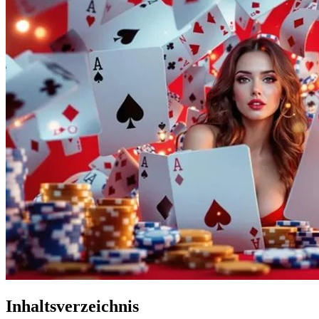
Inhaltsverzeichnis