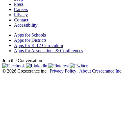
Press
Careers
Privacy
Contact
Accessibility
Apps for Schools
Apps for Districts
Apps for K-12 Curriculum
Apps for Associations & Conferences
Join the Conversation
© 2026 Crescerance inc |
Privacy Policy
|
About Crescerance Inc.