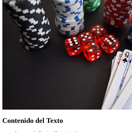
Contenido del Texto