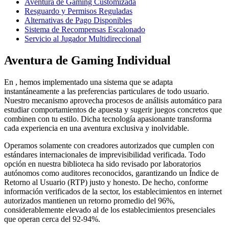
Aventura de Gaming Customizada
Resguardo y Permisos Reguladas
Alternativas de Pago Disponibles
Sistema de Recompensas Escalonado
Servicio al Jugador Multidireccional
Aventura de Gaming Individual
En , hemos implementado una sistema que se adapta
instantáneamente a las preferencias particulares de todo usuario.
Nuestro mecanismo aprovecha procesos de análisis automático para
estudiar comportamientos de apuesta y sugerir juegos concretos que
combinen con tu estilo. Dicha tecnología apasionante transforma
cada experiencia en una aventura exclusiva y inolvidable.
Operamos solamente con creadores autorizados que cumplen con
estándares internacionales de imprevisibilidad verificada. Todo
opción en nuestra biblioteca ha sido revisado por laboratorios
autónomos como auditores reconocidos, garantizando un Índice de
Retorno al Usuario (RTP) justo y honesto. De hecho, conforme
información verificados de la sector, los establecimientos en internet
autorizados mantienen un retorno promedio del 96%,
considerablemente elevado al de los establecimientos presenciales
que operan cerca del 92-94%.