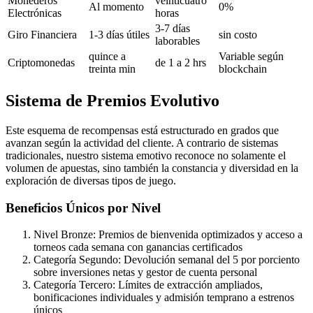
Monederos
veinticuatro
Al momento
0%
Electrónicas
horas
3-7 días
Giro Financiera
1-3 días útiles
sin costo
laborables
quince a
Variable según
Criptomonedas
de 1 a 2 hrs
treinta min
blockchain
Sistema de Premios Evolutivo
Este esquema de recompensas está estructurado en grados que
avanzan según la actividad del cliente. A contrario de sistemas
tradicionales, nuestro sistema emotivo reconoce no solamente el
volumen de apuestas, sino también la constancia y diversidad en la
exploración de diversas tipos de juego.
Beneficios Únicos por Nivel
Nivel Bronze: Premios de bienvenida optimizados y acceso a
torneos cada semana con ganancias certificados
Categoría Segundo: Devolución semanal del 5 por porciento
sobre inversiones netas y gestor de cuenta personal
Categoría Tercero: Límites de extracción ampliados,
bonificaciones individuales y admisión temprano a estrenos
únicos