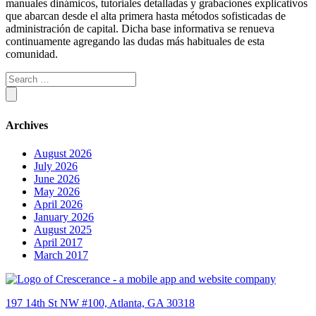
manuales dinámicos, tutoriales detalladas y grabaciones explicativos
que abarcan desde el alta primera hasta métodos sofisticadas de
administración de capital. Dicha base informativa se renueva
continuamente agregando las dudas más habituales de esta
comunidad.
Archives
August 2026
July 2026
June 2026
May 2026
April 2026
January 2026
August 2025
April 2017
March 2017
197 14th St NW #100, Atlanta, GA 30318