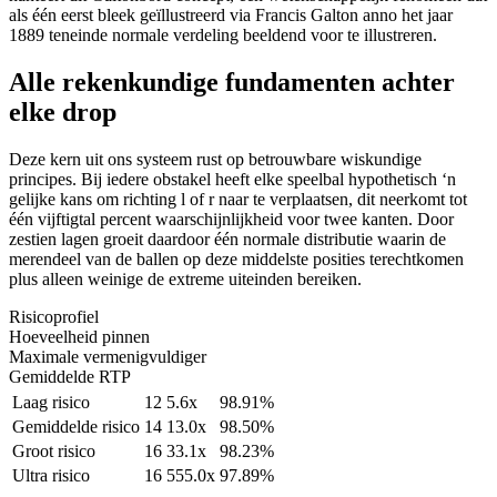
als één eerst bleek geïllustreerd via Francis Galton anno het jaar
1889 teneinde normale verdeling beeldend voor te illustreren.
Alle rekenkundige fundamenten achter
elke drop
Deze kern uit ons systeem rust op betrouwbare wiskundige
principes. Bij iedere obstakel heeft elke speelbal hypothetisch ‘n
gelijke kans om richting l of r naar te verplaatsen, dit neerkomt tot
één vijftigtal percent waarschijnlijkheid voor twee kanten. Door
zestien lagen groeit daardoor één normale distributie waarin de
merendeel van de ballen op deze middelste posities terechtkomen
plus alleen weinige de extreme uiteinden bereiken.
Risicoprofiel
Hoeveelheid pinnen
Maximale vermenigvuldiger
Gemiddelde RTP
Laag risico
12
5.6x
98.91%
Gemiddelde risico
14
13.0x
98.50%
Groot risico
16
33.1x
98.23%
Ultra risico
16
555.0x
97.89%