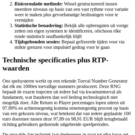
Risicoroulatie methode:
Wissel gestructureerd tussen
meerdere niveaus op basis van een vast rythme voor variatie
weer te maken plus gevoelsmatige beslissingen voor te
vermijden
Statistische benadering:
Bekijk alle opbrengsten uit vorige
zetten om eigen systemen te identificeren, ofschoon elke
ronde statistisch onafhankelijk blijft
Tijdsgebonden sessies:
Bepaal gefixeerde tijden voor via
strikte grenzen voor impulsief gedrag voor te gaan
Technische specificaties plus RTP-
waarden
Ons spelsysteem werkt op een erkende Toeval Number Generator
dat elk ms 1000en toevallige nummers produceert. Deze RNG
bepaalt de exacte trajecten uit iedere bal via kwantumtoeval als
fundament, wat frauderen dan wel bedrog technologisch niet
mogelijk doet. Alle Return to Player percentages lopen uiteen uit
97.89% en achtennegentig komma eenennegentig procent op basis
van een gekozen niveau, wat betekent dat van iedere geplaatste 100
euro doorsnee tussen deze 97,89 en 98,91 EUR blijft terugbetaald
richting gebruikers gedurende uitgebreide speelperiodes.
De provably fair techniek laat deelnemers in staat tot elke losse zet