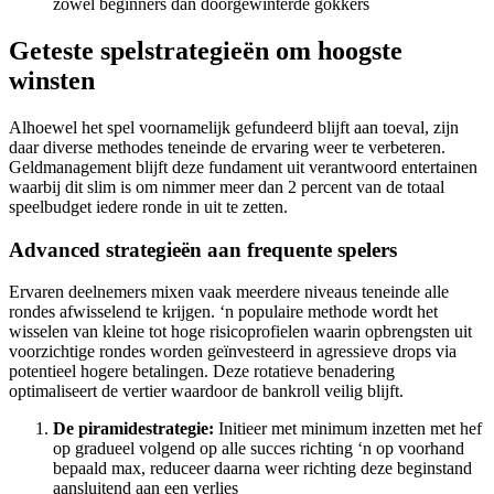
zowel beginners dan doorgewinterde gokkers
Geteste spelstrategieën om hoogste
winsten
Alhoewel het spel voornamelijk gefundeerd blijft aan toeval, zijn
daar diverse methodes teneinde de ervaring weer te verbeteren.
Geldmanagement blijft deze fundament uit verantwoord entertainen
waarbij dit slim is om nimmer meer dan 2 percent van de totaal
speelbudget iedere ronde in uit te zetten.
Advanced strategieën aan frequente spelers
Ervaren deelnemers mixen vaak meerdere niveaus teneinde alle
rondes afwisselend te krijgen. ‘n populaire methode wordt het
wisselen van kleine tot hoge risicoprofielen waarin opbrengsten uit
voorzichtige rondes worden geïnvesteerd in agressieve drops via
potentieel hogere betalingen. Deze rotatieve benadering
optimaliseert de vertier waardoor de bankroll veilig blijft.
De piramidestrategie:
Initieer met minimum inzetten met hef
op gradueel volgend op alle succes richting ‘n op voorhand
bepaald max, reduceer daarna weer richting deze beginstand
aansluitend aan een verlies