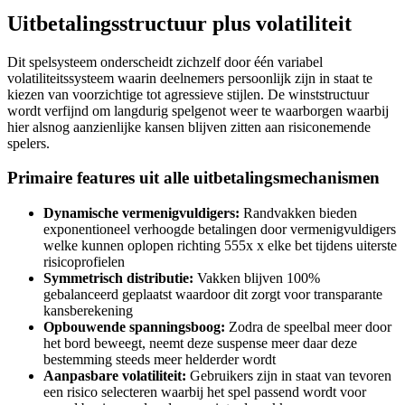
Uitbetalingsstructuur plus volatiliteit
Dit spelsysteem onderscheidt zichzelf door één variabel
volatiliteitssysteem waarin deelnemers persoonlijk zijn in staat te
kiezen van voorzichtige tot agressieve stijlen. De winststructuur
wordt verfijnd om langdurig spelgenot weer te waarborgen waarbij
hier alsnog aanzienlijke kansen blijven zitten aan risiconemende
spelers.
Primaire features uit alle uitbetalingsmechanismen
Dynamische vermenigvuldigers:
Randvakken bieden
exponentioneel verhoogde betalingen door vermenigvuldigers
welke kunnen oplopen richting 555x x elke bet tijdens uiterste
risicoprofielen
Symmetrisch distributie:
Vakken blijven 100%
gebalanceerd geplaatst waardoor dit zorgt voor transparante
kansberekening
Opbouwende spanningsboog:
Zodra de speelbal meer door
het bord beweegt, neemt deze suspense meer daar deze
bestemming steeds meer helderder wordt
Aanpasbare volatiliteit:
Gebruikers zijn in staat van tevoren
een risico selecteren waarbij het spel passend wordt voor