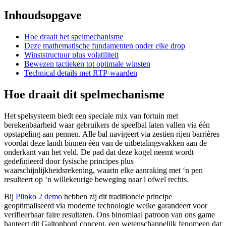
Inhoudsopgave
Hoe draait het spelmechanisme
Deze mathematische fundamenten onder elke drop
Winststructuur plus volatiliteit
Bewezen tactieken tot optimale winsten
Technical details met RTP-waarden
Hoe draait dit spelmechanisme
Het spelsysteem biedt een speciale mix van fortuin met
berekenbaarheid waar gebruikers de speelbal laten vallen via één
opstapeling aan pennen. Alle bal navigeert via zestien rijen barrières
voordat deze landt binnen één van de uitbetalingsvakken aan de
onderkant van het veld. De pad dat deze kogel neemt wordt
gedefinieerd door fysische principes plus
waarschijnlijkheidsrekening, waarin elke aanraking met ‘n pen
resulteert op ‘n willekeurige beweging naar l ofwel rechts.
Bij
Plinko 2 demo
hebben zij dit traditionele principe
geoptimaliseerd via moderne technologie welke garandeert voor
verifieerbaar faire resultaten. Ons binomiaal patroon van ons game
hanteert dit Galtonbord concept, een wetenschappelijk fenomeen dat