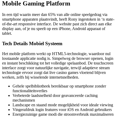
Mobile Gaming Platform
In een tijd waarin meer dan 65% van alle online speelgedrag via
smartphone apparaten plaatsvindt, heeft Rony ingestoken in ‘n state-
of-the-art responsive interface. De website past zich direct aan elke
display aan, of je nu speelt op een iPhone, Android apparaat of
tablet.
Tech Details Mobiel Systeem
Het mobile platform werkt op HTML5-technologie, waardoor nul
losstaande applicatie nodig is. Simpelweg de browser openen, login
en instant beschikking tot het volledige spelaanbod. De touchscreen
interface zorgt voor natuurlijke navigatie, terwijl adaptieve stream
technologie ervoor zorgt dat live casino games vloeiend blijven
werken, zelfs bij wisselende internetsnelheden.
Gehele spelbibliotheek bereikbaar op smartphone zonder
functionaliteitsverlies
Verbeterde laadsnelheid door geavanceerde caching
mechanismen
Landscape en staand mode mogelijkheid voor ideale viewing
Vingerafdruk login features voor iOS en Android gebruikers
Energiezuinige game modi die stroomverbruik maximaliseren