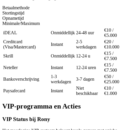
Betaalmethode
Stortingstijd
Opnametijd
Minimale/Maximum
€10 /
iDEAL
Onmiddellijk
24-48 uur
€5.000
Creditcard
2-5
€20 /
Instant
(Visa/Mastercard)
werkdagen
€10.000
€15 /
Skrill
Onmiddellijk
12-24 u
€7.500
€15 /
Neteller
Instant
12-24 uren
€7.500
1-3
€50 /
Bankoverschrijving
3-7 dagen
werkdagen
€25.000
Niet
€10 /
Paysafecard
Instant
beschikbaar
€1.000
VIP-programma en Acties
VIP Status bij Rony