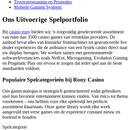
Trouwprogramma en Promoties
Mobiele Gaming Systeem
Ons Uitvoerige Spelportfolio
Bij
casino rony
bieden wij ‘n zorgvuldig geselecteerde assortiment
van ruim dan 3500 casino games van eersteklas providers. De
aanbod bevat alles van klassieke fruitmachines tot geavanceerde live
dealer experiences die de ambiance van een fysiek casino direct naar
uw display brengen. We werken samen met gerenommeerde
softwareleveranciers zoals NetEnt, Microgaming, Evolution Gaming
en Pragmatic Play om ervoor te zorgen dat ieder spel aan de beste
standaarden voldoet.
Populaire Spelcategorieën bij Rony Casino
Ons gamecatalogus is strategisch gestructureerd zodat gebruikers
snel hun favoriete entertainment kunnen vinden. Van risico tot thema
voorkeuren – ons hebben voor elke spelerstijl het perfecte
assortiment klaarstaan. Onze game library wordt elke week
aangevuld met verse games om de experience constant nieuw en
boeiend te houden.
Spelcategorie