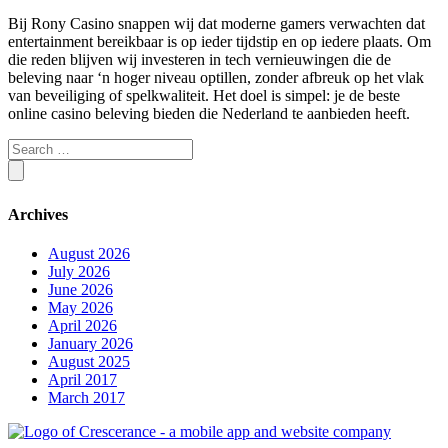
Bij Rony Casino snappen wij dat moderne gamers verwachten dat
entertainment bereikbaar is op ieder tijdstip en op iedere plaats. Om
die reden blijven wij investeren in tech vernieuwingen die de
beleving naar ‘n hoger niveau optillen, zonder afbreuk op het vlak
van beveiliging of spelkwaliteit. Het doel is simpel: je de beste
online casino beleving bieden die Nederland te aanbieden heeft.
Archives
August 2026
July 2026
June 2026
May 2026
April 2026
January 2026
August 2025
April 2017
March 2017