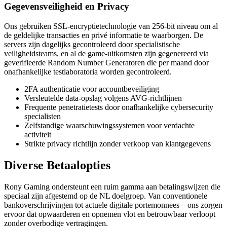
Gegevensveiligheid en Privacy
Ons gebruiken SSL-encryptietechnologie van 256-bit niveau om al
de geldelijke transacties en privé informatie te waarborgen. De
servers zijn dagelijks gecontroleerd door specialistische
veiligheidsteams, en al de game-uitkomsten zijn gegenereerd via
geverifieerde Random Number Generatoren die per maand door
onafhankelijke testlaboratoria worden gecontroleerd.
2FA authenticatie voor accountbeveiliging
Versleutelde data-opslag volgens AVG-richtlijnen
Frequente penetratietests door onafhankelijke cybersecurity
specialisten
Zelfstandige waarschuwingssystemen voor verdachte
activiteit
Strikte privacy richtlijn zonder verkoop van klantgegevens
Diverse Betaalopties
Rony Gaming ondersteunt een ruim gamma aan betalingswijzen die
speciaal zijn afgestemd op de NL doelgroep. Van conventionele
bankoverschrijvingen tot actuele digitale portemonnees – ons zorgen
ervoor dat opwaarderen en opnemen vlot en betrouwbaar verloopt
zonder overbodige vertragingen.