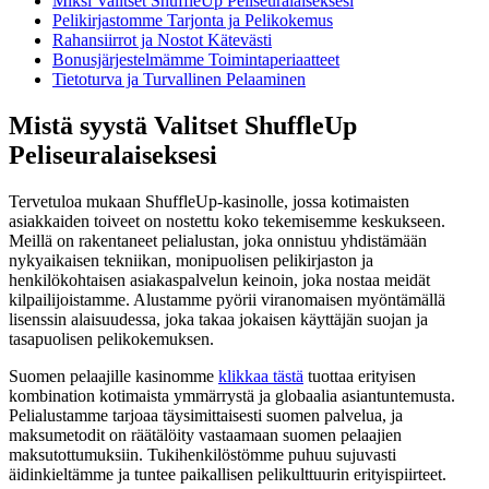
Miksi Valitset ShuffleUp Peliseuralaiseksesi
Pelikirjastomme Tarjonta ja Pelikokemus
Rahansiirrot ja Nostot Kätevästi
Bonusjärjestelmämme Toimintaperiaatteet
Tietoturva ja Turvallinen Pelaaminen
Mistä syystä Valitset ShuffleUp
Peliseuralaiseksesi
Tervetuloa mukaan ShuffleUp-kasinolle, jossa kotimaisten
asiakkaiden toiveet on nostettu koko tekemisemme keskukseen.
Meillä on rakentaneet pelialustan, joka onnistuu yhdistämään
nykyaikaisen tekniikan, monipuolisen pelikirjaston ja
henkilökohtaisen asiakaspalvelun keinoin, joka nostaa meidät
kilpailijoistamme. Alustamme pyörii viranomaisen myöntämällä
lisenssin alaisuudessa, joka takaa jokaisen käyttäjän suojan ja
tasapuolisen pelikokemuksen.
Suomen pelaajille kasinomme
klikkaa tästä
tuottaa erityisen
kombination kotimaista ymmärrystä ja globaalia asiantuntemusta.
Pelialustamme tarjoaa täysimittaisesti suomen palvelua, ja
maksumetodit on räätälöity vastaamaan suomen pelaajien
maksutottumuksiin. Tukihenkilöstömme puhuu sujuvasti
äidinkieltämme ja tuntee paikallisen pelikulttuurin erityispiirteet.