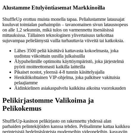
Alustamme Etulyöntiasemat Markkinoilla
ShuffleUp erottuu muista monella tapaa. Pelialustamme latausajat
kuuluvat toimialan parhaimpiin – tavanomainen sivun latausnopeus
on alle 1,2 sekunnin, mikä tulos on varmennettu itsenäisissä
mittauksissa. Tällainen teknologinen ylivertaisuus tarkoittaa
sujuvampaa pelielämystä vailla turhauttavia viiveitä tai katkoksia.
Lähes 3500 peliä käsittävä kattavasta kokoelmasta, joka
uudistuu viikoittain uusilla julkaisuilla
Älypuhelimille optimoitu käyttöympäristö, joka järjestelmä
pyörii moitteettomasti kaikilla laitteilla
Pikaiset nostot, yleensä 4-8 tunnin käsittelyajalla
Henkilökohtainen VIP-ohjelma, joka palkitsee vakituisia
pelaajiamme
Äidinkielinen asiakaspalvelu kaikkina aikoina vuorokauden
Pelikirjastomme Valikoima ja
Pelikokemus
ShuffleUp-kasinon pelikirjasto on rakennettu yhdessä alan
parhaiden pelintekijöiden kanssa tehden. Pelisalimme kattaa kaikkea
perinteisistä hedelmäsloteista moderneihin videopeleihin, kasvaviin