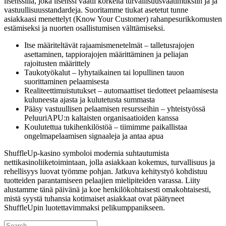
lisenssillä, joka lisenssi vaatii korkeita turvallisuusvaatimuksiin ja ja
vastuullisuusstandardeja. Suoritamme tiukat asetetut tunne
asiakkaasi menettelyt (Know Your Customer) rahanpesurikkomusten
estämiseksi ja nuorten osallistumisen välttämiseksi.
Itse määriteltävät rajaamismenetelmät – talletusrajojen
asettaminen, tappiorajojen määrittäminen ja peliajan
rajoitusten määrittely
Taukotyökalut – lyhytaikainen tai lopullinen tauon
suorittaminen pelaamisesta
Realiteettimuistutukset – automaattiset tiedotteet pelaamisesta
kuluneesta ajasta ja kulutetusta summasta
Pääsy vastuullisen pelaamisen resursseihin – yhteistyössä
PeluuriAPU:n kaltaisten organisaatioiden kanssa
Koulutettua tukihenkilöstöä – tiimimme paikallistaa
ongelmapelaamisen signaaleja ja antaa apua
ShuffleUp-kasino symboloi modernia suhtautumista
nettikasinoliiketoimintaan, jolla asiakkaan kokemus, turvallisuus ja
rehellisyys luovat työmme pohjan. Jatkuva kehitystyö kohdistuu
tuotteiden parantamiseen pelaajien mielipiteiden varassa. Liity
alustamme tänä päivänä ja koe henkilökohtaisesti omakohtaisesti,
mistä syystä tuhansia kotimaiset asiakkaat ovat päätyneet
ShuffleUpin luotettavimmaksi pelikumppanikseen.