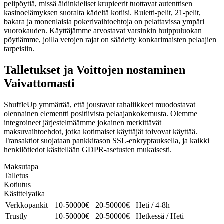
pelipöytiä, missä äidinkieliset krupieerit tuottavat autenttisen
kasinoelämyksen suoralta kädeltä kotiisi. Ruletti-pelit, 21-pelit,
bakara ja monenlaisia pokerivaihtoehtoja on pelattavissa ympäri
vuorokauden. Käyttäjämme arvostavat varsinkin huippuluokan
pöytiämme, joilla vetojen rajat on säädetty konkarimaisten pelaajien
tarpeisiin.
Talletukset ja Voittojen nostaminen
Vaivattomasti
ShuffleUp ymmärtää, että joustavat rahaliikkeet muodostavat
olennainen elementti positiivista pelaajankokemusta. Olemme
integroineet järjestelmäämme jokainen merkittävät
maksuvaihtoehdot, jotka kotimaiset käyttäjät toivovat käyttää.
Transaktiot suojataan pankkitason SSL-enkryptauksella, ja kaikki
henkilötiedot käsitellään GDPR-asetusten mukaisesti.
Maksutapa
Talletus
Kotiutus
Käsittelyaika
Verkkopankit
10-50000€
20-50000€
Heti / 4-8h
Trustly
10-50000€
20-50000€
Hetkessä / Heti