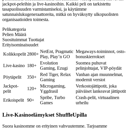
jackpot-peleihin ja live-kasinoihin. Kaikki peli on tarkistettu
tasapuolisuuden varmistamiseksi, ja käytämme
satunnaislukugeneraattoreita, mitkä on hyväksytty ulkopuolisten
organisaatioiden toimesta.
Pelikategoria
Pelien Määrä
Suosituimmat Tuottajat
Erityisominaisuudet
NetEnt, Pragmatic
Megaways-toiminnot, osto-
Kolikkopelit
2800+
Play, Play’n GO
bonuskierrokset
Evolution
Suomea puhuvat
Live-kasino
180+
Gaming, Ezugi
pelinjohtajat, VIP-pöydät
Red Tiger, Relax
Vanhan ajan muunnelmat,
Pöytäpelit
350+
Gaming
modernit versiot
Jackpot-
Microgaming,
Verkostojättipotit, joka
120+
pelit
Yggdrasil
päiväiset lankeavat jättipotit
Spribe, Turbo
Crash-pelit, virtuaalinen
Erikoispelit
90+
Games
urheilu
Live-Kasinoelämykset ShuffleUpilla
Suora kasinomme on erityinen vahvuutemme. Tarjoamme