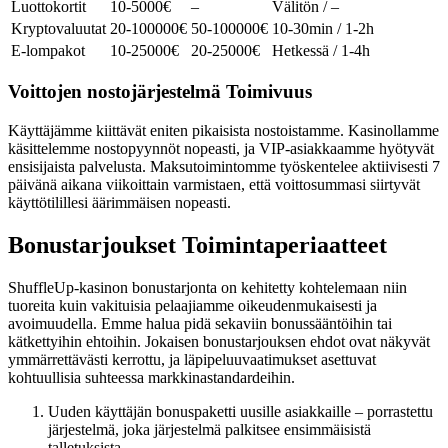
Luottokortit
10-5000€
–
Välitön / –
Kryptovaluutat
20-100000€
50-100000€
10-30min / 1-2h
E-lompakot
10-25000€
20-25000€
Hetkessä / 1-4h
Voittojen nostojärjestelmä Toimivuus
Käyttäjämme kiittävät eniten pikaisista nostoistamme. Kasinollamme
käsittelemme nostopyynnöt nopeasti, ja VIP-asiakkaamme hyötyvät
ensisijaista palvelusta. Maksutoimintomme työskentelee aktiivisesti 7
päivänä aikana viikoittain varmistaen, että voittosummasi siirtyvät
käyttötilillesi äärimmäisen nopeasti.
Bonustarjoukset Toimintaperiaatteet
ShuffleUp-kasinon bonustarjonta on kehitetty kohtelemaan niin
tuoreita kuin vakituisia pelaajiamme oikeudenmukaisesti ja
avoimuudella. Emme halua pidä sekaviin bonussääntöihin tai
kätkettyihin ehtoihin. Jokaisen bonustarjouksen ehdot ovat näkyvät
ymmärrettävästi kerrottu, ja läpipeluuvaatimukset asettuvat
kohtuullisia suhteessa markkinastandardeihin.
Uuden käyttäjän bonuspaketti uusille asiakkaille – porrastettu
järjestelmä, joka järjestelmä palkitsee ensimmäisistä
talletuksista