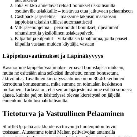
Joka viikko annettavat reload-bonukset uskollisuutta
osoittaville asiakkaille – toistuvaa etua jatkuvaan pelaamiseen
Cashback-järjestelmä – maksame takaisin määräosan
tappioista takaisin tilillesi automaattisesti
VIP-jäsenohjelma – personoidut bonukset, ripeämmät
rahansiirrot ja yksilöllinen asiakaspalvelu
Kilpailut ja kilpailut – viikoittaisia tapahtumia, joilla pääset
kilpailla vastaan muiden käyttäjiä vastaan
Läpipeluuvaatimukset ja Läpinäkyvyys
Kasinomme läpipeluuvaatimukset eroavat bonuslajista mukaan,
mutta ne esitetään aina selkeästi ilmoitettu ennen bonusetuna
aktivointia. Tavallinen kierrätysvaatimus on on 30-40-kertainen
kerrottuna bonussumma, mikä summa on toimialan keskitason
mukainen. Tärkeää on, että seurantajärjestelmämme esittää suorassa
ajassa, kuinka paljon käsittelyssä olevaa kierrätystä on jäljellä
ennenkuin kotiutusmahdollisuutta.
Tietoturva ja Vastuullinen Pelaaminen
ShuffleUp pitää asiakkaidensa turvan ja huolenpidon hyvin
tosissaan. Alustamme toimii Maltan pelivalvojan antamalla