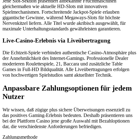
Jene Slot-Sektion präsentiert altbekannte Fruchtmaschinen
gleichermaßen wie aktuelle HD-Slots mit innovativen
Spielmechanismen. Fortschreitende Jackpot-Spiele erlauben
gigantische Gewinne, während Megaways-Slots für höchste
Nervenkitzel liefern. Alle Titel wurde akribisch ausgewählt, für
maximale Unterhaltungsstandards gewährleisten garantieren.
Live-Casino-Erlebnis via Liveübertragung
Die Echtzeit-Spiele verbinden authentische Casino-Atmosphäre plus
der Annehmlichkeit des Internet-Gamings. Professionelle Dealer
moderieren Roulettespiele, 21, Baccara und zusätzliche Table
Games in Full-HD Bildqualität. Alle Liveübertragungen erfolgen
von hochwertigen Spielstudios samt aktuellster Technik.
Anpassbare Zahlungsoptionen für jedem
Nutzer
Wir wissen, daß zügige plus sichere Überweisungen essenziell zu
das positives Gaming-Erlebnis bedeuten. Deshalb präsentieren uns
bei der Plattform Casino jene große Auswahl mit Bezahloptionen
dar, die verschiedenste Anforderungen befriedigen.
Zahlungsmethode