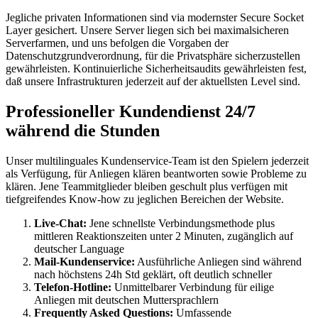
Jegliche privaten Informationen sind via modernster Secure Socket
Layer gesichert. Unsere Server liegen sich bei maximalsicheren
Serverfarmen, und uns befolgen die Vorgaben der
Datenschutzgrundverordnung, für die Privatsphäre sicherzustellen
gewährleisten. Kontinuierliche Sicherheitsaudits gewährleisten fest,
daß unsere Infrastrukturen jederzeit auf der aktuellsten Level sind.
Professioneller Kundendienst 24/7
während die Stunden
Unser multilinguales Kundenservice-Team ist den Spielern jederzeit
als Verfügung, für Anliegen klären beantworten sowie Probleme zu
klären. Jene Teammitglieder bleiben geschult plus verfügen mit
tiefgreifendes Know-how zu jeglichen Bereichen der Website.
Live-Chat:
Jene schnellste Verbindungsmethode plus
mittleren Reaktionszeiten unter 2 Minuten, zugänglich auf
deutscher Language
Mail-Kundenservice:
Ausführliche Anliegen sind während
nach höchstens 24h Std geklärt, oft deutlich schneller
Telefon-Hotline:
Unmittelbarer Verbindung für eilige
Anliegen mit deutschen Muttersprachlern
Frequently Asked Questions:
Umfassende