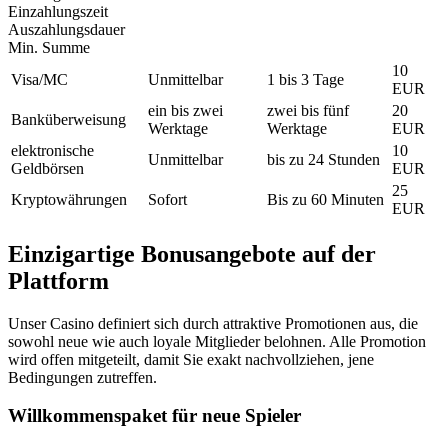
Einzahlungszeit
Auszahlungsdauer
Min. Summe
10
Visa/MC
Unmittelbar
1 bis 3 Tage
EUR
ein bis zwei
zwei bis fünf
20
Banküberweisung
Werktage
Werktage
EUR
elektronische
10
Unmittelbar
bis zu 24 Stunden
Geldbörsen
EUR
25
Kryptowährungen
Sofort
Bis zu 60 Minuten
EUR
Einzigartige Bonusangebote auf der
Plattform
Unser Casino definiert sich durch attraktive Promotionen aus, die
sowohl neue wie auch loyale Mitglieder belohnen. Alle Promotion
wird offen mitgeteilt, damit Sie exakt nachvollziehen, jene
Bedingungen zutreffen.
Willkommenspaket für neue Spieler