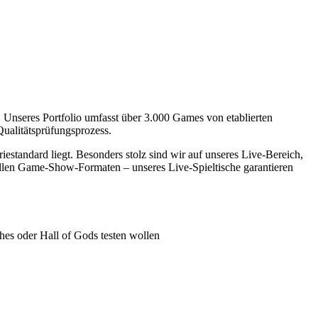
n. Unseres Portfolio umfasst über 3.000 Games von etablierten
Qualitätsprüfungsprozess.
standard liegt. Besonders stolz sind wir auf unseres Live-Bereich,
iellen Game-Show-Formaten – unseres Live-Spieltische garantieren
es oder Hall of Gods testen wollen