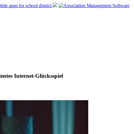
entes Internet-Glücksspiel