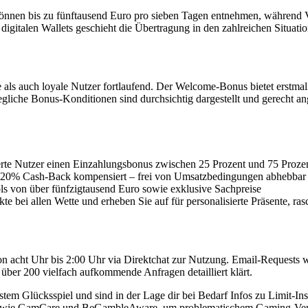
r können bis zu fünftausend Euro pro sieben Tagen entnehmen, während
igitalen Wallets geschieht die Übertragung in den zahlreichen Situat
als auch loyale Nutzer fortlaufend. Der Welcome-Bonus bietet erstmal
gliche Bonus-Konditionen sind durchsichtig dargestellt und gerecht an
rte Nutzer einen Einzahlungsbonus zwischen 25 Prozent und 75 Prozen
u 20% Cash-Back kompensiert – frei von Umsatzbedingungen abhebbar
s von über fünfzigtausend Euro sowie exklusive Sachpreise
te bei allen Wette und erheben Sie auf für personalisierte Präsente, r
n acht Uhr bis 2:00 Uhr via Direktchat zur Nutzung. Email-Requests we
über 200 vielfach aufkommende Anfragen detailliert klärt.
tem Glücksspiel und sind in der Lage dir bei Bedarf Infos zu Limit-I
nen wie GamCare und BeGambleAware, um problematischem Gaming-Verh