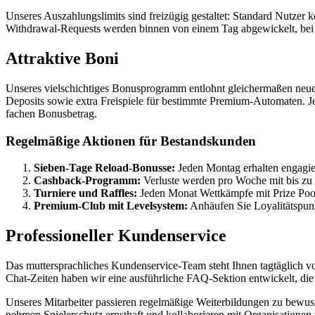
Unseres Auszahlungslimits sind freizügig gestaltet: Standard Nutze
Withdrawal-Requests werden binnen von einem Tag abgewickelt, bei d
Attraktive Boni
Unseres vielschichtiges Bonusprogramm entlohnt gleichermaßen neue 
Deposits sowie extra Freispiele für bestimmte Premium-Automaten. Je
fachen Bonusbetrag.
Regelmäßige Aktionen für Bestandskunden
Sieben-Tage Reload-Bonusse:
Jeden Montag erhalten engagie
Cashback-Programm:
Verluste werden pro Woche mit bis z
Turniere und Raffles:
Jeden Monat Wettkämpfe mit Prize Pool
Premium-Club mit Levelsystem:
Anhäufen Sie Loyalitätspunk
Professioneller Kundenservice
Das muttersprachliches Kundenservice-Team steht Ihnen tagtäglich vo
Chat-Zeiten haben wir eine ausführliche FAQ-Sektion entwickelt, die 
Unseres Mitarbeiter passieren regelmäßige Weiterbildungen zu bewuss
nehmen Spielerschutz ernsthaft und kollaborieren mit Organisatio