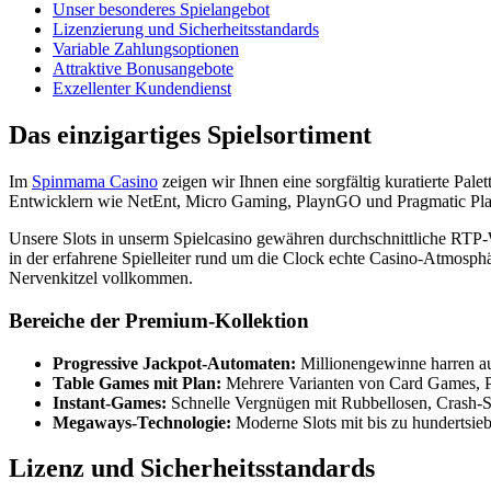
Unser besonderes Spielangebot
Lizenzierung und Sicherheitsstandards
Variable Zahlungsoptionen
Attraktive Bonusangebote
Exzellenter Kundendienst
Das einzigartiges Spielsortiment
Im
Spinmama Casino
zeigen wir Ihnen eine sorgfältig kuratierte Pal
Entwicklern wie NetEnt, Micro Gaming, PlaynGO und Pragmatic Play. A
Unsere Slots in unserm Spielcasino gewähren durchschnittliche RTP-W
in der erfahrene Spielleiter rund um die Clock echte Casino-Atmosph
Nervenkitzel vollkommen.
Bereiche der Premium-Kollektion
Progressive Jackpot-Automaten:
Millionengewinne harren au
Table Games mit Plan:
Mehrere Varianten von Card Games, Pu
Instant-Games:
Schnelle Vergnügen mit Rubbellosen, Crash-S
Megaways-Technologie:
Moderne Slots mit bis zu hundertsie
Lizenz und Sicherheitsstandards