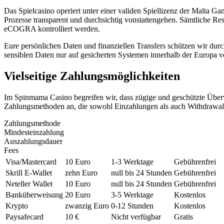
Das Spielcasino operiert unter einer validen Spiellizenz der Malta G
Prozesse transparent und durchsichtig vonstattengehen. Sämtliche Re
eCOGRA kontrolliert werden.
Eure persönlichen Daten und finanziellen Transfers schützen wir 
sensiblen Daten nur auf gesicherten Systemen innerhalb der Europa ve
Vielseitige Zahlungsmöglichkeiten
Im Spinmama Casino begreifen wir, dass zügige und geschützte Überwe
Zahlungsmethoden an, die sowohl Einzahlungen als auch Withdrawal
Zahlungsmethode
Mindesteinzahlung
Auszahlungsdauer
Fees
Visa/Mastercard
10 Euro
1-3 Werktage
Gebührenfrei
Skrill E-Wallet
zehn Euro
null bis 24 Stunden
Gebührenfrei
Neteller Wallet
10 Euro
null bis 24 Stunden
Gebührenfrei
Banküberweisung
20 Euro
3-5 Werktage
Kostenlos
Krypto
zwanzig Euro
0-12 Stunden
Kostenlos
Paysafecard
10 €
Nicht verfügbar
Gratis