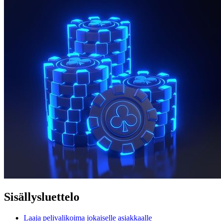
Sisällysluettelo
Laaja pelivalikoima jokaiselle asiakkaalle