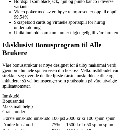
Bordspill som blackjack, hjul og punto banco i diverse
varianter
Video poker med svært høye returprosenter opp til opptil
99,54%
Skrapelodd cards og virtuelle sportsspill for hurtig
underholdning
Unikt innhold som kun kun er tilgjengelig til våre brukere
Eksklusivt Bonusprogram til Alle
Brukere
Våre bonusstruktur er nøye designet for å tilby maksimal verdi
gjennom din hele spillerreisen din hos oss. Velkomsttilbudet vår
strekker seg over de de fire første første innskuddene dine og
inkluderer så vel bonuspenger som gratisspinn på våre utvalgte
spilleautomater.
Innskudd
Bonusandel
Maksimalt beløp
Gratisrunder
Første innskudd innskudd
100 pst
2000 kr kr
100 spinn spinn
Andre innskudd
75%
1500 kr kr
50 spinn spinn